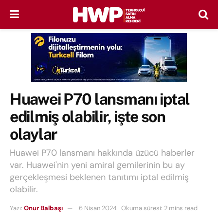
Huawei P70 lansmanı iptal
edilmiş olabilir, işte son
olaylar
Huawei P70 lansmanı hakkında üzücü haberler
var. Huawei'nin yeni amiral gemilerinin bu ay
gerçekleşmesi beklenen tanıtımı iptal edilmiş
olabilir.
Yazı:
Onur Balbaşı
6 Nisan 2024
Okuma süresi: 2 mins read