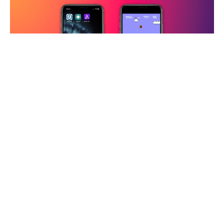
iPhone emülatör
konusunda sürpriz bir gelişme
yaşandı. Apple, beklenmedik bir hamleyle App
Store’da retro oyun emülatörlerine izin vereceğini
duyurduğu yeni Uygulama İnceleme Yönergeleri’ni
yayınladı. Bu değişiklikle birlikte, geçmişte
yasaklanmış olan retro oyun emülatörleri artık en
yeni iPhone’lar ve diğer
Apple
cihazları için
indirilebilir hale gelecek.
iPhone emülatör
izni aldı.