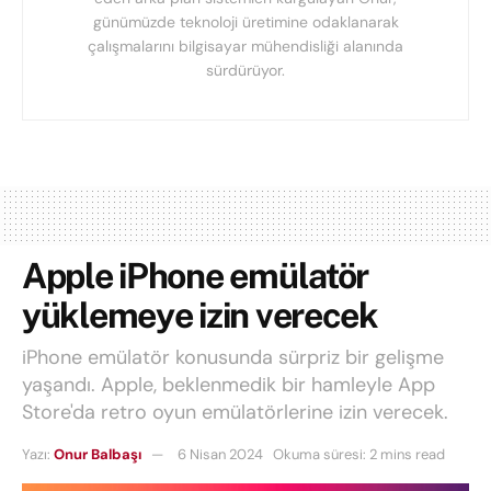
günümüzde teknoloji üretimine odaklanarak
çalışmalarını bilgisayar mühendisliği alanında
sürdürüyor.
Apple iPhone emülatör
yüklemeye izin verecek
iPhone emülatör konusunda sürpriz bir gelişme
yaşandı. Apple, beklenmedik bir hamleyle App
Store'da retro oyun emülatörlerine izin verecek.
Yazı:
Onur Balbaşı
6 Nisan 2024
Okuma süresi: 2 mins read