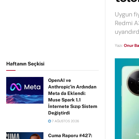
Uygun fiy
Redmi A3x
uyandırd
Yazı:
Onur Ba
Haftanın Seçkisi
OpenAI ve
Anthropic’in Ardından
Meta da Eklendi:
Muse Spark 1.1
İnternete Sızıp Sistem
Değiştirdi
7 AĞUSTOS 2026
Cuma Raporu #427: