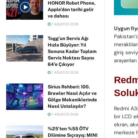
HONOR Robot Phone,
Apple’dan tarihi gelir
ve dahası
7 AĞUSTOS 2026
Uygun fiy
Pakistan’d
Togg’un Servis Ağı
meraklılar
Hızla Büyüyor: Yıl
Sonuna Kadar Toplam
giriş sevi
Servis Noktası Sayısı
arayanları
64’e Çıkıyor
7 AĞUSTOS 2026
Redmi
Sirius Rehberi: 100.
Solu
Brawler Nasıl Açılır ve
Gölge Mekaniklerinde
Nasıl Ustalaşılır?
Redmi A3x,
7 AĞUSTOS 2026
bir LCD ek
ekran, akı
%25’ten %55 ÖTV
merkeze h
Dilimine Sıçrayış: MINI