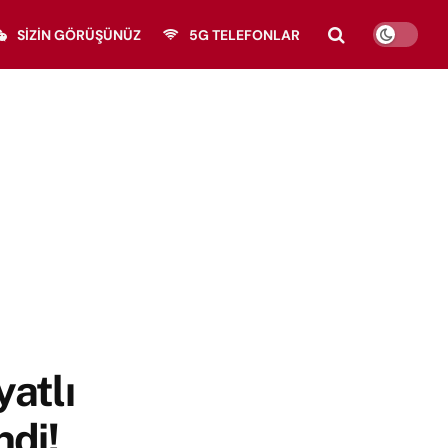
SIZIN GÖRÜŞÜNÜZ
5G TELEFONLAR
yatlı
ndi!