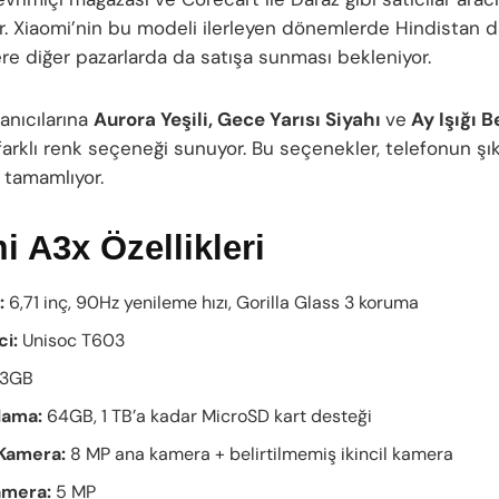
or. Xiaomi’nin bu modeli ilerleyen dönemlerde Hindistan d
re diğer pazarlarda da satışa sunması bekleniyor.
lanıcılarına
Aurora Yeşili, Gece Yarısı Siyahı
ve
Ay Işığı B
farklı renk seçeneği sunuyor. Bu seçenekler, telefonun ş
 tamamlıyor.
 A3x Özellikleri
:
6,71 inç, 90Hz yenileme hızı, Gorilla Glass 3 koruma
ci:
Unisoc T603
3GB
lama:
64GB, 1 TB’a kadar MicroSD kart desteği
Kamera:
8 MP ana kamera + belirtilmemiş ikincil kamera
amera:
5 MP