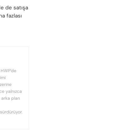
e de satışa
ha fazlası
, HWP'de
imi
üzerine
nce yalnızca
n arka plan
 sürdürüyor.