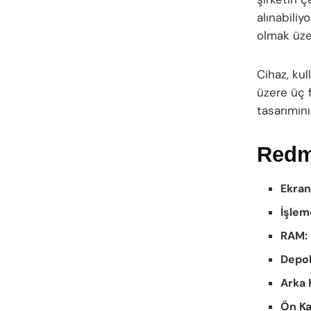
alınabiliy
olmak üze
Cihaz, kul
üzere üç 
tasarımını
Redmi
Ekran
İşlem
RAM:
Depo
Arka 
Ön K