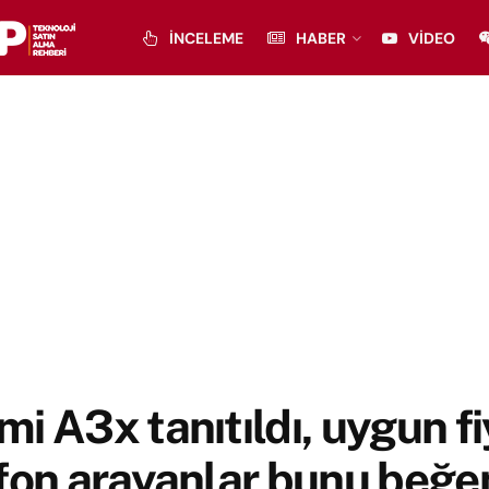
İNCELEME
HABER
VIDEO
i A3x tanıtıldı, uygun fi
fon arayanlar bunu beğe