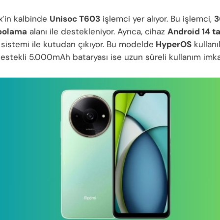
’in kalbinde
Unisoc T603
işlemci yer alıyor. Bu işlemci,
3
polama
alanı ile destekleniyor. Ayrıca, cihaz
Android 14 t
 sistemi ile kutudan çıkıyor. Bu modelde
HyperOS
kullanı
 destekli 5.000mAh bataryası ise uzun süreli kullanım imk