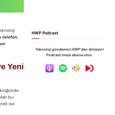
teknoloji
HWP Podcast
ı telefon
,
fon
Teknoloji gündemini HWP’den dinleyin!
Podcast’imize abone olun.
ye Yeni
klüğünde
rılan bu
neli ise