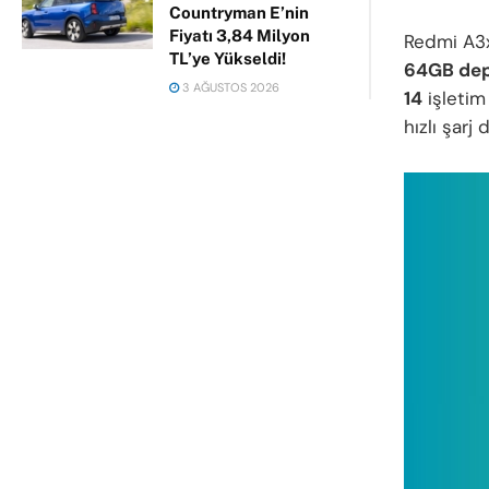
Countryman E’nin
Fiyatı 3,84 Milyon
Redmi A3x
TL’ye Yükseldi!
64GB de
3 AĞUSTOS 2026
14
işletim
hızlı şarj