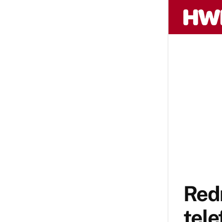
Redm
tele