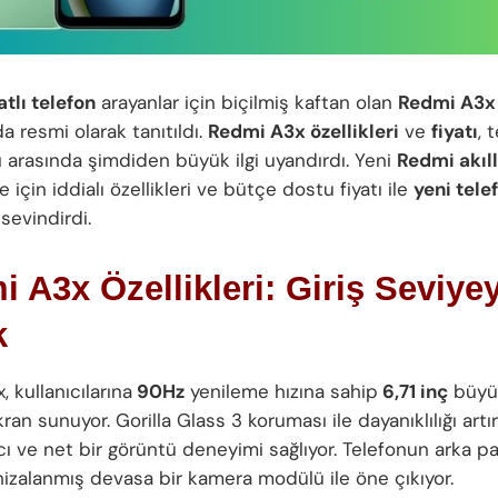
atlı telefon
arayanlar için biçilmiş kaftan olan
Redmi A3x
a resmi olarak tanıtıldı.
Redmi A3x özellikleri
ve
fiyatı
, 
ı arasında şimdiden büyük ilgi uyandırdı. Yeni
Redmi akıll
ye için iddialı özellikleri ve bütçe dostu fiyatı ile
yeni tele
 sevindirdi.
 A3x Özellikleri: Giriş Seviye
k
 kullanıcılarına
90Hz
yenileme hızına sahip
6,71 inç
büyü
ran sunuyor. Gorilla Glass 3 koruması ile dayanıklılığı artı
cı ve net bir görüntü deneyimi sağlıyor. Telefonun arka pa
izalanmış devasa bir kamera modülü ile öne çıkıyor.