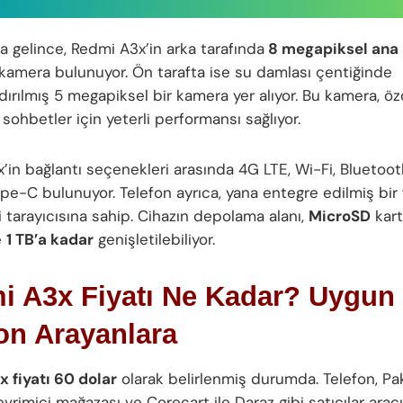
a gelince, Redmi A3x’in arka tarafında
8 megapiksel ana
l kamera bulunuyor. Ön tarafta ise su damlası çentiğinde
ırılmış 5 megapiksel bir kamera yer alıyor. Bu kamera, ö
sohbetler için yeterli performansı sağlıyor.
’in bağlantı seçenekleri arasında 4G LTE, Wi-Fi, Bluetoot
e-C bulunuyor. Telefon ayrıca, yana entegre edilmiş bir f
 tarayıcısına sahip. Cihazın depolama alanı,
MicroSD
kart
e
1 TB’a kadar
genişletilebiliyor.
 A3x Fiyatı Ne Kadar? Uygun F
on Arayanlara
 fiyatı 60 dolar
olarak belirlenmiş durumda. Telefon, Pa
evrimiçi mağazası ve Corecart ile Daraz gibi satıcılar aracıl