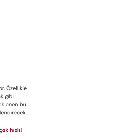
or. Özellikle
k gibi
beklenen bu
lendirecek.
ok hızlı!