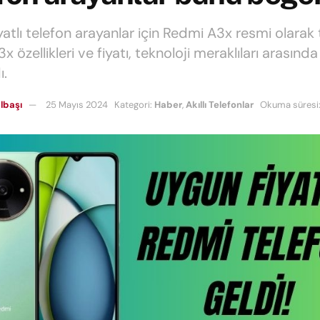
atlı telefon arayanlar için Redmi A3x resmi olarak t
 özellikleri ve fiyatı, teknoloji meraklıları arasında
ı.
lbaşı
25 Mayıs 2024
Kategori:
Haber
,
Akıllı Telefonlar
Okuma süresi: