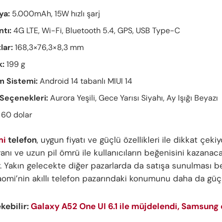
ya:
5.000mAh, 15W hızlı şarj
ntı:
4G LTE, Wi-Fi, Bluetooth 5.4, GPS, USB Type-C
lar:
168,3×76,3×8,3 mm
k:
199 g
im Sistemi:
Android 14 tabanlı MIUI 14
Seçenekleri:
Aurora Yeşili, Gece Yarısı Siyahı, Ay Işığı Beyazı
60 dolar
mi
telefon
, uygun fiyatı ve güçlü özellikleri ile dikkat çekiy
nı ve uzun pil ömrü ile kullanıcıların beğenisini kazanaca
. Yakın gelecekte diğer pazarlarda da satışa sunulması 
aomi’nin akıllı telefon pazarındaki konumunu daha da güç
ekebilir:
Galaxy A52 One UI 6.1 ile müjdelendi, Samsung ç