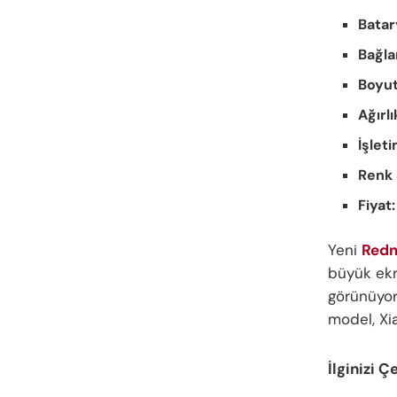
Batar
Bağla
Boyut
Ağırlı
İşlet
Renk 
Fiyat:
Yeni
Red
büyük ekra
görünüyor
model, Xi
İlginizi Ç