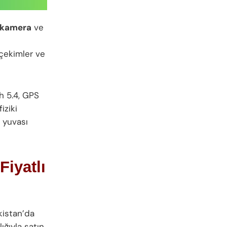
 kamera
ve
zçekimler ve
h 5.4, GPS
iziki
 yuvası
iyatlı
kistan’da
ığıyla satın