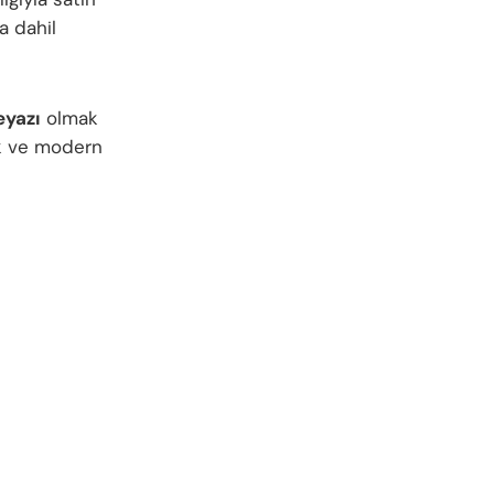
a dahil
eyazı
olmak
ık ve modern