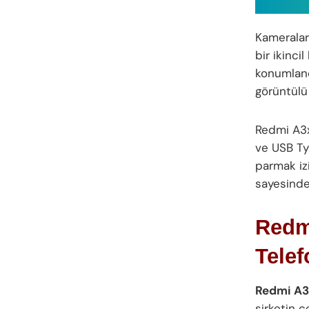
Kameralar
bir ikinci
konumland
görüntülü 
Redmi A3x
ve USB Typ
parmak izi
sayesind
Redmi
Telef
Redmi A3x
şirketin ç