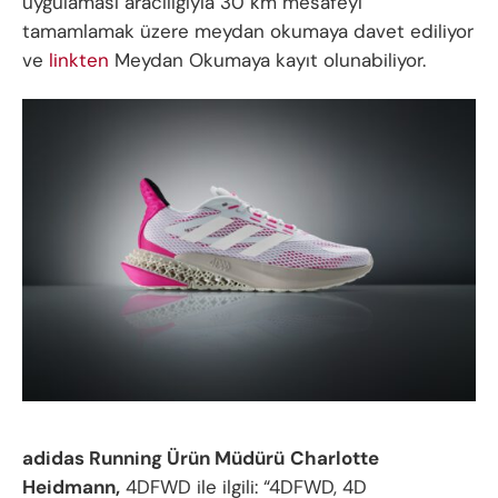
uygulaması aracılığıyla 30 km mesafeyi
tamamlamak üzere meydan okumaya davet ediliyor
ve
linkten
Meydan Okumaya kayıt olunabiliyor.
adidas Running Ürün Müdürü
Charlotte
Heidmann,
4DFWD ile ilgili: “4DFWD, 4D