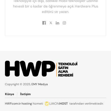
Teknolojiyle içli dışlı, özellikle mobil teknolojiler üzerine
hevesli bir o kadar da öğrenmeye açık Hardware Plus
editörü ve yazarı.
Copyright © 2025,
EMY Medya
Künye
İletişim
HWP.com.tr
hosting
hizmeti
tarafından verilmektedir.