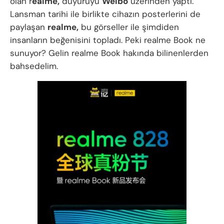
olan r
ealme,
duyuruyu
Weibo
üzerinden yaptı.
Lansman tarihi ile birlikte cihazın posterlerini de
paylaşan
realme,
bu görseller ile şimdiden
insanların beğenisini topladı. Peki realme Book ne
sunuyor? Gelin realme Book hakında bilinenlerden
bahsedelim.