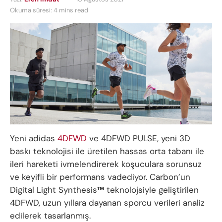
Okuma süresi: 4 mins read
Yeni adidas
4DFWD
ve 4DFWD PULSE, yeni 3D
baskı teknolojisi ile üretilen hassas orta tabanı ile
ileri hareketi ivmelendirerek koşuculara sorunsuz
ve keyifli bir performans vadediyor. Carbon’un
Digital Light Synthesis
™
teknolojsiyle geliştirilen
4DFWD, uzun yıllara dayanan sporcu verileri analiz
edilerek tasarlanmış.