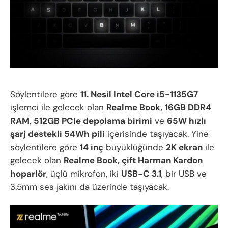
Söylentilere göre
11. Nesil Intel Core i5-1135G7
işlemci ile gelecek olan
Realme Book,
16GB DDR4
RAM
,
512GB PCIe depolama birimi
ve
65W hızlı
şarj destekli 54Wh pili
içerisinde taşıyacak. Yine
söylentilere göre
14 inç
büyüklüğünde
2K ekran
ile
gelecek olan
Realme Book, çift Harman Kardon
hoparlör
, üçlü mikrofon, iki
USB-C 3.1
, bir USB ve
3.5mm ses jakını da üzerinde taşıyacak.