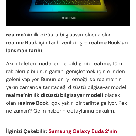
realme
‘nin ilk dizüstü bilgisayarı olacak olan
realme Book
için tarih verildi. İşte
realme Book’un
lansman tarihi
.
Akıllı telefon modelleri ile bildiğimiz r
ealme,
tüm
rakipleri gibi ürün gamını genişletmek için elinden
geleni yapıyor. Bunun en iyi örneği ise realme’nin
yakın zamanda tanıtacağı dizüstü bilgisayar modeli.
r
ealme’nin ilk dizüstü bilgisayar modeli
olacak
olan r
ealme Book,
çok yakın bir tarihte geliyor. Peki
ne zaman? Gelin haberin detaylarına bakalım.
İlginizi Çekebilir:
Samsung Galaxy Buds 2’nin