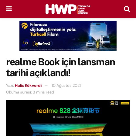
realme Book için lansman
tarihi açıklandı!
Yazı:
Halis Kökverdi
10 Ağustos 2021
Okuma süresi: 3 mins read