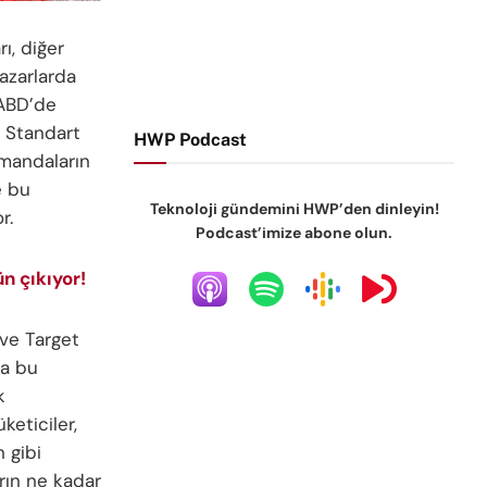
ı, diğer
azarlarda
 ABD’de
. Standart
HWP Podcast
umandaların
e bu
Teknoloji gündemini HWP’den dinleyin!
r.
Podcast’imize abone olun.
ün çıkıyor!
 ve Target
ca bu
k
keticiler,
 gibi
arın ne kadar