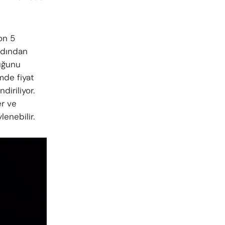
ion 5
rdından
duğunu
mde fiyat
diriliyor.
er ve
lenebilir.