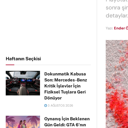
sonra şi
detaylar
Yazı:
Ender Ö
Haftanın Seçkisi
Dokunmatik Kabusa
Son: Mercedes-Benz
Kritik İşlevler İçin
Fiziksel Tuşlara Geri
Dönüyor
3 AĞUSTOS 2026
Oynanış İçin Beklenen
Gün Geldi: GTA 6’nın