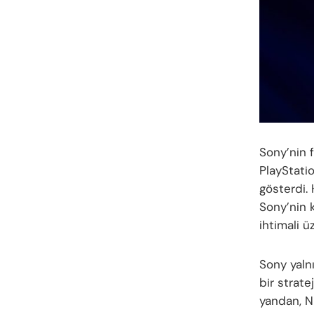
Sony’nin f
PlayStati
gösterdi. 
Sony’nin 
ihtimali ü
Sony yalnı
bir strate
yandan, Ni