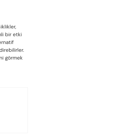
klikler,
i bir etki
ernatif
rebilirler.
ni görmek