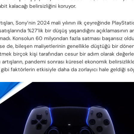
bit kalacağı belirsizliğini koruyor.
rtışları, Sony’nin 2024 mali yılının ilk çeyreğinde PlayStat
atışlarında %27’lik bir düşüş yaşandığını açıklamasının a
lmadı. Konsolun 60 milyondan fazla satması başarısız ol
e de, bileşen maliyetlerinin genellikle düştüğü bir döne
itmek birçok kişi tarafından cesur bir adım olarak değerlen
 artışların, pandemi sonrası küresel ekonomik belirsizlikl
gibi faktörlerin etkisiyle daha da zorlayıcı hale geldiği söy