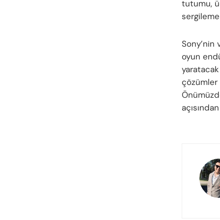
tutumu, ü
sergileme
Sony’nin v
oyun endüs
yaratacak 
çözümler v
Önümüzdek
açısından 