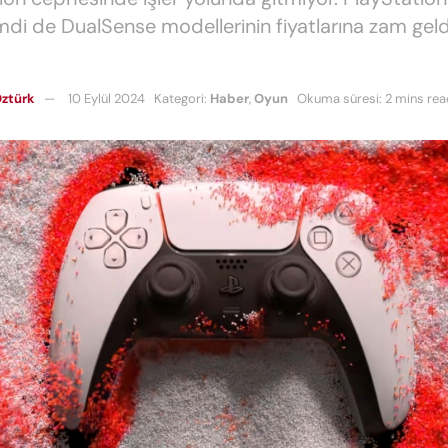
mdi de DualSense modellerinin fiyatlarına zam geldi
.
ztürk
10 Eylül 2024
Kategori:
Haber
,
Oyun
Okuma süresi: 2 mins rea