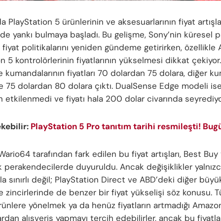
 PlayStation 5 ürünlerinin ve aksesuarlarının fiyat artışlar
 de yankı bulmaya başladı. Bu gelişme, Sony’nin küresel p
 fiyat politikalarını yeniden gündeme getirirken, özellikle
n 5 kontrolörlerinin fiyatlarının yükselmesi dikkat çekiyor
 kumandalarının fiyatları 70 dolardan 75 dolara, diğer k
 ise 75 dolardan 80 dolara çıktı. DualSense Edge modeli is
n etkilenmedi ve fiyatı hala 200 dolar civarında seyrediyo
ekebilir:
PlayStation 5 Pro tanıtım tarihi resmileşti! Bug
 Wario64 tarafından fark edilen bu fiyat artışları, Best Buy
k perakendecilerde duyuruldu. Ancak değişiklikler yalnız
a sınırlı değil; PlayStation Direct ve ABD’deki diğer büyü
zincirlerinde de benzer bir fiyat yükselişi söz konusu. Tü
 ürünlere yönelmek ya da henüz fiyatların artmadığı Amazon
rdan alışveriş yapmayı tercih edebilirler, ancak bu fiyatl