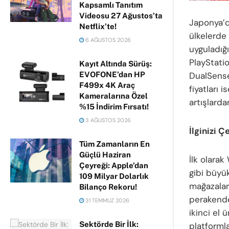
Kapsamlı Tanıtım
Videosu 27 Ağustos’ta
Japonya’da
Netflix’te!
ülkelerde
6 AĞUSTOS 2026
uyguladığı
PlayStatio
Kayıt Altında Sürüş:
EVOFONE’dan HP
DualSense
F499x 4K Araç
fiyatları
Kameralarına Özel
artışlarda
%15 İndirim Fırsatı!
3 AĞUSTOS 2026
İlginizi Ç
Tüm Zamanların En
Güçlü Haziran
İlk olarak
Çeyreği: Apple’dan
gibi büyü
109 Milyar Dolarlık
mağazalarl
Bilanço Rekoru!
perakende 
31 TEMMUZ 2026
ikinci el
Sektörde Bir İlk:
platformla