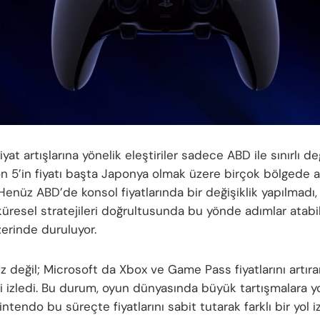
iyat artışlarına yönelik eleştiriler sadece ABD ile sınırlı değ
on 5’in fiyatı başta Japonya olmak üzere birçok bölgede a
Henüz ABD’de konsol fiyatlarında bir değişiklik yapılmadı
küresel stratejileri doğrultusunda bu yönde adımlar atabi
zerinde duruluyor.
z değil; Microsoft da Xbox ve Game Pass fiyatlarını artır
ji izledi. Bu durum, oyun dünyasında büyük tartışmalara yo
ntendo bu süreçte fiyatlarını sabit tutarak farklı bir yol i