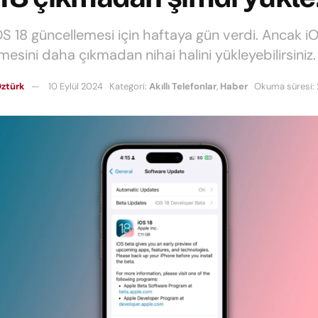
OS 18 güncellemesi için haftaya gün verdi. Ancak i
mesini daha çıkmadan nihai halini yükleyebilirsiniz.
ztürk
10 Eylül 2024
Kategori:
Akıllı Telefonlar
,
Haber
Okuma süresi: 