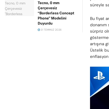
Tecno, 0 mm
süreyle sa
Çerçevesiz
“Borderless Concept
Bu fiyat a
Phone” Modelini
Duyurdu
donanım s
31 TEMMUZ 2026
sürpriz o
göstermes
artışına g
Üstelik bu
enflasyon 