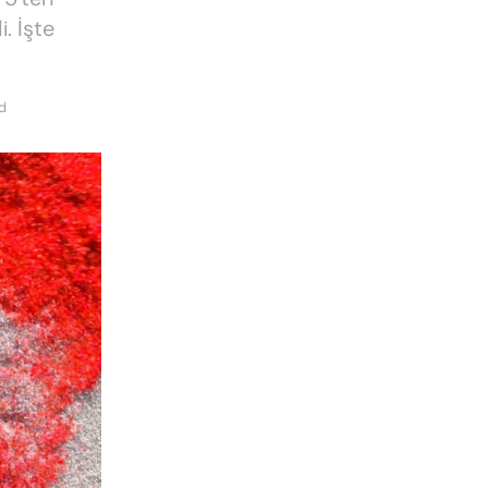
. İşte
d