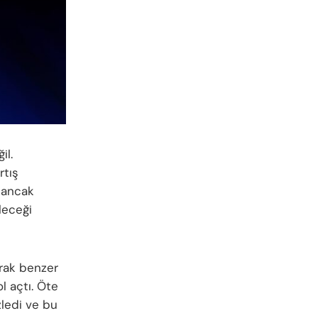
il.
rtış
, ancak
leceği
arak benzer
l açtı. Öte
zledi ve bu