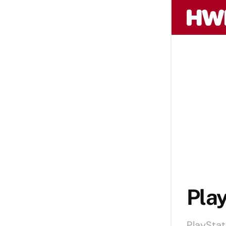
Play
PlayStat