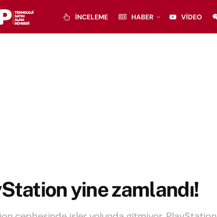
İNCELEME
HABER
VIDEO
Station yine zamlandı!
ion cephesinde işler yolunda gitmiyor. PlayStation