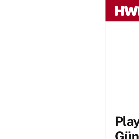
Play
Günc