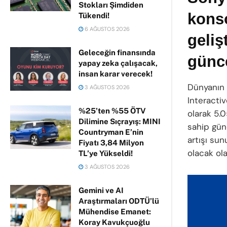
Stokları Şimdiden
konso
Tükendi!
6 AĞUSTOS 2026
geliş
Geleceğin finansında
günce
yapay zeka çalışacak,
insan karar verecek!
Dünyanın 
3 AĞUSTOS 2026
Interacti
%25’ten %55 ÖTV
olarak 5.
Dilimine Sıçrayış: MINI
sahip gün
Countryman E’nin
artışı sun
Fiyatı 3,84 Milyon
olacak ola
TL’ye Yükseldi!
3 AĞUSTOS 2026
Gemini ve AI
Araştırmaları ODTÜ’lü
Mühendise Emanet:
Koray Kavukçuoğlu