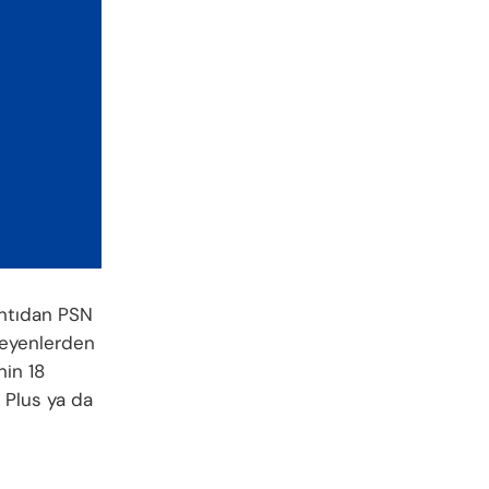
ntıdan PSN
mleyenlerden
nin 18
 Plus ya da