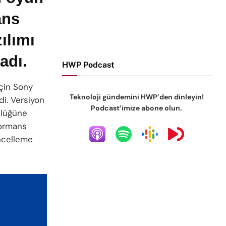
ans
ılımı
adı.
HWP Podcast
için Sony
Teknoloji gündemini HWP’den dinleyin!
di. Versiyon
Podcast’imize abone olun.
klüğüne
formans
üncelleme