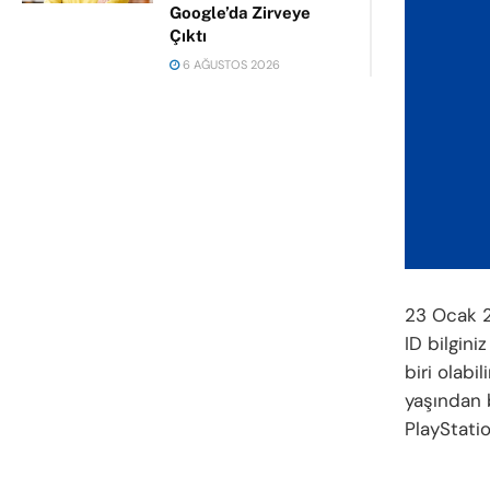
Google’da Zirveye
Çıktı
6 AĞUSTOS 2026
23 Ocak 2
ID bilgini
biri olabi
yaşından 
PlayStati