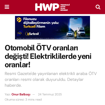
Otomobil ÖTV oranları
değişti! Elektriklilerde yeni
oranlar!
Resmi Gazete'de yayınlanan elektrikli araba ÖTV
oranları resmi olarak duyuruldu. Detaylar
haberde.
Yazı:
Onur Balbaşı
24 Temmuz 2025
Okuma süresi: 3 mins read