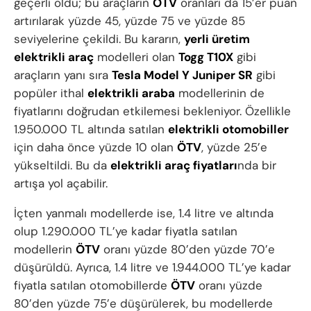
geçerli oldu; bu araçların
ÖTV
oranları da 15’er puan
artırılarak yüzde 45, yüzde 75 ve yüzde 85
seviyelerine çekildi. Bu kararın,
yerli üretim
elektrikli araç
modelleri olan
Togg T10X
gibi
araçların yanı sıra
Tesla Model Y Juniper SR
gibi
popüler ithal
elektrikli araba
modellerinin de
fiyatlarını doğrudan etkilemesi bekleniyor. Özellikle
1.950.000 TL altında satılan
elektrikli otomobiller
için daha önce yüzde 10 olan
ÖTV
, yüzde 25’e
yükseltildi. Bu da
elektrikli araç fiyatları
nda bir
artışa yol açabilir.
İçten yanmalı modellerde ise, 1.4 litre ve altında
olup 1.290.000 TL’ye kadar fiyatla satılan
modellerin
ÖTV
oranı yüzde 80’den yüzde 70’e
düşürüldü. Ayrıca, 1.4 litre ve 1.944.000 TL’ye kadar
fiyatla satılan otomobillerde
ÖTV
oranı yüzde
80’den yüzde 75’e düşürülerek, bu modellerde