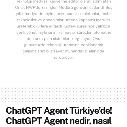
Teknoloji medyası kariyerine editör olarak adım atan
Onur, HWP'de Yazı İşleri Müdürü görevini üstlendi. Beş
yıllık medya deneyimi boyunca akıllı telefonlar, mobil
teknolojiler ve donanımlar üzerine kapsamlı içerikler
üreterek okurlara aktardı. Görevi süresince yalnızca
içerik yönetimiyle sınırlı kalmayıp, süreçleri otomatize
eden arka plan sistemleri kurgulayan Onur,
günümüzde teknoloji üretimine odaklanarak
çalışmalarını bilgisayar mühendisliği alanında
sürdürüyor.
ChatGPT Agent Türkiye’de!
ChatGPT Agent nedir, nasıl