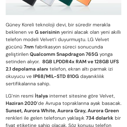
Güney Koreli teknoloji devi, bir süredir merakla
beklenen ve
G serisinin
yerini alacak olan yeni akıllı
telefon modeli Velvet’i duyurmuştu. LG Velvet
gücünü
7nm
fabrikasyon süreci sonucunda
geliştirilen
Qualcomm Snapdragon 765G
yonga
setinden alıyor.
8GB LPDDR4x RAM ve 128GB UFS
2.1 depolama alanı
telefon, ekran altı parmak izi
okuyucu ve
IP68/MIL-STD 810G
dayanıklılık
sertifikalarına sahip.
LG’nin resmi
İtalya
internet sitesine göre Velvet,
Haziran 2020
’de Avrupa topraklarına ayak basacak.
Sunset, Aurora White, Aurora Gray, Aurora Green
renkleri ile gelen telefonun yaklaşık
734 dolarlık
bir
fiyat etiketine sahip olacak. Söz konusu telefon