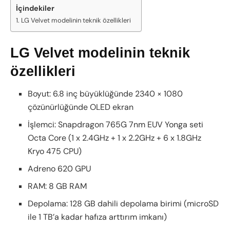
İçindekiler
LG Velvet modelinin teknik özellikleri
LG Velvet modelinin teknik
özellikleri
Boyut: 6.8 inç büyüklüğünde 2340 × 1080
çözünürlüğünde OLED ekran
İşlemci: Snapdragon 765G 7nm EUV Yonga seti
Octa Core (1 x 2.4GHz + 1 x 2.2GHz + 6 x 1.8GHz
Kryo 475 CPU)
Adreno 620 GPU
RAM: 8 GB RAM
Depolama: 128 GB dahili depolama birimi (microSD
ile 1 TB’a kadar hafıza arttırım imkanı)