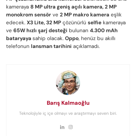
kameraya
8 MP ultra geniş açılı kamera, 2 MP
monokrom sensör
ve
2 MP makro kamera
eşlik
edecek.
X3 Lite, 32 MP
çözünürlü
selfie
kameraya
ve
65W hızlı şarj desteği
bulunan
4.300 mAh
bataryaya
sahip olacak.
Oppo
, henüz bu akıllı
telefonun
lansman tarihini
açıklamadı.
Barış Kalmaoğlu
Teknolojiyle iç içe olmayı ve araştırmayı seven biri.