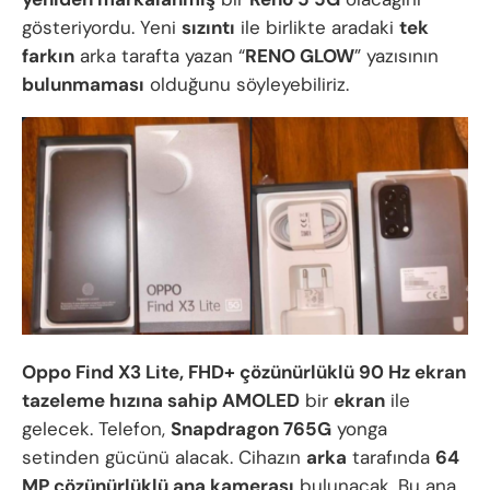
gösteriyordu. Yeni
sızıntı
ile birlikte aradaki
tek
farkın
arka tarafta yazan “
RENO GLOW
” yazısının
bulunmaması
olduğunu söyleyebiliriz.
Oppo Find X3 Lite, FHD+ çözünürlüklü 90 Hz ekran
tazeleme hızına sahip AMOLED
bir
ekran
ile
gelecek. Telefon,
Snapdragon 765G
yonga
setinden gücünü alacak. Cihazın
arka
tarafında
64
MP çözünürlüklü ana kamerası
bulunacak. Bu ana