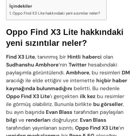
İçindekiler
Oppo Find X3 Lite hakkındaki yeni sızıntılar neler?
Oppo Find X3 Lite hakkındaki
yeni sızıntılar neler?
Find X3 Lite
, tanınmış bir
Hintli
haberci
olan
Sudhanshu Ambhore
‘nin
Twitter
hesabındaki
paylaşımla görüntülendi.
Ambhore
, bu resimleri
DM
aracılığı ile elde ettiğini ve internette
hiçbir haber
kaynağında bulunmadığını
belirtti. Bu nedenle
Oppo Find X3 Lite
‘ı gerçekten
ilk kez
bu resimler
ile görmüş olabiliriz. Bununla birlikte
bu görseller
,
bu ayın başında
Evan Blass
tarafından paylaşılan
bilgi
ve
renderları
doğruluyor.
Evan Blass
tarafından yayınlanan sızıntı,
Oppo Find X3 Lite
‘ın
yeniden markalanmış
bir
Reno 5 5G
olacağını