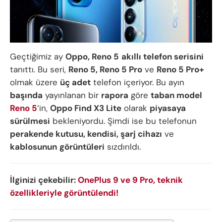
Geçtiğimiz ay
Oppo, Reno 5
akıllı telefon serisini
tanıttı. Bu seri,
Reno 5, Reno 5 Pro
ve
Reno 5 Pro+
olmak üzere
üç adet
telefon içeriyor. Bu ayın
başında
yayınlanan bir
rapora
göre
taban model
Reno 5
‘in,
Oppo Find X3 Lite
olarak
piyasaya
sürülmesi
bekleniyordu. Şimdi ise bu telefonun
perakende kutusu, kendisi, şarj cihazı
ve
kablosunun
görüntüleri
sızdırıldı.
İlginizi çekebilir:
OnePlus 9 ve 9 Pro, teknik
özellikleriyle görüntülendi!