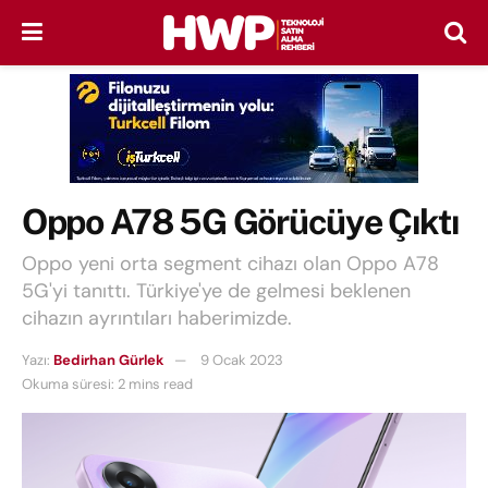
Oppo A78 5G Görücüye Çıktı
Oppo yeni orta segment cihazı olan Oppo A78
5G'yi tanıttı. Türkiye'ye de gelmesi beklenen
cihazın ayrıntıları haberimizde.
Yazı:
Bedirhan Gürlek
9 Ocak 2023
Okuma süresi: 2 mins read