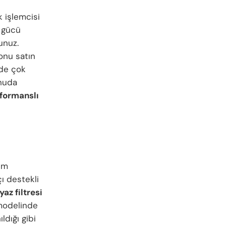
ik işlemcisi
k gücü
unuz.
onu satın
nde çok
onuda
formanslı
kim
çı destekli
az filtresi
 modelinde
ldığı gibi