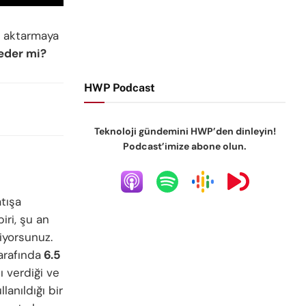
e aktarmaya
eder mi?
HWP Podcast
Teknoloji gündemini HWP’den dinleyin!
Podcast’imize abone olun.
tışa
iri, şu an
iyorsunuz.
arafında
6.5
 verdiği ve
lanıldığı bir