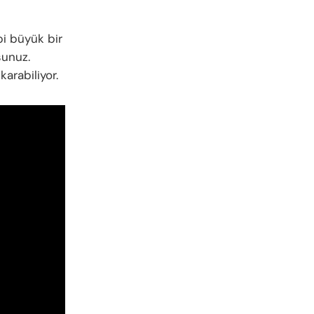
bi büyük bir
sunuz.
arabiliyor.