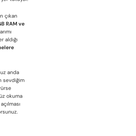
n çıkan
B RAM ve
arımı
r aldığı
melere
nuz anda
 sevdiğim
rürse
 yüz okuma
açılması
orsunuz.