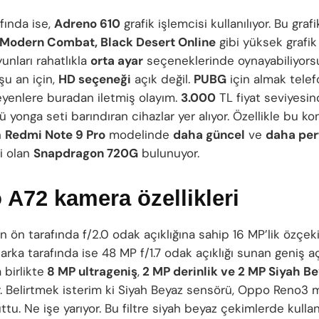
fında ise,
Adreno 610
grafik işlemcisi kullanılıyor. Bu graf
Modern Combat, Black Desert Online
gibi yüksek grafi
unları rahatlıkla
orta ayar
seçeneklerinde oynayabiliyors
şu an için,
HD seçeneği
açık değil.
PUBG
için almak telef
eyenlere buradan iletmiş olayım.
3.000
TL fiyat seviyesi
 yonga seti barındıran cihazlar yer alıyor. Özellikle bu k
n
Redmi Note 9 Pro
modelinde
daha güncel
ve
daha per
ci olan
Snapdragon 720G
bulunuyor.
A72 kamera özellikleri
n ön tarafında f/2.0 odak açıklığına sahip 16 MP’lik özçe
arka tarafında ise 48 MP f/1.7 odak açıklığı sunan geniş a
birlikte
8 MP ultrageniş
,
2 MP derinlik ve 2 MP Siyah Bey
. Belirtmek isterim ki Siyah Beyaz sensörü, Oppo Reno3
u. Ne işe yarıyor. Bu filtre siyah beyaz çekimlerde kullanı