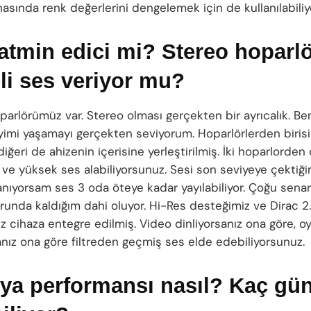
asında renk değerlerini dengelemek için de kullanılabiliy
atmin edici mi? Stereo hoparl
eli ses veriyor mu?
parlörümüz var. Stereo olması gerçekten bir ayrıcalık. Be
imi yaşamayı gerçekten seviyorum. Hoparlörlerden biris
 diğeri de ahizenin içerisine yerleştirilmiş. İki hoparlorden
 ve yüksek ses alabiliyorsunuz. Sesi son seviyeye çekti
anıyorsam ses 3 oda öteye kadar yayılabiliyor. Çoğu sena
runda kaldığım dahi oluyor. Hi-Res desteğimiz ve Dirac 2
z cihaza entegre edilmiş. Video dinliyorsanız ona göre, o
nız ona göre filtreden geçmiş ses elde edebiliyorsunuz.
ya performansı nasıl? Kaç gü