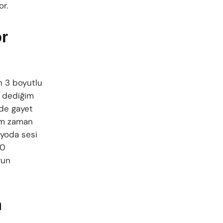
or.
ör
n 3 boyutlu
i dediğim
 de gayet
ğim zaman
ryoda sesi
.0
yun
n