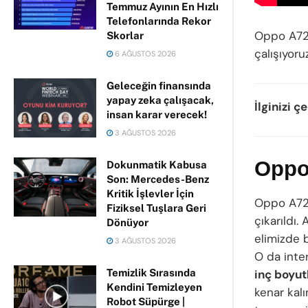
Temmuz Ayının En Hızlı
Telefonlarında Rekor
Oppo A72 
Skorlar
çalışıyoru
6 AĞUSTOS 2026
Geleceğin finansında
yapay zeka çalışacak,
İlginizi ç
insan karar verecek!
3 AĞUSTOS 2026
Oppo
Dokunmatik Kabusa
Son: Mercedes-Benz
Kritik İşlevler İçin
Oppo A72 
Fiziksel Tuşlara Geri
çıkarıldı.
Dönüyor
elimizde b
3 AĞUSTOS 2026
O da inte
Temizlik Sırasında
inç boyut
Kendini Temizleyen
kenar kalı
Robot Süpürge |