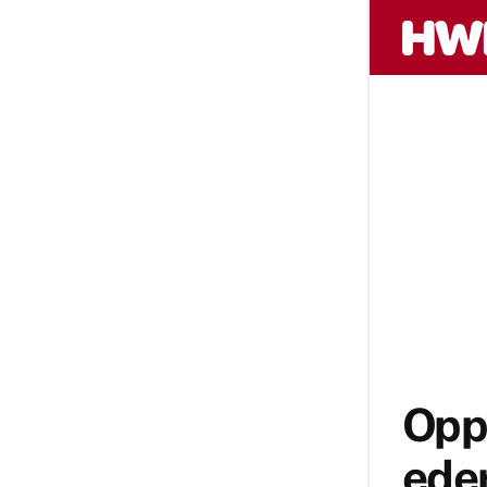
Opp
ede