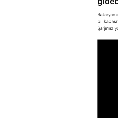
gideb
Bataryamı
pil kapasi
Şarjımız y