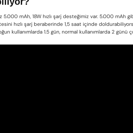
iliyor?
z 5.000 mAh, 18W hızlı şarj desteğimiz var. 5.000 mAh gi
tesini hızlı şarj beraberinde 1,5 saat içinde doldurabiliyor
oğun kullanımlarda 1.5 gün, normal kullanımlarda 2 günü çık