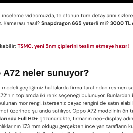
inceleme videomuzda, telefonun tüm detaylarını sizler
z. Kamerası nasıl?
Snapdragon 665 yeterli mi?
3000 TL 
ekebilir:
TSMC, yeni 5nm çiplerini teslim etmeye hazır!
 A72 neler sunuyor?
modeli geçtiğimiz haftalarda firma tarafından resmen sa
 A72’nin toplamda iki renk seçeneği bulunuyor. Bunlardan b
ulunan mor rengi, isterseniz beyaz rengini de satın alabil
rnet üzerinde şu anda satılıyor. Oppo A72 modelinin ön t
larında
Full HD+
çözünürlükte, firmanın neo-display adını
nlıklarının 1.73 mm olduğu gerçekten ince yan tarafların kul