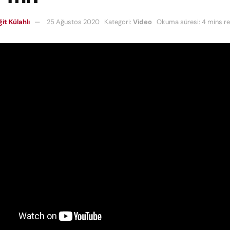
it Külahlı
25 Ağustos 2020
Kategori:
Video
Okuma süresi: 4 mins r