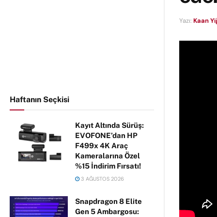
Yazı:
Kaan Yiğ
Haftanın Seçkisi
Kayıt Altında Sürüş:
EVOFONE’dan HP
F499x 4K Araç
Kameralarına Özel
%15 İndirim Fırsatı!
3 AĞUSTOS 2026
Snapdragon 8 Elite
Gen 5 Ambargosu: