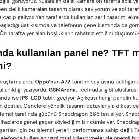
zgisi görüyoruz. Kullanılan delik kamera ön tarafta sola yan
ben delik kameraları tasarım olarak seviyorum ve sol tara
cazip geliyor. Yan taraflarda kullanılan zarif tasarımı ekra
başladığı üst kısımda ve telefonun çene kısmında da gö
n tarafta yer alan boşlukların rahatsız ettiğini düşünmü
da kullanılan panel ne? TFT 
mi?
araştırmalarda
Oppo’nun A72
tanıtım sayfasına baktığım
llanıldığı yazıyordu.
GSMArena,
Techradar gibi uluslarası
ında ise
IPS-LCD
tabiri geçiyor. Açıkçası hangi panelin kul
 dostlar. Gençlere yönelik tasarım detaylarıyla dikkat 
işlemci tarafında gücünü Snapdragon 665’ten alıyor. Sna
cihazlarda genel geçer söylediğim bir cümle var. Snapdra
şartları için bu işlemci yeterli performansa sahip değil. Ta
elefonda kullanılan yazılımsal iyileştirmeler de önemli bir