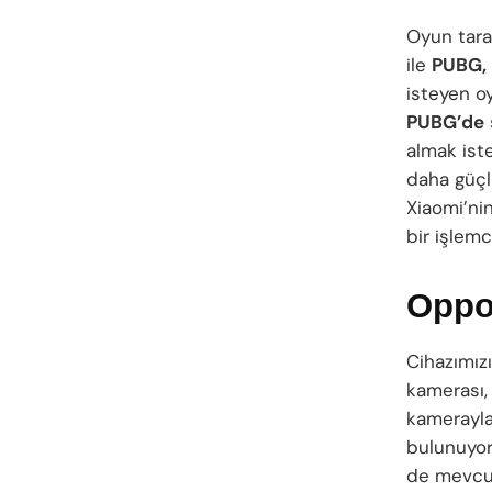
Oyun tara
ile
PUBG, 
isteyen oy
PUBG’de
almak ist
daha güçlü
Xiaomi’ni
bir işlem
Oppo 
Cihazımızı
kamerası, 
kamerayla 
bulunuyor
de mevcutt