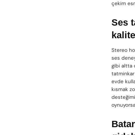
çekim esn
Ses t
kalit
Stereo ho
ses deney
gibi altta
tatminkar
evde kull
kısmak zo
desteğimi
oynuyorsa
Batar