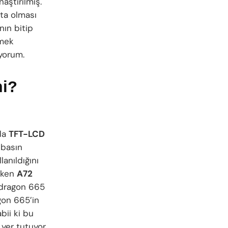
aştırılmış.
fta olması
nın bitip
rmek
yorum.
mi?
da
TFT-LCD
 basın
lanıldığını
çeken
A72
pdragon 665
gon 665’in
bii ki bu
 yer tutuyor.