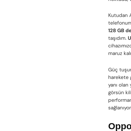
Kutudan A
telefonum
128 GB d
taşıdım.
U
cihazımız
maruz ka
Güç tuş
harekete g
yanı olan 
görsün kil
performans
sağlanıyor
Oppo