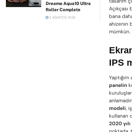
tasarım çi
Dreame Aqua10 Ultra
Açıkçası 
Roller Complete
bana daha 
3 AĞUSTOS 2026
ahizenin 
mümkün. Ö
Ekran
IPS 
Yaptığım 
panelin
ku
kuruluşlar
anlamadım
modeli
, 
kullanan 
2020 yılı
noktada, t