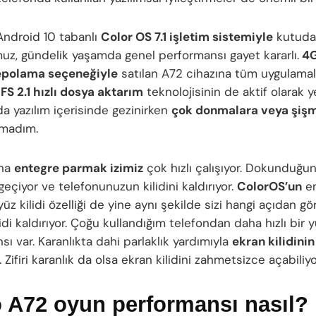
ndroid 10 tabanlı
Color OS 7.1 işletim sistemiyle
kutuda
uz, gündelik yaşamda genel performansı gayet kararlı.
4G
epolama seçeneğiyle
satılan A72 cihazına tüm uygulamal
FS 2.1 hızlı dosya aktarım
teknolojisinin de aktif olarak ye
da yazılım içerisinde gezinirken
çok donmalara veya şiş
lmadım.
una
entegre parmak izimiz
çok hızlı çalışıyor. Dokunduğu
eçiyor ve telefonunuzun kilidini kaldırıyor.
ColorOS’un
en
yüz kilidi özelliği de yine aynı şekilde sizi hangi açıdan gö
idi kaldırıyor. Çoğu kullandığım telefondan daha hızlı bir
ı var. Karanlıkta dahi parlaklık yardımıyla
ekran kilidinin
. Zifiri karanlık da olsa ekran kilidini zahmetsizce açabiliy
 A72 oyun performansı nasıl?