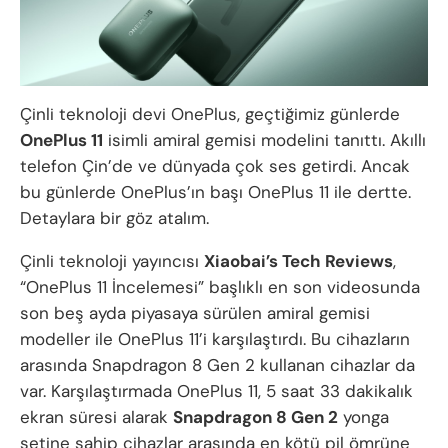
Çinli teknoloji devi OnePlus, geçtiğimiz günlerde
OnePlus 11
isimli amiral gemisi modelini tanıttı. Akıllı
telefon Çin’de ve dünyada çok ses getirdi. Ancak
bu günlerde OnePlus’ın başı OnePlus 11 ile dertte.
Detaylara bir göz atalım.
Çinli teknoloji yayıncısı
Xiaobai’s Tech Reviews
,
“OnePlus 11 İncelemesi” başlıklı en son videosunda
son beş ayda piyasaya sürülen amiral gemisi
modeller ile OnePlus 11’i karşılaştırdı. Bu cihazların
arasında Snapdragon 8 Gen 2 kullanan cihazlar da
var. Karşılaştırmada OnePlus 11, 5 saat 33 dakikalık
ekran süresi alarak
Snapdragon 8 Gen 2
yonga
setine sahip cihazlar arasında en kötü pil ömrüne