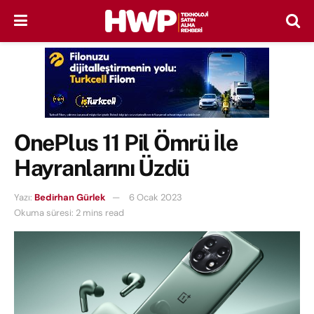
OnePlus 11 Pil Ömrü İle
Hayranlarını Üzdü
Yazı:
Bedirhan Gürlek
6 Ocak 2023
Okuma süresi: 2 mins read