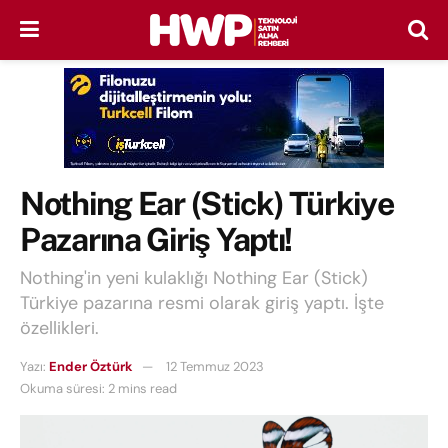
Nothing Ear (Stick) Türkiye
Pazarına Giriş Yaptı!
Nothing'in yeni kulaklığı Nothing Ear (Stick)
Türkiye pazarına resmi olarak giriş yaptı. İşte
özellikleri.
Yazı:
Ender Öztürk
12 Temmuz 2023
Okuma süresi: 2 mins read