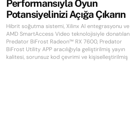
Performansıyla Oyun
Potansiyelinizi Açığa Çıkarın
Hibrit soğutma sistemi, Xilinx AI entegrasyonu ve
AMD SmartAccess Video teknolojisiyle donatılan
Predator BiFrost Radeon™ RX 7600, Predator
BiFrost Utility APP aracılığıyla geliştirilmiş yayın
kalitesi, sorunsuz kod çevrimi ve kişiselleştirilmiş
oyun deneyimi sağlıyor.
Yazı:
Talha
12 Temmuz 2023
Okuma süresi: 3 mins read