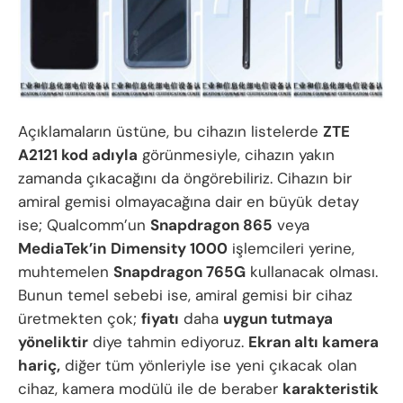
Açıklamaların üstüne, bu cihazın listelerde
ZTE
A2121 kod adıyla
görünmesiyle, cihazın yakın
zamanda çıkacağını da öngörebiliriz. Cihazın bir
amiral gemisi olmayacağına dair en büyük detay
ise; Qualcomm’un
Snapdragon 865
veya
MediaTek’in
Dimensity 1000
işlemcileri yerine,
muhtemelen
Snapdragon 765G
kullanacak olması.
Bunun temel sebebi ise, amiral gemisi bir cihaz
üretmekten çok;
fiyatı
daha
uygun tutmaya
yöneliktir
diye tahmin ediyoruz.
Ekran altı kamera
hariç,
diğer tüm yönleriyle ise yeni çıkacak olan
cihaz, kamera modülü ile de beraber
karakteristik