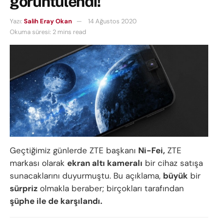
görüntülendi!
Yazı:
Salih Eray Okan
14 Ağustos 2020
Okuma süresi: 2 mins read
Geçtiğimiz günlerde ZTE başkanı
Ni-Fei,
ZTE
markası olarak
ekran altı kameralı
bir cihaz satışa
sunacaklarını duyurmuştu. Bu açıklama,
büyük
bir
sürpriz
olmakla beraber; birçokları tarafından
şüphe ile de karşılandı.