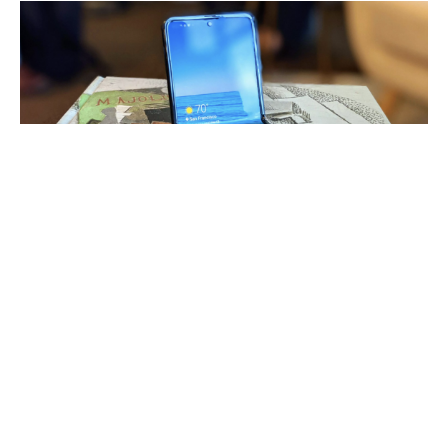
Samsung
yeni katlanabilir akıllı telefonu
Galaxy
Z
Flip
5G
‘yi kullanıcılarıyla buluşturmaya hazırlanıyor.
Yeni nesil cihaz
TENAA
üzerinde görüntülendi.
İlginizi çekebilir;
Apple, Türkiye’de satışta olan
ürünlerine zam yaptı!