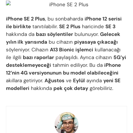
iPhone SE 2 Plus
, bu sonbaharda
iPhone 12 serisi
ile birlikte
tanıtılabilir.
SE 2 Plus
haricinde
SE 3
hakkında da
bazı söylentiler
bulunuyor.
Gelecek
yılın ilk yarısında
bu cihazın
piyasaya çıkacağı
söyleniyor. Cihazın
A13 Bionic işlemci
kullanacağı
ile ilgili
bazı raporlar
paylaşıldı. Ayrıca cihazın
5G’yi
desteklemeyeceği
tahmin ediliyor. Bu da
iPhone
12’nin 4G versiyonunun
bu model olabileceğini
akıllara getiriyor.
Ağustos
ve
Eylül
ayında
yeni SE
modelleri
hakkında
pek çok detay
görebiliriz.