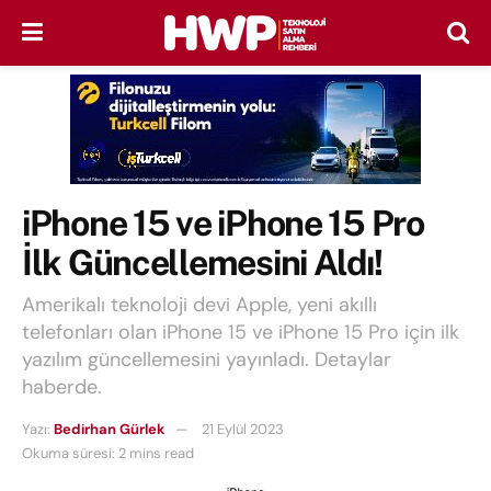
iPhone 15 ve iPhone 15 Pro
İlk Güncellemesini Aldı!
Amerikalı teknoloji devi Apple, yeni akıllı
telefonları olan iPhone 15 ve iPhone 15 Pro için ilk
yazılım güncellemesini yayınladı. Detaylar
haberde.
Yazı:
Bedirhan Gürlek
21 Eylül 2023
Okuma süresi: 2 mins read