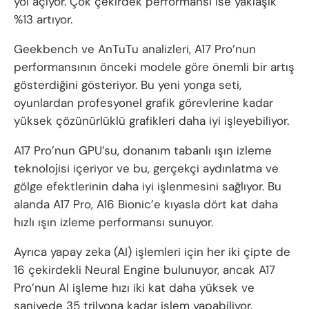
yol açıyor. Çok çekirdek performansı ise yaklaşık
%13 artıyor.
Geekbench ve AnTuTu analizleri, A17 Pro’nun
performansının önceki modele göre önemli bir artış
gösterdiğini gösteriyor. Bu yeni yonga seti,
oyunlardan profesyonel grafik görevlerine kadar
yüksek çözünürlüklü grafikleri daha iyi işleyebiliyor.
A17 Pro’nun GPU’su, donanım tabanlı ışın izleme
teknolojisi içeriyor ve bu, gerçekçi aydınlatma ve
gölge efektlerinin daha iyi işlenmesini sağlıyor. Bu
alanda A17 Pro, A16 Bionic’e kıyasla dört kat daha
hızlı ışın izleme performansı sunuyor.
Ayrıca yapay zeka (AI) işlemleri için her iki çipte de
16 çekirdekli Neural Engine bulunuyor, ancak A17
Pro’nun AI işleme hızı iki kat daha yüksek ve
saniyede 35 trilyona kadar işlem yapabiliyor.