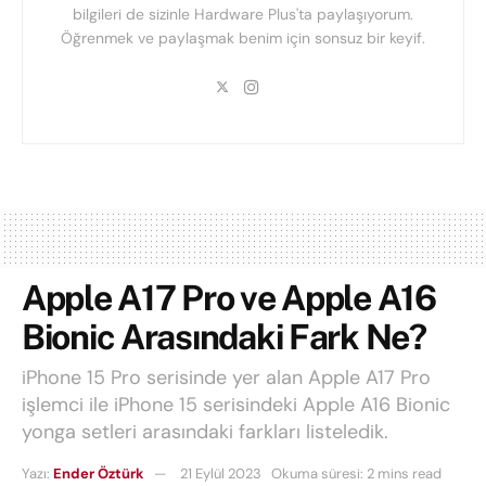
bilgileri de sizinle Hardware Plus'ta paylaşıyorum.
Öğrenmek ve paylaşmak benim için sonsuz bir keyif.
Apple A17 Pro ve Apple A16
Bionic Arasındaki Fark Ne?
iPhone 15 Pro serisinde yer alan Apple A17 Pro
işlemci ile iPhone 15 serisindeki Apple A16 Bionic
yonga setleri arasındaki farkları listeledik.
Yazı:
Ender Öztürk
21 Eylül 2023
Okuma süresi: 2 mins read