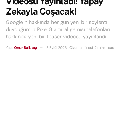
Videosu Yayınladı! Yapay
Zekayla Coşacak!
Google'ın hakkında her gün yeni bir söylenti
duyduğumuz Pixel 8 amiral gemisi telefonları
hakkında yeni bir teaser videosu yayınlandı!
Yazı:
Onur Balbaşı
8 Eylül 2023
Okuma süresi: 2 mins read
Google, 4 Ekim için heyecanla beklenen tanıtım