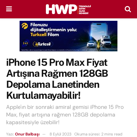
iPhone 15 Pro Max Fiyat
Artışına Rağmen 128GB
Depolama Lanetinden
Kurtulamayabilir!
Apple'ın bir sonraki amiral gemisi iPhone 15 Pro
Max, fiyat artışına rağmen 128GB depolama
kapasitesiyle üzebilir!
Yazı:
Onur Balbaşı
8 Eylül 2023
Okuma süresi: 2 mins read