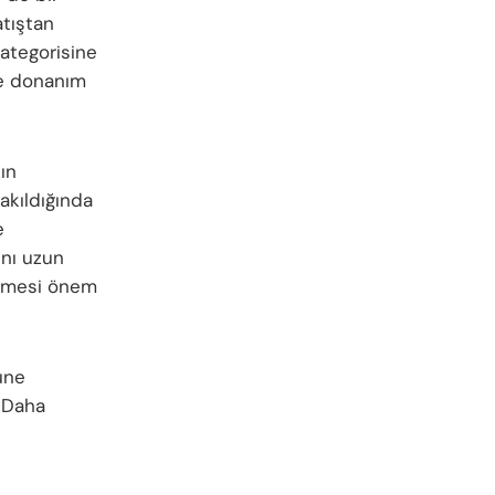
atıştan
ategorisine
lde donanım
ın
akıldığında
e
ını uzun
 etmesi önem
üne
? Daha