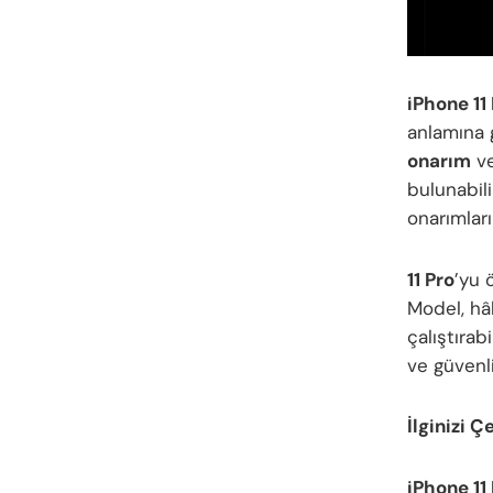
iPhone 11
anlamına g
onarım
v
bulunabili
onarımları
11 Pro
’yu 
Model, hâ
çalıştırab
ve güvenli
İlginizi Ç
iPhone 11