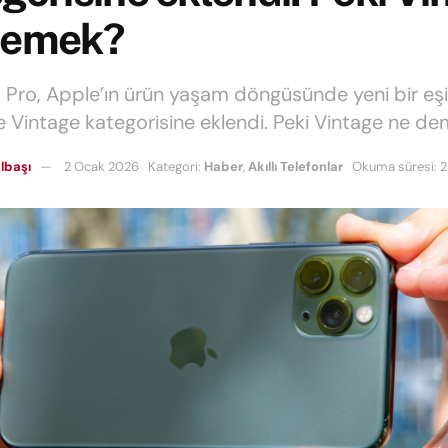
demek?
1 Pro, Apple’ın ürün yaşam döngüsünde yeni bir eşi
ve Vintage kategorisine eklendi. Peki Vintage ne d
lbaşı
2 Ocak 2026
Kategori:
Haber
,
Akıllı Telefonlar
Okuma süresi: 2