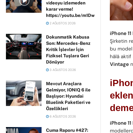
videoyu izlemeden
karar verme!
https://youtu.be/m1DwhP3lPCM
2 AĞUSTOS 2026
iPhone 11
Dokunmatik Kabusa
Şirketin r
Son: Mercedes-Benz
bu model i
Kritik İşlevler İçin
Fiziksel Tuşlara Geri
hâlâ aktif
Dönüyor
Vintage
n
3 AĞUSTOS 2026
iPhon
Mevcut Araçlara
Gelmiyor, IONIQ 6 ile
eklen
Başlıyor: Hyundai
Bluelink Paketleri ve
deme
Özellikleri
6 AĞUSTOS 2026
iPhone 11
modellerde
Cuma Raporu #427: