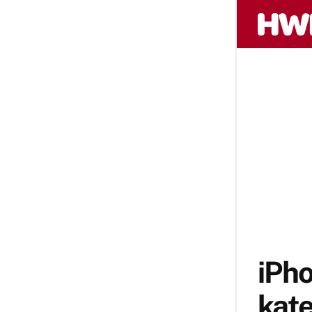
iPho
kate