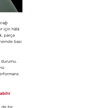
acağı
r için hâlâ
, parça
 dönemde bazı
i durumu.
nü
 performans
abilir
 de bir