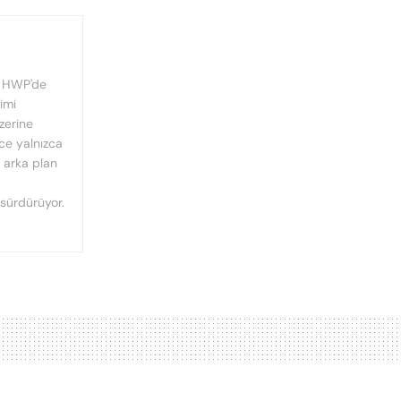
, HWP'de
imi
üzerine
nce yalnızca
n arka plan
 sürdürüyor.