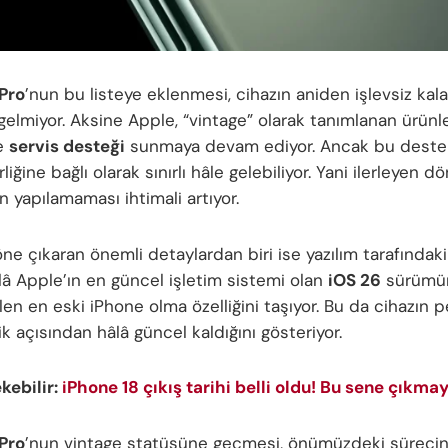
 Pro
’nun bu listeye eklenmesi, cihazın aniden işlevsiz kal
elmiyor. Aksine Apple, “vintage” olarak tanımlanan ürünle
e
servis desteği
sunmaya devam ediyor. Ancak bu destek
rliğine bağlı olarak sınırlı hâle gelebiliyor. Yani ilerleyen
n yapılamaması ihtimali artıyor.
öne çıkaran önemli detaylardan biri ise yazılım tarafındak
lâ Apple’ın en güncel işletim sistemi olan
iOS 26
sürümü
ilen en eski iPhone olma özelliğini taşıyor. Bu da cihazın
k açısından hâlâ güncel kaldığını gösteriyor.
ekebilir:
iPhone 18 çıkış tarihi belli oldu! Bu sene çıkmay
 Pro
’nun vintage statüsüne geçmesi, önümüzdeki sürecin