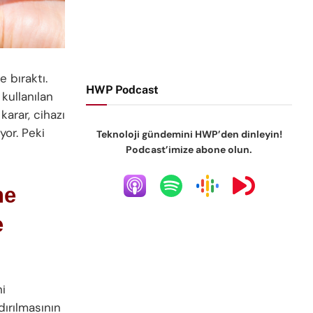
 bıraktı.
HWP Podcast
kullanılan
karar, cihazı
yor. Peki
Teknoloji gündemini HWP’den dinleyin!
Podcast’imize abone olun.
ne
e
ni
dırılmasının