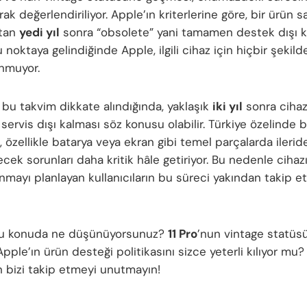
arak değerlendiriliyor. Apple’ın kriterlerine göre, bir ürün s
ktan
yedi yıl
sonra “obsolete” yani tamamen destek dışı k
Bu noktaya gelindiğinde Apple, ilgili cihaz için hiçbir şeki
unmuyor.
 bu takvim dikkate alındığında, yaklaşık
iki yıl
sonra cihaz
ervis dışı kalması söz konusu olabilir. Türkiye özelinde b
özellikle batarya veya ekran gibi temel parçalarda ilerid
cek sorunları daha kritik hâle getiriyor. Bu nedenle cihaz
anmayı planlayan kullanıcıların bu süreci yakından takip
 bu konuda ne düşünüyorsunuz?
11 Pro
’nun vintage statüs
Apple’ın ürün desteği politikasını sizce yeterli kılıyor mu
in bizi takip etmeyi unutmayın!