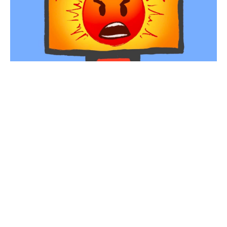
Erişim engeli Instagram ile tekrardan gündeme
geldi. Dijital çağın hızla gelişmesiyle birlikte,
internet hayatımızın vazgeçilmez bir parçası haline
gelmiş, her türlü bilgiye erişimi kolaylaştı. Ancak bu
sınırsız bilgi akışı, devletler için bazı zorluklar ve
tehditler de beraberinde getiriyor. İnternetin
kontrolsüz yapısı, kimi zaman yasadışı faaliyetlerin
yayılmasına, toplum düzeninin bozulmasına veya
ulusal güvenliğin tehlikeye girmesine yol
açabilmektedir.