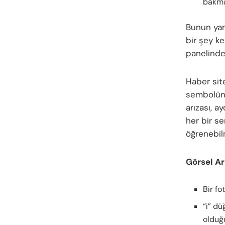
bakma
Bunun yanı
bir şey ke
panelindek
Haber sit
sembolün 
arızası, a
her bir s
öğrenebil
Görsel Ar
Bir fo
“i” dü
olduğu