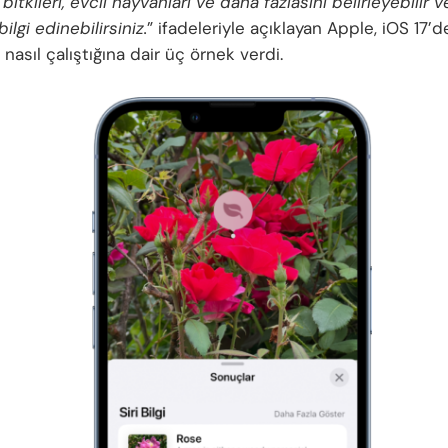
, bitkileri, evcil hayvanları ve daha fazlasını belirleyebilir 
ilgi edinebilirsiniz.
” ifadeleriyle açıklayan Apple, iOS 17’
nasıl çalıştığına dair üç örnek verdi.