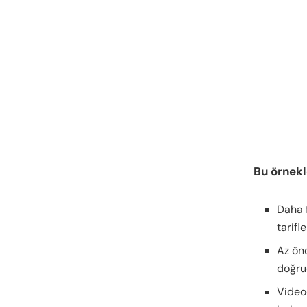
Bu örnekl
Daha f
tarifl
Az önc
doğrud
Video