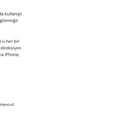
a kullanışlı
n gösterge
’u her bir
 direksiyon
ıca iPhone,
n mevcut