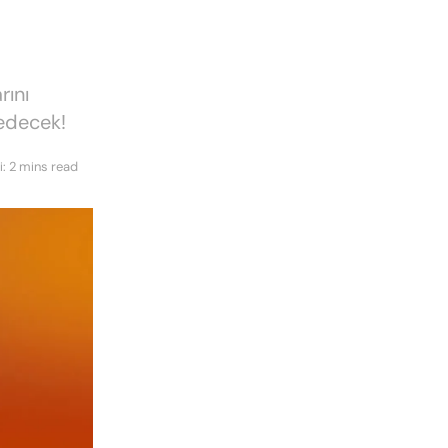
rını
 edecek!
: 2 mins read