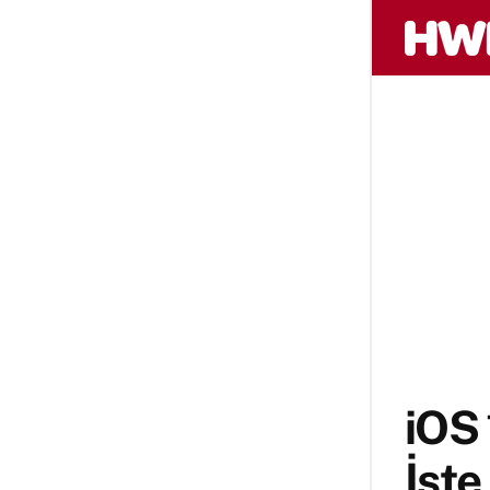
iOS 
İşte