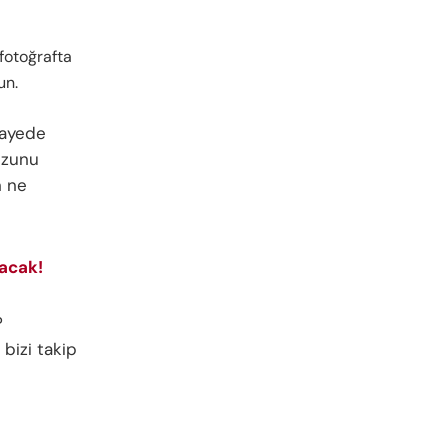
 fotoğrafta
un.
sayede
vuzunu
n ne
lacak!
?
 bizi takip