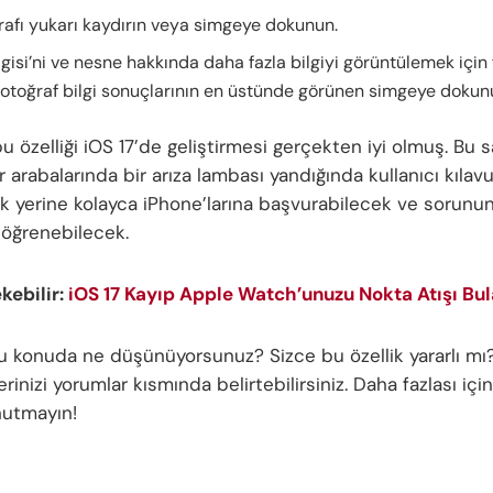
rafı yukarı kaydırın veya simgeye dokunun.
ilgisi’ni ve nesne hakkında daha fazla bilgiyi görüntülemek için
fotoğraf bilgi sonuçlarının en üstünde görünen simgeye dokun
u özelliği iOS 17’de geliştirmesi gerçekten iyi olmuş. Bu 
ar arabalarında bir arıza lambası yandığında kullanıcı kıla
ak yerine kolayca iPhone’larına başvurabilecek ve sorunu
öğrenebilecek.
ekebilir:
iOS 17 Kayıp Apple Watch’unuzu Nokta Atışı Bu
bu konuda ne düşünüyorsunuz? Sizce bu özellik yararlı mı
inizi yorumlar kısmında belirtebilirsiniz. Daha fazlası için
nutmayın!