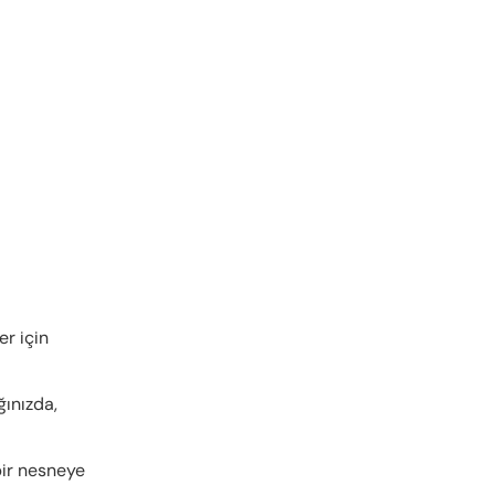
er için
ğınızda,
bir nesneye