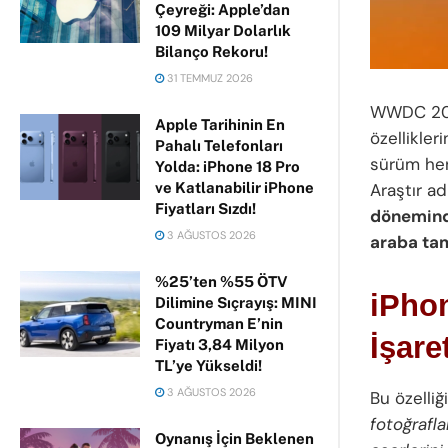
Çeyreği: Apple’dan
109 Milyar Dolarlık
Bilanço Rekoru!
31 TEMMUZ 2026
WWDC 2023
Apple Tarihinin En
özellikler
Pahalı Telefonları
sürüm hen
Yolda: iPhone 18 Pro
ve Katlanabilir iPhone
Araştır ad
Fiyatları Sızdı!
döneminde
3 AĞUSTOS 2026
araba tam
%25’ten %55 ÖTV
iPhon
Dilimine Sıçrayış: MINI
Countryman E’nin
İşare
Fiyatı 3,84 Milyon
TL’ye Yükseldi!
3 AĞUSTOS 2026
Bu özelliğ
fotoğrafla
Oynanış İçin Beklenen