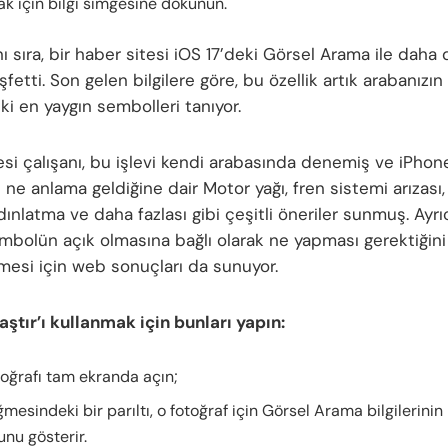
k için bilgi simgesine dokunun.
 sıra, bir haber sitesi iOS 17’deki Görsel Arama ile daha d
şfetti. Son gelen bilgilere göre, bu özellik artık arabanızı
i en yaygın sembolleri tanıyor.
esi çalışanı, bu işlevi kendi arabasında denemiş ve iPhone
ne anlama geldiğine dair Motor yağı, fren sistemi arızası,
ydınlatma ve daha fazlası gibi çeşitli öneriler sunmuş. Ayr
embolün açık olmasına bağlı olarak ne yapması gerektiğini
mesi için web sonuçları da sunuyor.
aştır’ı kullanmak için bunları yapın:
toğrafı tam ekranda açın;
ğmesindeki bir parıltı, o fotoğraf için Görsel Arama bilgilerini
nu gösterir.