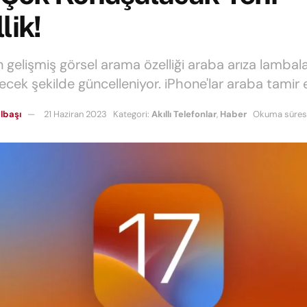
lik!
n gelişmiş görsel arama özelliği araba arıza lambala
lecek şekilde güncelleniyor. iPhone'lar araba tamir
lbaşı
21 Haziran 2023
Kategori:
Akıllı Telefonlar
,
Haber
Okuma süresi