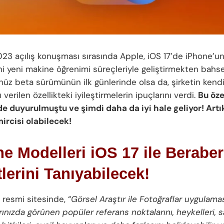
 açılış konuşması sırasında Apple, iOS 17’de iPhone’un a
ini yeni makine öğrenimi süreçleriyle geliştirmekten bahse
üz beta sürümünün ilk günlerinde olsa da, şirketin kendi
ı verilen özellikteki iyileştirmelerin ipuçlarını verdi.
Bu öze
 duyurulmuştu ve şimdi daha da iyi hale geliyor! Artık
ircisi olabilecek!
e Modelleri iOS 17 ile Beraber
tlerini Tanıyabilecek!
i resmi sitesinde, “
Görsel Araştır ile Fotoğraflar uygulama
rınızda görünen popüler referans noktalarını, heykelleri, 