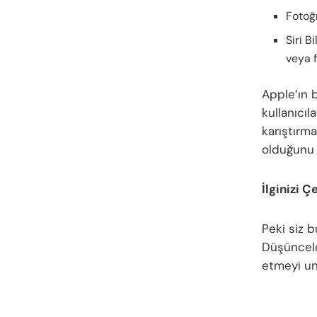
Fotoğ
Siri B
veya 
Apple’ın b
kullanıcıl
karıştırm
olduğunu 
İlginizi Ç
Peki siz 
Düşünceler
etmeyi u