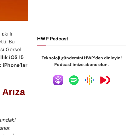
kıllı
HWP Podcast
tti. Bu
si Görsel
llik iOS 15
Teknoloji gündemini HWP’den dinleyin!
Podcast’imize abone olun.
 iPhone’lar
 Arıza
sındaki
sanat