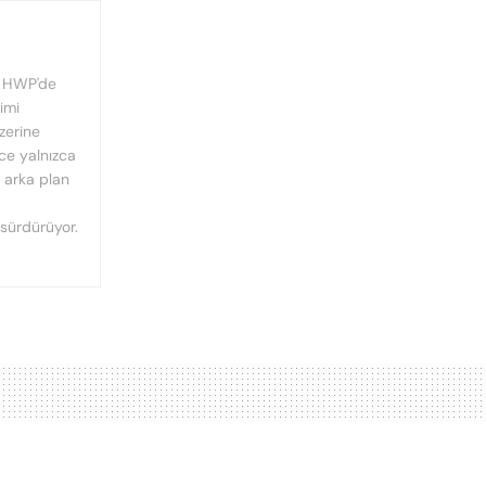
, HWP'de
imi
üzerine
nce yalnızca
n arka plan
 sürdürüyor.