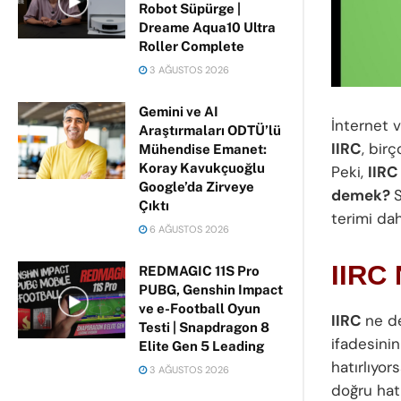
Robot Süpürge |
Dreame Aqua10 Ultra
Roller Complete
3 AĞUSTOS 2026
Gemini ve AI
İnternet 
Araştırmaları ODTÜ’lü
IIRC
, bir
Mühendise Emanet:
Koray Kavukçuoğlu
Peki,
IIRC
Google’da Zirveye
demek?
Çıktı
terimi da
6 AĞUSTOS 2026
IIRC
REDMAGIC 11S Pro
PUBG, Genshin Impact
ve e-Football Oyun
IIRC
ne d
Testi | Snapdragon 8
ifadesinin
Elite Gen 5 Leading
hatırlıyor
3 AĞUSTOS 2026
doğru hatı