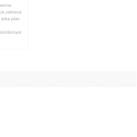
üzerine
nce yalnızca
n arka plan
 sürdürüyor.