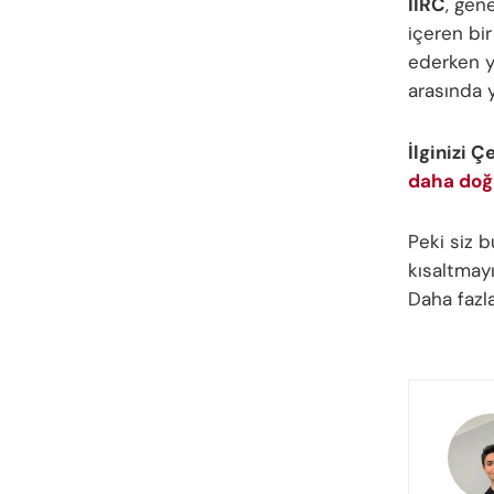
IIRC
, gen
içeren bir
ederken ya
arasında y
İlginizi Ç
daha doğ
Peki siz 
kısaltmayı
Daha fazla