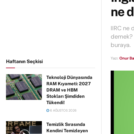
ne 
IIRC ne 
demek? I
buraya.
Yazı:
Onur Ba
Haftanın Seçkisi
Teknoloji Dünyasında
RAM Kıyameti: 2027
DRAM ve HBM
Stokları Şimdiden
Tükendi!
6 AĞUSTOS 2026
Temizlik Sırasında
Kendini Temizleyen