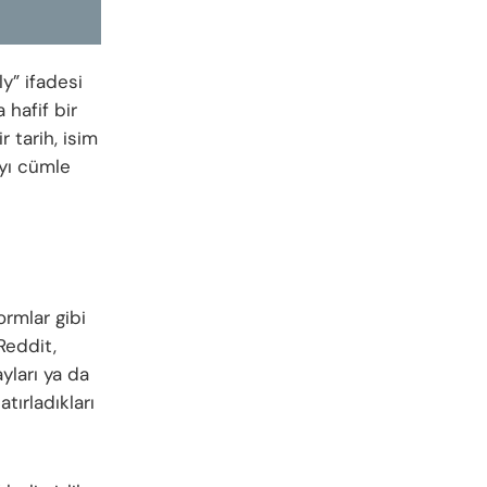
y” ifadesi
 hafif bir
 tarih, isim
ayı cümle
rmlar gibi
Reddit,
yları ya da
tırladıkları