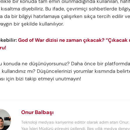
ellikle bir konuda tam emin olunmadığında kullanılan, hafif 
 kısaltma diyebiliriz. Bu ifade, çevrimiçi sohbetlerde bilgiy
 da bir bilgiyi hatırlamaya çalışırken sıkça tercih edilir ve
aygın bir şekilde kullanılıyor.
ekebilir:
God of War dizisi ne zaman çıkacak? “Çıkacak
ru!
bu konuda ne düşünüyorsunuz? Daha önce bir platformd
 kullandınız mı? Düşüncelerinizi yorumlar kısmında belirteb
sı için bizi takip etmeyi unutmayın!
Onur Balbaşı
Teknoloji medyası kariyerine editör olarak adım atan Onur
Yazı İşleri Müdürü görevini üstlendi. Beş yıllık medya deney