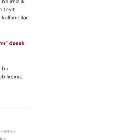
belirsizlik
i teyit
 kullanıcılar
 mı” desek
a bu
ilirsiniz.
, HWP'de
imi