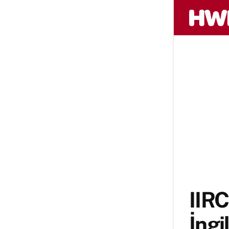
IIR
İngi