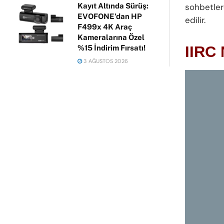
sohbetler
Kayıt Altında Sürüş:
EVOFONE’dan HP
edilir.
F499x 4K Araç
Kameralarına Özel
IIRC 
%15 İndirim Fırsatı!
3 AĞUSTOS 2026