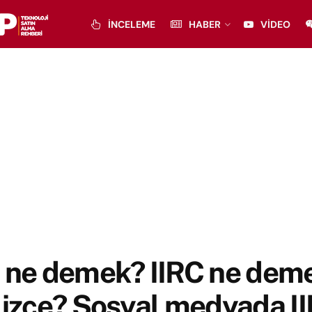
İNCELEME
HABER
VIDEO
C ne demek? IIRC ne dem
lizce? Sosyal medyada I