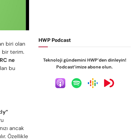
HWP Podcast
n biri olan
 bir terim.
IRC ne
Teknoloji gündemini HWP’den dinleyin!
Podcast’imize abone olun.
ılan bu
tly”
ru
nızı ancak
r. Özellikle