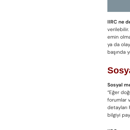
IIRC ne d
verilebili
emin olma 
ya da ola
başında ya
Sosy
Sosyal m
“Eğer doğr
forumlar v
detayları 
bilgiyi pay