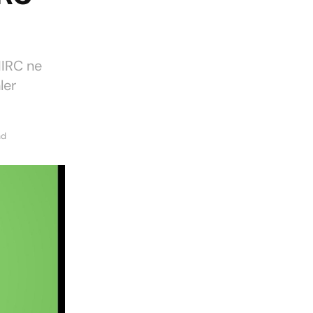
IIRC ne
ler
ad