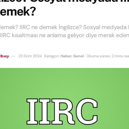
demek?
demek? IIRC ne demek İngilizce? Sosyal medyada 
IRC kısaltması ne anlama geliyor diye merak eden
lbaşı
23 Ekim 2024
Kategori:
Haber
,
Genel
Okuma süresi: 2 mins re