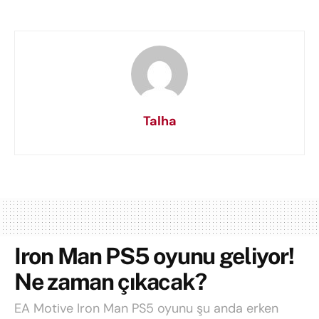
Talha
Iron Man PS5 oyunu geliyor!
Ne zaman çıkacak?
EA Motive Iron Man PS5 oyunu şu anda erken