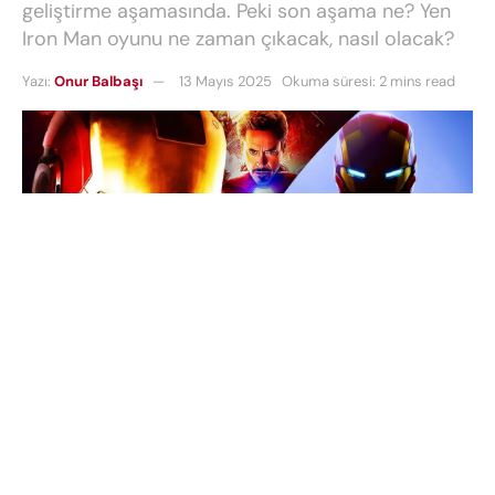
geliştirme aşamasında. Peki son aşama ne? Yen
Iron Man oyunu ne zaman çıkacak, nasıl olacak?
Yazı:
Onur Balbaşı
13 Mayıs 2025
Okuma süresi: 2 mins read
Iron Man PS5
projesi, Marvel evreninin en sevilen
karakterlerinden birini tek kişilik bir aksiyon
oyununa taşıyor.
Iron Man PS5 oyunu
, ilk kez 2022
yılında duyuruldu ve EA Motive tarafından
geliştiriliyor.
Iron Man oyunu
şu anda erken