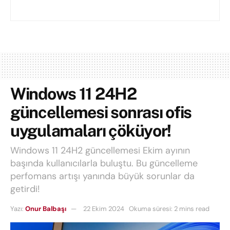
Windows 11 24H2
güncellemesi sonrası ofis
uygulamaları çöküyor!
Windows 11 24H2 güncellemesi Ekim ayının
başında kullanıcılarla buluştu. Bu güncelleme
perfomans artışı yanında büyük sorunlar da
getirdi!
Yazı:
Onur Balbaşı
22 Ekim 2024
Okuma süresi: 2 mins read