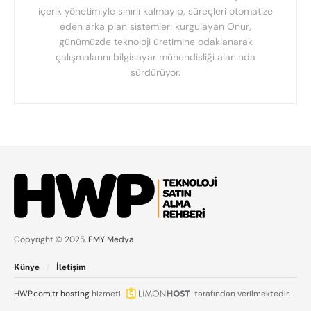
içerik yönetimiyle sınırlı kalmayıp, süreçleri otomatize
eden arka plan sistemleri kurgulayan Onur,
günümüzde teknoloji üretimine odaklanarak
çalışmalarını bilgisayar mühendisliği alanında
sürdürüyor.
Copyright © 2025,
EMY Medya
Künye
İletişim
HWP.com.tr
hosting
hizmeti
tarafından verilmektedir.