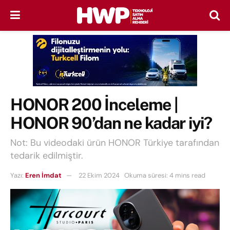
HONOR 200 İnceleme |
HONOR 90’dan ne kadar iyi?
Not: Bu videodaki ürün HONOR Türkiye tarafından
tedarik edilmiştir.
Yazı:
Eren İmdat
22 Ekim 2024
Okuma süresi: 4 mins read