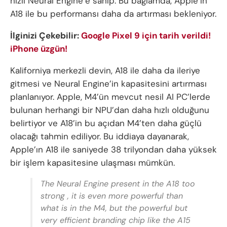
hızlı Neural Engine’e sahip. Bu bağlamda, Apple’ın
A18 ile bu performansı daha da artırması bekleniyor.
İlginizi Çekebilir:
Google Pixel 9 için tarih verildi!
iPhone üzgün!
Kaliforniya merkezli devin, A18 ile daha da ileriye
gitmesi ve Neural Engine’in kapasitesini artırması
planlanıyor. Apple, M4’ün mevcut nesil AI PC’lerde
bulunan herhangi bir NPU’dan daha hızlı olduğunu
belirtiyor ve A18’in bu açıdan M4’ten daha güçlü
olacağı tahmin ediliyor. Bu iddiaya dayanarak,
Apple’ın A18 ile saniyede 38 trilyondan daha yüksek
bir işlem kapasitesine ulaşması mümkün.
The Neural Engine present in the A18 too
strong , it is even more powerful than
what is in the M4, but the powerful but
very efficient branding chip like the A15