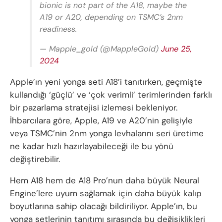
bionic is not part of the A18, maybe the
A19 or A20, depending on TSMC’s 2nm
readiness.
— Mapple_gold (@MappleGold)
June 25,
2024
Apple’ın yeni yonga seti A18’i tanıtırken, geçmişte
kullandığı ‘güçlü’ ve ‘çok verimli’ terimlerinden farklı
bir pazarlama stratejisi izlemesi bekleniyor.
İhbarcılara göre, Apple, A19 ve A20’nin gelişiyle
veya TSMC’nin 2nm yonga levhalarını seri üretime
ne kadar hızlı hazırlayabileceği ile bu yönü
değiştirebilir.
Hem A18 hem de A18 Pro’nun daha büyük Neural
Engine’lere uyum sağlamak için daha büyük kalıp
boyutlarına sahip olacağı bildiriliyor. Apple’ın, bu
yonga setlerinin tanıtımı sırasında bu değişiklikleri