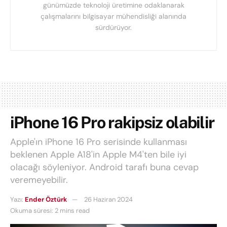
günümüzde teknoloji üretimine odaklanarak
çalışmalarını bilgisayar mühendisliği alanında
sürdürüyor.
iPhone 16 Pro rakipsiz olabilir
Apple'ın iPhone 16 Pro serisinde kullanması
beklenen Apple A18'in Apple M4'ten bile iyi
olacağı söyleniyor. Android tarafı buna cevap
veremeyebilir.
Yazı:
Ender Öztürk
26 Haziran 2024
Okuma süresi: 2 mins read