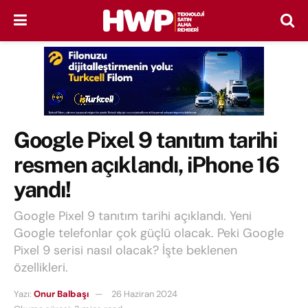
Google Pixel 9 tanıtım tarihi
resmen açıklandı, iPhone 16
yandı!
Google Pixel 9 tanıtım tarihi açıklandı. Yeni
Google telefonlar çok güçlü olacak. Peki Google
Pixel 9 serisi nasıl olacak? İşte beklenen
özellikleri.
Yazı:
Onur Balbaşı
26 Haziran 2024