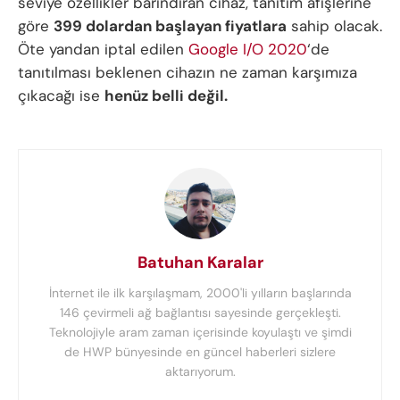
seviye özellikler barındıran cihaz, tanıtım afişlerine
göre
399 dolardan başlayan fiyatlara
sahip olacak.
Öte yandan iptal edilen
Google I/O 2020
‘de
tanıtılması beklenen cihazın ne zaman karşımıza
çıkacağı ise
henüz belli değil.
Batuhan Karalar
İnternet ile ilk karşılaşmam, 2000'li yılların başlarında
146 çevirmeli ağ bağlantısı sayesinde gerçekleşti.
Teknolojiyle aram zaman içerisinde koyulaştı ve şimdi
de HWP bünyesinde en güncel haberleri sizlere
aktarıyorum.