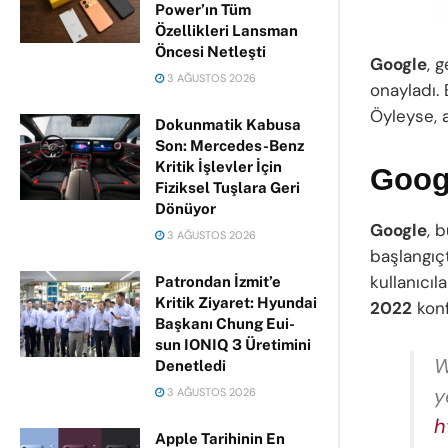
Power’ın Tüm
Özellikleri Lansman
Öncesi Netleşti
Google
, g
3 AĞUSTOS 2026
onayladı. 
Öyleyse, a
Dokunmatik Kabusa
Son: Mercedes-Benz
Kritik İşlevler İçin
Googl
Fiziksel Tuşlara Geri
Dönüyor
Google
, b
3 AĞUSTOS 2026
başlangıç
kullanıcı
Patrondan İzmit’e
Kritik Ziyaret: Hyundai
2022
konf
Başkanı Chung Eui-
sun IONIQ 3 Üretimini
W
Denetledi
y
3 AĞUSTOS 2026
h
Apple Tarihinin En