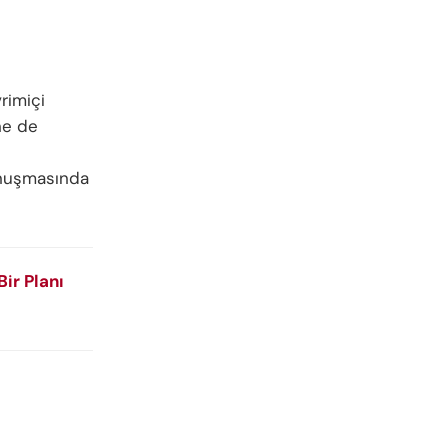
vrimiçi
ine de
konuşmasında
Bir Planı