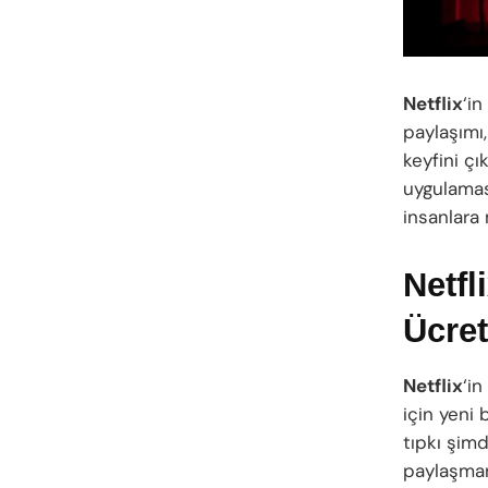
Netflix
‘in
paylaşımı
keyfini çı
uygulamas
insanlara m
Netfl
Ücret
Netflix
‘in
için yeni 
tıpkı şimd
paylaşman