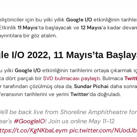
eliştiriciler için bu yılki yıllık
Google I/O
etkinliğinin tarihle
Etkinlik
11 Mayıs
‘ta başlayacak ve
12 Mayıs
‘a kadar deva
yrıntılara bir göz atalım.
e I/O 2022, 11 Mayıs’ta Başla
u yılki
Google I/O
etkinliğinin tarihlerini ortaya çıkarmak i
ta dört parçalı bir
SVD bulmacası paylaştı
. Bulmaca
Twit
lar tarafından çözülmüş olsa da,
Sundar Pichai
daha sonr
eransının tarihlerini ve yerini
Twitter
‘da doğruladı.
e'll be back live from Shoreline Amphitheatre for
ear's
#GoogleIO
! Join us online May 11-12
ttps://t.co/KgNKbaLeym
pic.twitter.com/NUodJ