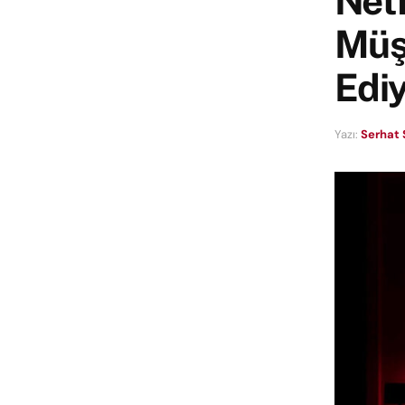
Netf
Müşt
Ediy
Yazı:
Serhat 