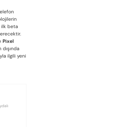
telefon
ojilerin
ilk beta
içerecektir.
te
Pixel
ın dışında
a ilgili yeni
ydalı