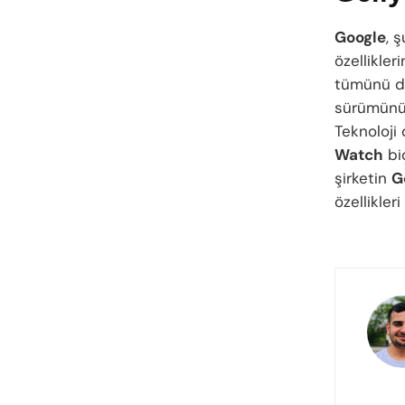
Google
, 
özellikle
tümünü du
sürümünü
Teknoloji 
Watch
biç
şirketin
G
özellikle