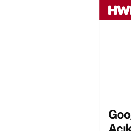
Goog
Açık