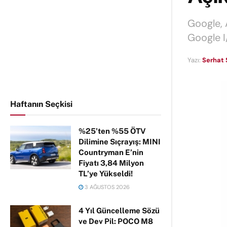
Google, 
Google I/
Yazı:
Serhat 
Haftanın Seçkisi
%25’ten %55 ÖTV
Dilimine Sıçrayış: MINI
Countryman E’nin
Fiyatı 3,84 Milyon
TL’ye Yükseldi!
3 AĞUSTOS 2026
4 Yıl Güncelleme Sözü
ve Dev Pil: POCO M8