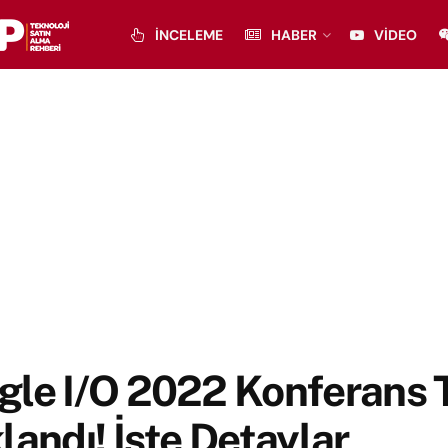
İNCELEME
HABER
VIDEO
le I/O 2022 Konferans T
landı! İşte Detaylar