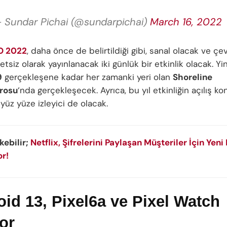
 Sundar Pichai (@sundarpichai)
March 16, 2022
/O 2022
, daha önce de belirtildiği gibi, sanal olacak ve çe
etsiz olarak yayınlanacak iki günlük bir etkinlik olacak. Y
9
gerçekleşene kadar her zamanki yeri olan
Shoreline
trosu
‘nda gerçekleşecek. Ayrıca, bu yıl etkinliğin açılış 
yüz yüze izleyici de olacak.
ekebilir;
Netflix, Şifrelerini Paylaşan Müşteriler İçin Yeni 
or!
id 13, Pixel6a ve Pixel Watch
or