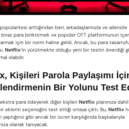
 popülaritesi arttığından beri, arkadaşlarınızla ve ailenizle 
, biraz para biriktirmek ve popüler OTT platformunun içer
karmak için bir norm haline geldi. Ancak, bu para tasarruf
ı,
Netflix
‘in yürütmekte olduğu yeni bir testin önerdiği gi
al olabilir.
ix, Kişileri Parola Paylaşımı İçi
lendirmenin Bir Yolunu Test E
 ekstra para ödeyerek diğer kişileri
Netflix
planınıza dahi
bir eklenti seçeneğini test ettiği ortaya çıktı. Bu,
Netflix
he
i yaptığınız gibi ancak bir ücret karşılığında başkalarıyla
ıza olanak tanıyacak.