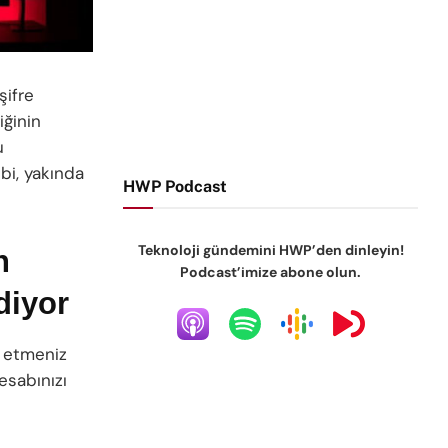
şifre
iğinin
u
bi, yakında
HWP Podcast
Teknoloji gündemini HWP’den dinleyin!
n
Podcast’imize abone olun.
diyor
l etmeniz
sabınızı