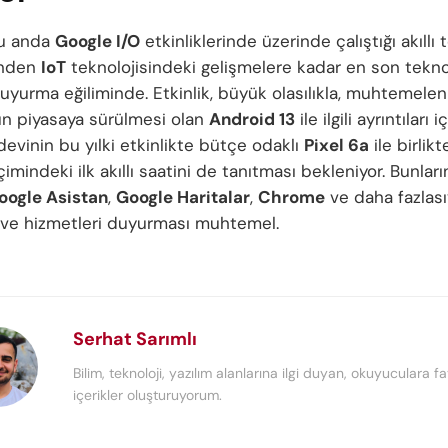
şu anda
Google I/O
etkinliklerinde üzerinde çalıştığı akıllı 
rinden
IoT
teknolojisindeki gelişmelere kadar en son teknol
yurma eğiliminde. Etkinlik, büyük olasılıkla, muhtemelen 
n piyasaya sürülmesi olan
Android 13
ile ilgili ayrıntıları 
devinin bu yılki etkinlikte bütçe odaklı
Pixel 6a
ile birlik
imindeki ilk akıllı saatini de tanıtması bekleniyor. Bunlar
oogle Asistan
,
Google Haritalar
,
Chrome
ve daha fazlasıyl
ri ve hizmetleri duyurması muhtemel.
Serhat Sarımlı
Bilim, teknoloji, yazılım alanlarına ilgi duyan, okuyuculara fa
içerikler oluşturuyorum.