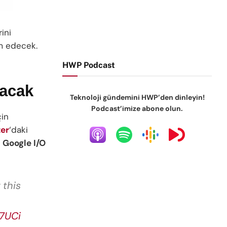
rini
m edecek.
HWP Podcast
yacak
Teknoloji gündemini HWP’den dinleyin!
Podcast’imize abone olun.
çin
ter
‘daki
a
Google I/O
 this
b7UCi