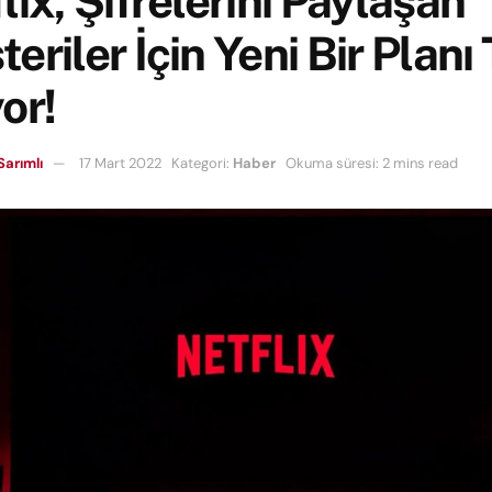
lix, Şifrelerini Paylaşan
eriler İçin Yeni Bir Planı
or!
Sarımlı
17 Mart 2022
Kategori:
Haber
Okuma süresi: 2 mins read