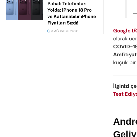
Pahalı Telefonları
Yolda: iPhone 18 Pro
—
ve Katlanabilir iPhone
Fiyatları Sızdı!
Google I
3 AĞUSTOS 2026
olarak ücr
COVID-1
Amfitiya
küçük bir 
İlginizi ç
Test Ediy
Andro
Geliy