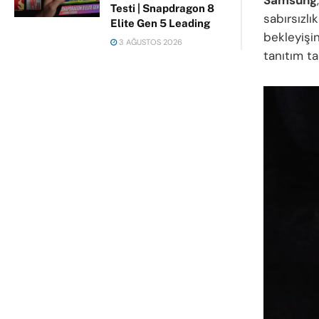
Testi | Snapdragon 8
sabırsızlı
Elite Gen 5 Leading
bekleyişi
3 AĞUSTOS 2026
tanıtım ta