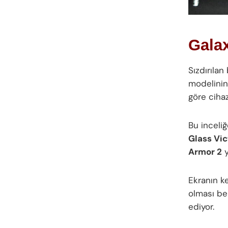
Gala
Sızdırılan
modelinin
göre ciha
Bu inceli
Glass Vic
Armor 2
y
Ekranın k
olması bek
ediyor.