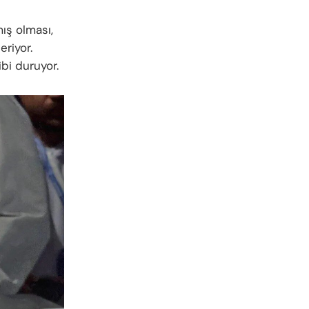
ış olması,
riyor.
ibi duruyor.