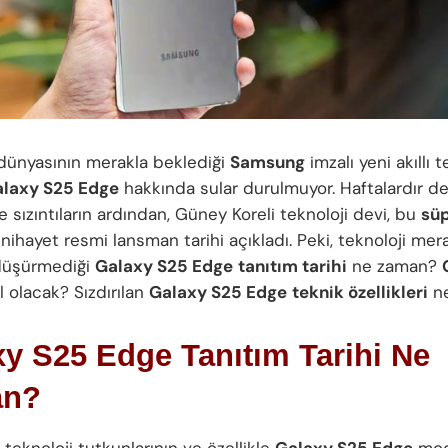
 dünyasının merakla beklediği
Samsung
imzalı yeni akıllı 
laxy S25 Edge
hakkında sular durulmuyor. Haftalardır 
e sızıntıların ardından, Güney Koreli teknoloji devi, bu
süp
 nihayet resmi lansman tarihi açıkladı. Peki, teknoloji mera
düşürmediği
Galaxy S25 Edge
tanıtım tarihi
ne zaman?
l olacak? Sızdırılan
Galaxy S25 Edge
teknik özellikleri
ne
y S25 Edge Tanıtım Tarihi Ne
an?
, teknoloji tutkunlarının ve özellikle
Galaxy S25 Edge
mod