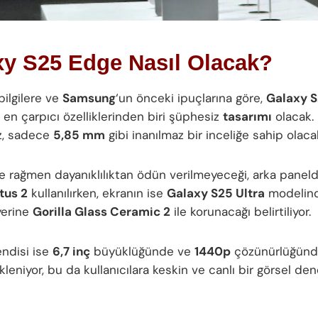
xy S25 Edge Nasıl Olacak?
 bilgilere ve
Samsung
‘un önceki ipuçlarına göre,
Galaxy 
 en çarpıcı özelliklerinden biri şüphesiz
tasarımı
olacak. 
z, sadece
5,85 mm
gibi inanılmaz bir inceliğe sahip olaca
ğe rağmen dayanıklılıktan ödün verilmeyeceği, arka panel
tus 2
kullanılırken, ekranın ise
Galaxy S25 Ultra
modelin
erine
Gorilla Glass Ceramic 2
ile korunacağı belirtiliyor.
endisi ise
6,7 inç
büyüklüğünde ve
1440p
çözünürlüğünde
leniyor, bu da kullanıcılara keskin ve canlı bir görsel de