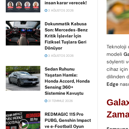
insan karar verecek!
3 AĞUSTOS 2026
Dokunmatik Kabusa
Son: Mercedes-Benz
Kritik İşlevler İçin
Fiziksel Tuşlara Geri
Teknoloji
Dönüyor
modeli
Ga
3 AĞUSTOS 2026
söylenti v
cihaz için
Sedan Ruhunu
Yaşatan Hamle:
dilinden 
Honda Accord, Honda
Edge
nası
Sensing 360+
Sistemine Kavuştu
Galax
31 TEMMUZ 2026
Zam
REDMAGIC 11S Pro
PUBG, Genshin Impact
ve e-Football Oyun
Samsung