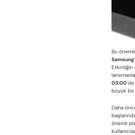
Bu önemli
Samsung
Etkinliğin
lansmanlar
03:00
’de
büyük bir i
Daha ön
başlarında
önemli pl
kullanıcıl