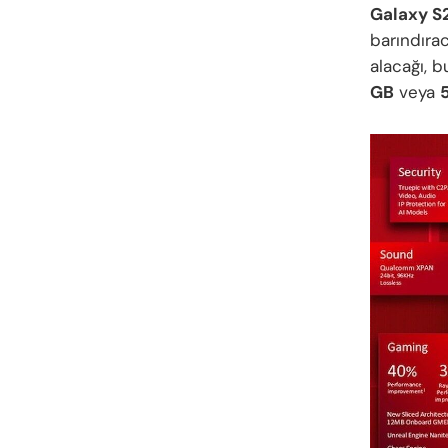
Galaxy S
barındıra
alacağı, 
GB
veya