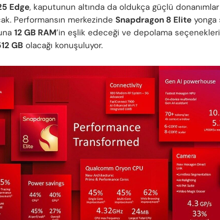
25 Edge
, kaputunun altında da oldukça güçlü donanımlar
cak. Performansın merkezinde
Snapdragon 8 Elite
yonga s
buna
12 GB RAM
’in eşlik edeceği ve depolama seçenekler
512 GB
olacağı konuşuluyor.