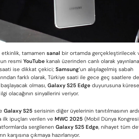
 etkinlik, tamamen
sanal
bir ortamda gerçekleştirilecek 
’un resmi
YouTube
kanalı üzerinden canlı olarak yayınlan
 saati ise dikkat çekici;
Samsung
’un alışılagelmiş sabah
ından farklı olarak, Türkiye saati ile gece geç saatlere d
 başlayacak olması,
Galaxy S25 Edge
duyurusuna kürese
lgi olacağının sinyallerini veriyor.
ce
Galaxy S25
serisinin diğer üyelerinin tanıtılmasının ard
 ilk ipuçları verilen ve
MWC 2025
(Mobil Dünya Kongresi)
atformlarda sergilenen
Galaxy S25 Edge
, nihayet tüm det
arın karşısına çıkmaya hazırlanıyor.