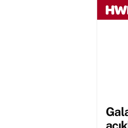
Gala
açık