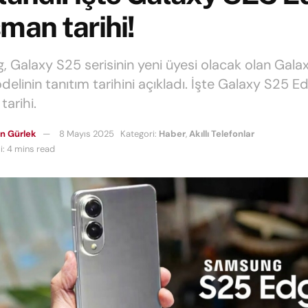
man tarihi!
 Galaxy S25 serisinin yeni üyesi olacak olan Gala
elinin tanıtım tarihini açıkladı. İşte Galaxy S25 E
tarihi.
n Gürlek
8 Mayıs 2025
Kategori:
Haber
,
Akıllı Telefonlar
: 4 mins read