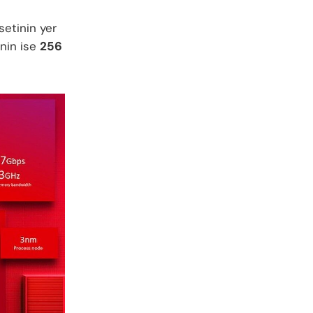
etinin yer
inin ise
256