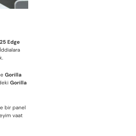
S25 Edge
İddialara
k.
de
Gorilla
deki
Gorilla
 bir panel
neyim vaat