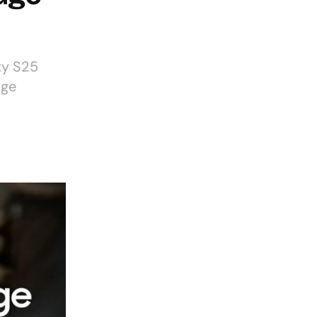
xy S25
dge