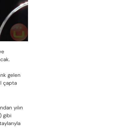
ve
acak.
enk gelen
l çapta
ından yılın
 gibi
aylarıyla