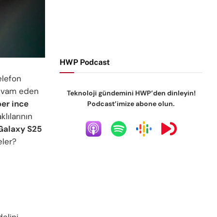
HWP Podcast
telefon
devam eden
Teknoloji gündemini HWP’den dinleyin!
er ince
Podcast’imize abone olun.
klılarının
Galaxy S25
ler?
elini