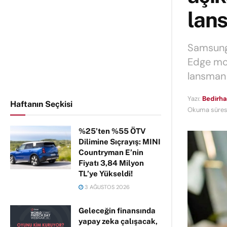
lans
Samsung,
Edge mod
lansman 
Yazı:
Bedirha
Haftanın Seçkisi
Okuma süresi
%25’ten %55 ÖTV
Dilimine Sıçrayış: MINI
Countryman E’nin
Fiyatı 3,84 Milyon
TL’ye Yükseldi!
3 AĞUSTOS 2026
Geleceğin finansında
yapay zeka çalışacak,