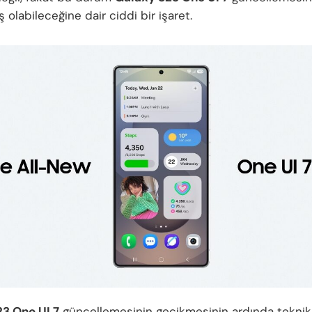
 olabileceğine dair ciddi bir işaret.
3 One UI 7
güncellemesinin gecikmesinin ardında teknik 