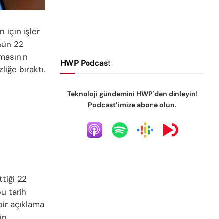
ı için işler
nün 22
rmasının
HWP Podcast
liğe bıraktı.
Teknoloji gündemini HWP’den dinleyin!
Podcast’imize abone olun.
ttiği 22
bu tarih
ir açıklama
in