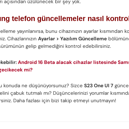
arı açısından üzülünecek bir şey yok.
g telefon güncellemeler nasıl kontrol
elleme yayınlanırsa, bunu cihazınızın ayarlar kısmından ko
niz. Cihazlarınızın
Ayarlar > Yazılım Güncelleme
bölümüne
sürümünün gelip gelmediğini kontrol edebilirsiniz.
ekebilir:
Android 16 Beta alacak cihazlar listesinde Sam
 gecikecek mi?
bu konuda ne düşünüyorsunuz? Sizce
S23 One UI 7
güncel
lini çabuk tutmalı mı? Düşüncelerinizi yorumlar kısmınd
irsiniz. Daha fazlası için bizi takip etmeyi unutmayın!