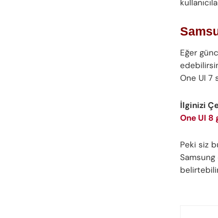
kullanıcıl
Samsun
Eğer günc
edebilirsi
One UI 7 
İlginizi Ç
One UI 8
Peki siz 
Samsung e
belirtebil