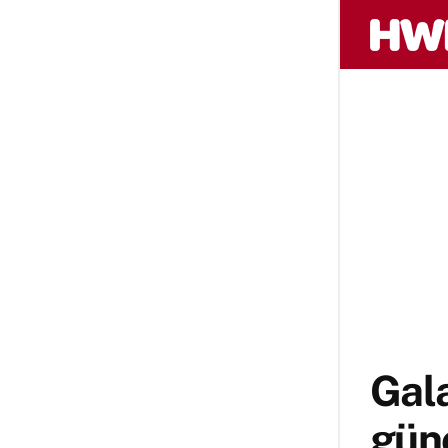
Gal
günc