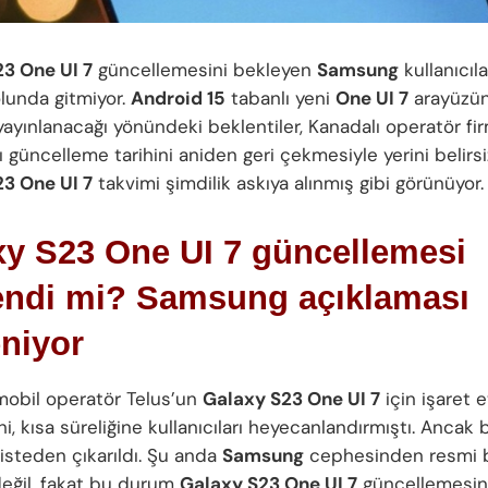
3 One UI 7
güncellemesini bekleyen
Samsung
kullanıcılar
lunda gitmiyor.
Android 15
tabanlı yeni
One UI 7
arayüzü
yayınlanacağı yönündeki beklentiler, Kanadalı operatör fi
ı güncelleme tarihini aniden geri çekmesiyle yerini belirsiz
3 One UI 7
takvimi şimdilik askıya alınmış gibi görünüyor.
xy S23 One UI 7 güncellemesi
lendi mi? Samsung açıklaması
niyor
mobil operatör Telus’un
Galaxy S23 One UI 7
için işaret e
hi, kısa süreliğine kullanıcıları heyecanlandırmıştı. Ancak 
listeden çıkarıldı. Şu anda
Samsung
cephesinden resmi b
değil, fakat bu durum
Galaxy S23 One UI 7
güncellemesin