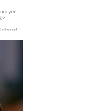
rünüyor.
k?
2 mins read