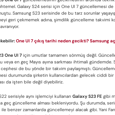
htemel. Galaxy S24 serisi için One UI 7 güncellemesi de
uştu. Samsung S23 serisinde de bu tarz sorunlar yaşayı
eyi geri çekmemek adına, şimdilik güncelleme takvimi 
avranıyor.
ekebilir:
One UI 7 çıkış tarihi neden gecikti? Samsung aç
3 One UI 7
için umutlar tamamen sönmüş değil. Güncel
u veya en geç Mayıs ayına sarkması ihtimali gündemde.
 cephesi de bu yönde bir takvim paylaşmıştı. Güncelle
esi durumunda şirketin kullanıcılardan gelecek ciddi bir
sı da işten bile değil diyebiliriz.
 S22 serisiyle aynı işlemciyi kullanan
Galaxy S23 FE
gibi m
a geç güncelleme alması bekleniyordu. Şu durumda, serin
 ile benzer zamanlarda güncellemeyi alacak gibi. Yani Fan