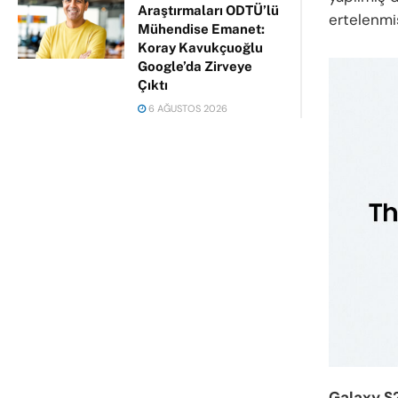
Araştırmaları ODTÜ’lü
ertelenmiş
Mühendise Emanet:
Koray Kavukçuoğlu
Google’da Zirveye
Çıktı
6 AĞUSTOS 2026
Galaxy S2