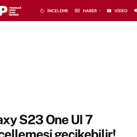
İNCELEME
HABER
VIDEO
axy S23 One UI 7
ellemesi gecikebilir!