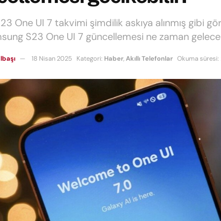
23 One UI 7 takvimi şimdilik askıya alınmış gibi gö
sung S23 One UI 7 güncellemesi ne zaman gelece
lbaşı
18 Nisan 2025
Kategori:
Haber
,
Akıllı Telefonlar
Okuma süresi: 