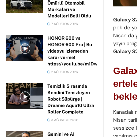
Ömürlü Otomobil
Markaları ve
Modelleri Belli Oldu
Galaxy S2
7 AĞUSTOS 2026
pek de yo
Nisan’da 
HONOR 600 vs
yayınladığ
HONOR 600 Pro | Bu
Galaxy S2
videoyu izlemeden
karar verme!
https://youtu.be/m1DwhP3lPCM
Gala
2 AĞUSTOS 2026
erte
Temizlik Sırasında
Kendini Temizleyen
bekle
Robot Süpürge |
Dreame Aqua10 Ultra
Kanadalı 
Roller Complete
Nisan tari
3 AĞUSTOS 2026
sessizce 
Gemini ve AI
yapılmış 