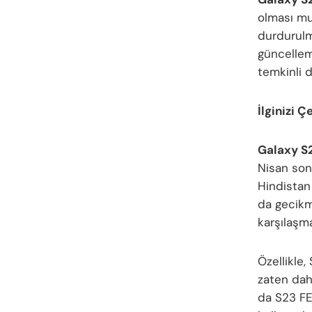
olması mu
durdurulm
güncellem
temkinli d
İlginizi Ç
Galaxy S2
Nisan son
Hindistan
da gecikm
karşılaşma
Özellikle,
zaten dah
da S23 FE