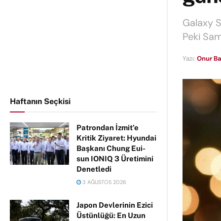
Galaxy S
Peki Sam
Yazı:
Onur Ba
Haftanın Seçkisi
Patrondan İzmit’e
Kritik Ziyaret: Hyundai
Başkanı Chung Eui-
sun IONIQ 3 Üretimini
Denetledi
3 AĞUSTOS 2026
Japon Devlerinin Ezici
Üstünlüğü: En Uzun