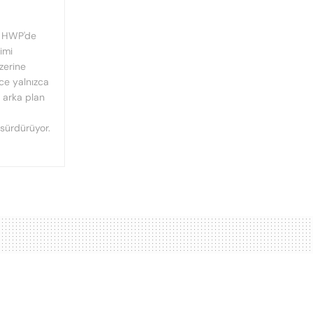
, HWP'de
imi
üzerine
nce yalnızca
n arka plan
 sürdürüyor.