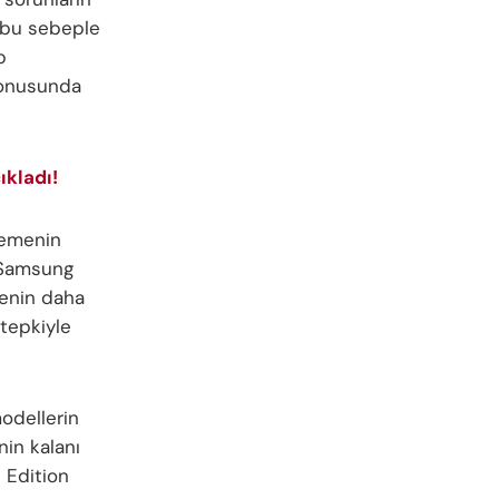
 bu sebeple
p
konusunda
ıkladı!
lemenin
 Samsung
menin daha
 tepkiyle
odellerin
in kalanı
 Edition