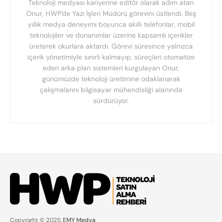
Teknoloji medyası kariyerine editör olarak adım atan
Onur, HWP'de Yazı İşleri Müdürü görevini üstlendi. Beş
yıllık medya deneyimi boyunca akıllı telefonlar, mobil
teknolojiler ve donanımlar üzerine kapsamlı içerikler
üreterek okurlara aktardı. Görevi süresince yalnızca
içerik yönetimiyle sınırlı kalmayıp, süreçleri otomatize
eden arka plan sistemleri kurgulayan Onur,
günümüzde teknoloji üretimine odaklanarak
çalışmalarını bilgisayar mühendisliği alanında
sürdürüyor.
Copyright © 2025,
EMY Medya