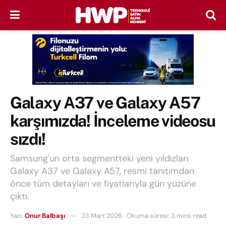
Galaxy A37 ve Galaxy A57
karşımızda! İnceleme videosu
sızdı!
Samsung'un orta segmentteki yeni yıldızları
Galaxy A37 ve Galaxy A57, resmi tanıtımdan
önce tüm detayları ve fiyatlarıyla gün yüzüne
çıktı.
Yazı:
Onur Balbaşı
23 Mart 2026
Okuma süresi: 3 mins read