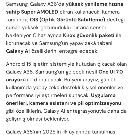
Samsung, Galaxy A36’da
yüksek yenileme hızına
sahip Super AMOLED
ekran kullanacak. Kamera
tarafında,
OIS (Optik Görüntü Sabitleme)
desteği
sunan yüksek çözünürlüklü bir ana sensör
bekleniyor. Cihaz ayrıca
Knox güvenlik paketi
ile
korunacak ve Samsung’un yapay zekâ tabanlı
Galaxy AI
özelliklerini entegre edecek.
Android 15 işletim sistemiyle kutudan çıkacak olan
Galaxy A36, Samsung’un gelecek nesil
One UI 7.0
arayüzü
ile donatılacak. Bu yeni arayüz, günlük
kullanımda yapay zekâ destekli kişisel öneriler ve
performans iyileştirmeleri sunacak.
Uygulama
önerileri, kamera asistanı ve pil optimizasyonu
gibi özelliklerin, Galaxy AI entegrasyonuyla daha da
gelişmiş olması bekleniyor.
Galaxy A36’nın 2025’in ilk aylarında tanıtılması