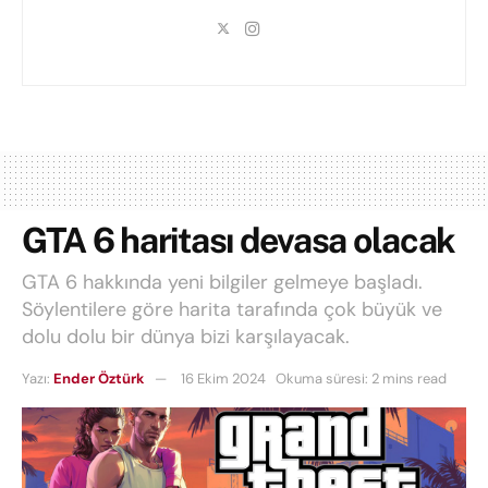
GTA 6 haritası devasa olacak
GTA 6 hakkında yeni bilgiler gelmeye başladı.
Söylentilere göre harita tarafında çok büyük ve
dolu dolu bir dünya bizi karşılayacak.
Yazı:
Ender Öztürk
16 Ekim 2024
Okuma süresi: 2 mins read