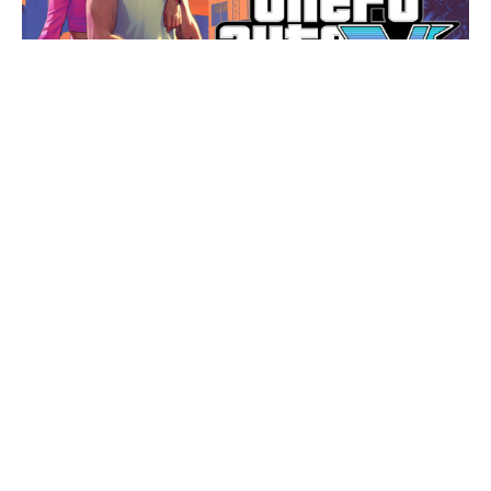
GTA 6
GTA
hayranlarını heyecanlandıran bir gelişme var.
GTA VI – Vice City & Leonida State Mapping
Project’in en son güncellemesi, GTA 6 için
öncekinden çok daha büyük bir harita olabileceğini
gösteriyor.
Bilmeyenleriniz için GTA VI – Vice City & Leonida
State Mapping Project, Rockstar Games’in henüz
duyurmadığı GTA 6’nın haritasını oluşturmayı
hedefleyen bir topluluk projesidir. Bu proje, mevcut
bilgileri ve Rage Engine birimlerini kullanarak, Vice