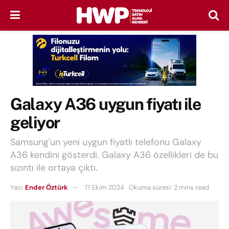
Galaxy A36 uygun fiyatı ile
geliyor
Samsung'un yeni uygun fiyatlı telefonu Galaxy
A36 kendini gösterdi. Galaxy A36 özellikleri de bu
sızıntı ile ortaya çıktı.
Yazı:
Ender Öztürk
17 Ekim 2024
Okuma süresi: 2 mins read