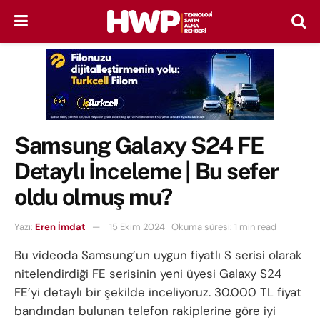
Samsung Galaxy S24 FE
Detaylı İnceleme | Bu sefer
oldu olmuş mu?
Yazı:
Eren İmdat
15 Ekim 2024
Okuma süresi: 1 min read
Bu videoda Samsung’un uygun fiyatlı S serisi olarak
nitelendirdiği FE serisinin yeni üyesi Galaxy S24
FE’yi detaylı bir şekilde inceliyoruz. 30.000 TL fiyat
bandından bulunan telefon rakiplerine göre iyi