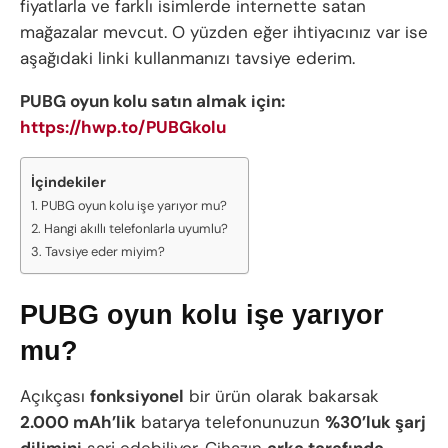
fiyatlarla ve farklı isimlerde internette satan
mağazalar mevcut. O yüzden eğer ihtiyacınız var ise
aşağıdaki linki kullanmanızı tavsiye ederim.
PUBG oyun kolu satın almak için:
https://hwp.to/PUBGkolu
İçindekiler
PUBG oyun kolu işe yarıyor mu?
Hangi akıllı telefonlarla uyumlu?
Tavsiye eder miyim?
PUBG oyun kolu işe yarıyor
mu?
Açıkçası
fonksiyonel
bir ürün olarak bakarsak
2.000 mAh’lik
batarya telefonunuzun
%30’luk şarj
dilimini
şarj edebiliyor. Cihazın
arka tarafında