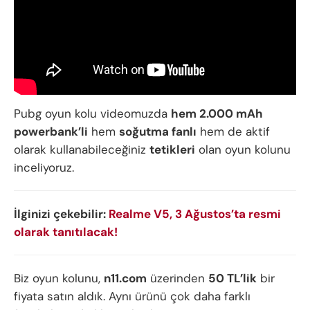
Pubg oyun kolu videomuzda
hem 2.000 mAh
powerbank’li
hem
soğutma fanlı
hem de aktif
olarak kullanabileceğiniz
tetikleri
olan oyun kolunu
inceliyoruz.
İlginizi çekebilir:
Realme V5, 3 Ağustos’ta resmi
olarak tanıtılacak!
Biz oyun kolunu,
n11.com
üzerinden
50 TL’lik
bir
fiyata satın aldık. Aynı ürünü çok daha farklı