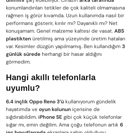
konumlandırılan tetikler de çok kaliteli olmamasına
rağmen iş görür kıvamda. Uzun kullanımda nasıl bir
performans gösterir, kırılır mı? Dayanıklı mı? Net
konuşamam. Genel malzeme kaltesi de vasat.
ABS
plastikten
üretilmiş ama yüzeyinde üretim hataları
var. Kesimler düzgün yapılmamış. Ben kullandığım
3
günlük sürede
herhangi bir hasar aldığını
görmedim.
Hangi akıllı telefonlarla
uyumlu?
6.4 inçlik Oppo Reno 3’ü
kullanıyorum gündelik
hayatımda ve
oyun kolunun
içerisine de
sığdırabildim.
iPhone SE
gibi çok küçük telefonlar
sığar mı, emin değilim. Ama çoğu telefonun artık
6
inç boyutlarında
ekranlara sahip olduğunu