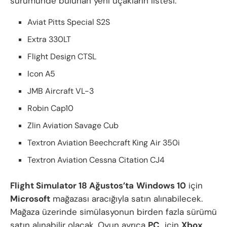
sürümünde bulunan yeni uçakların listesi:
Aviat Pitts Special S2S
Extra 330LT
Flight Design CTSL
Icon A5
JMB Aircraft VL-3
Robin Cap10
Zlin Aviation Savage Cub
Textron Aviation Beechcraft King Air 350i
Textron Aviation Cessna Citation CJ4
Flight Simulator 18 Ağustos’ta
Windows 10
için
Microsoft
mağazası aracığıyla satın alınabilecek.
Mağaza üzerinde simülasyonun birden fazla sürümü
satın alınabilir olacak. Oyun ayrıca
PC
için
Xbox