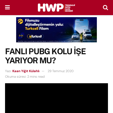
FANLI PUBG KOLU İŞE
YARIYOR MU?
Yazı:
Kaan Yiğit Külahlı
29 Temmuz 2020
Okuma süresi: 2 mins read