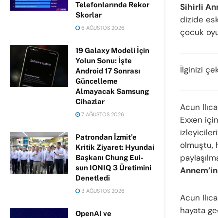
Telefonlarında Rekor
Sihirli A
Skorlar
dizide es
6 AĞUSTOS 2026
çocuk oyu
19 Galaxy Modeli İçin
Yolun Sonu: İşte
İlginizi çe
Android 17 Sonrası
Güncelleme
Almayacak Samsung
Cihazlar
Acun Ilıca
7 AĞUSTOS 2026
Exxen için
izleyicile
Patrondan İzmit’e
olmuştu, h
Kritik Ziyaret: Hyundai
paylaşılm
Başkanı Chung Eui-
sun IONIQ 3 Üretimini
Annem’in
Denetledi
3 AĞUSTOS 2026
Acun Ilıca
hayata ge
OpenAI ve