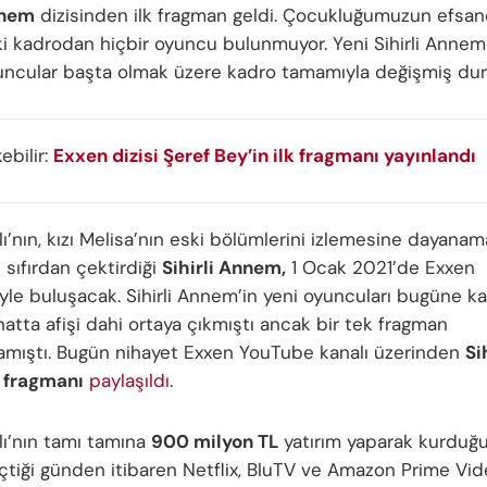
nnem
dizisinden ilk fragman geldi. Çocukluğumuzun efsan
ki kadrodan hiçbir oyuncu bulunmuyor. Yeni Sihirli Annem
ncular başta olmak üzere kadro tamamıyla değişmiş du
kebilir:
Exxen dizisi Şeref Bey’in ilk fragmanı yayınlandı
lı’nın, kızı Melisa’nın eski bölümlerini izlemesine dayanam
 sıfırdan çektirdiği
Sihirli Annem,
1 Ocak 2021’de Exxen
riyle buluşacak. Sihirli Annem’in yeni oyuncuları bugüne ka
atta afişi dahi ortaya çıkmıştı ancak bir tek fragman
amıştı. Bugün nihayet Exxen YouTube kanalı üzerinden
Si
 fragmanı
paylaşıldı
.
lı’nın tamı tamına
900 milyon TL
yatırım yaparak kurduğu
çtiği günden itibaren Netflix, BluTV ve Amazon Prime Vid