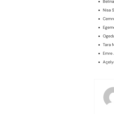
Belina
Nisa 
Cemre
Egeme
Ogeda
Tara 
Emre 
Açely