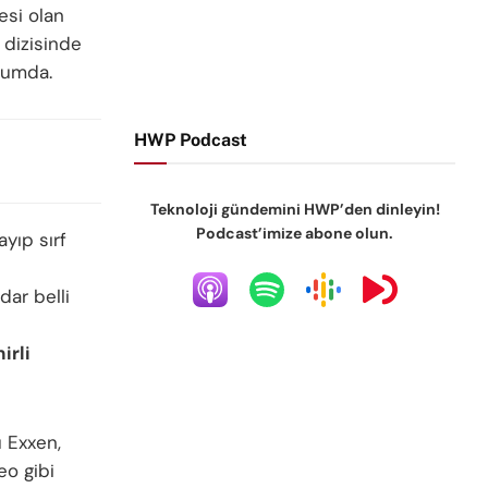
esi olan
 dizisinde
rumda.
HWP Podcast
Teknoloji gündemini HWP’den dinleyin!
Podcast’imize abone olun.
ayıp sırf
dar belli
hirli
 Exxen,
eo gibi