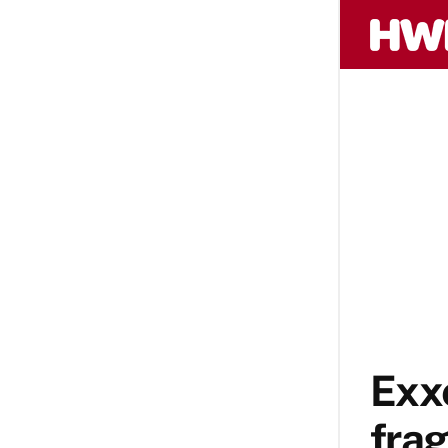
Exxe
frag