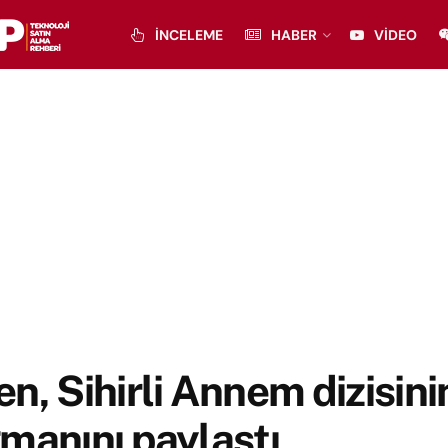
İNCELEME
HABER
VIDEO
n, Sihirli Annem dizisini
manını paylaştı