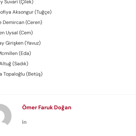
y Suvari (Çilek)
Sofiya Aksongur (Tuğçe)
 Demircan (Ceren)
n Uysal (Cem)
y Girişken (Yavuz)
Mcmillen (Eda)
Altuğ (Sadık)
a Topaloğlu (Betüş)
Ömer Faruk Doğan