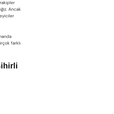
rakipler
eğiz. Ancak
yiciler
amanda
irçok farklı
hirli