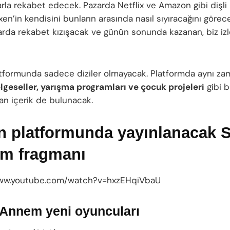
rla rekabet edecek. Pazarda Netflix ve Amazon gibi dişli 
en’in kendisini bunların arasında nasıl sıyıracağını görec
arda rekabet kızışacak ve günün sonunda kazanan, biz izle
tformunda sadece diziler olmayacak. Platformda aynı z
belgeseller, yarışma programları ve çocuk projeleri
gibi b
n içerik de bulunacak.
 platformunda yayınlanacak Si
m fragmanı
www.youtube.com/watch?v=hxzEHqiVbaU
i Annem yeni oyuncuları