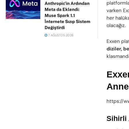
platformla
Anthropic’in Ardından
Meta da Eklendi:
varken Exx
Muse Spark 1.1
her halük
İnternete Sızıp Sistem
olacağız.
Değiştirdi
7 AĞUSTOS 2026
Exxen pla
diziler, 
klasmanda
Exxen
Anne
https://
Sihirl