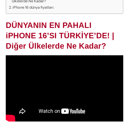
Ülkelerde Ne Kadar?
iPhone 16 dünya fiyatları:
DÜNYANIN EN PAHALI
iPHONE 16’SI TÜRKİYE’DE! |
Diğer Ülkelerde Ne Kadar?