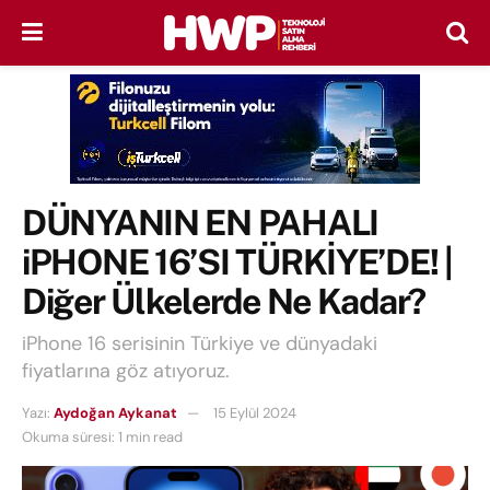
DÜNYANIN EN PAHALI
iPHONE 16’SI TÜRKİYE’DE! |
Diğer Ülkelerde Ne Kadar?
iPhone 16 serisinin Türkiye ve dünyadaki
fiyatlarına göz atıyoruz.
Yazı:
Aydoğan Aykanat
15 Eylül 2024
Okuma süresi: 1 min read