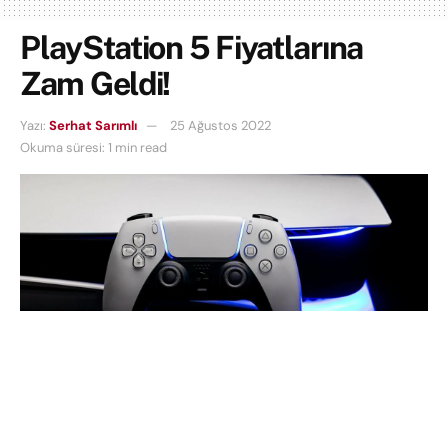
PlayStation 5 Fiyatlarına
Zam Geldi!
Yazı:
Serhat Sarımlı
25 Ağustos 2022
Okuma süresi: 1 min read
Sony, PlayStation 5 için önerilen
perakende
fiyatlarını
artırdı. 400 ve 500 Euro fiyatlarına sahip