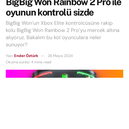
BigBig Won Rainbow 2 Pro ile
oyunun kontrolü sizde
BigBig Won’un Xbox Elite kontrolcüsüne rakip
kolu BigBig Won Rainbow 2 Pro’yu mercek altına
alıyoruz. Bakalım bu kol oyunculara neler
sunuyor?
Yazı:
Ender Öztürk
26 Mayıs 2024
Okuma süresi: 4 mins read