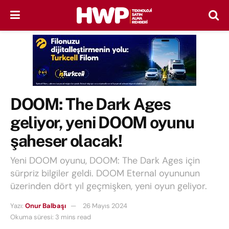
DOOM: The Dark Ages
geliyor, yeni DOOM oyunu
şaheser olacak!
Yeni DOOM oyunu, DOOM: The Dark Ages için
sürpriz bilgiler geldi. DOOM Eternal oyununun
üzerinden dört yıl geçmişken, yeni oyun geliyor.
Yazı:
Onur Balbaşı
26 Mayıs 2024
Okuma süresi: 3 mins read