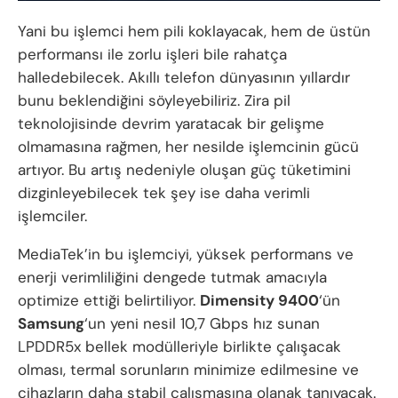
Yani bu işlemci hem pili koklayacak, hem de üstün
performansı ile zorlu işleri bile rahatça
halledebilecek. Akıllı telefon dünyasının yıllardır
bunu beklendiğini söyleyebiliriz. Zira pil
teknolojisinde devrim yaratacak bir gelişme
olmamasına rağmen, her nesilde işlemcinin gücü
artıyor. Bu artış nedeniyle oluşan güç tüketimini
dizginleyebilecek tek şey ise daha verimli
işlemciler.
MediaTek’in bu işlemciyi, yüksek performans ve
enerji verimliliğini dengede tutmak amacıyla
optimize ettiği belirtiliyor.
Dimensity 9400
‘ün
Samsung
‘un yeni nesil 10,7 Gbps hız sunan
LPDDR5x bellek modülleriyle birlikte çalışacak
olması, termal sorunların minimize edilmesine ve
cihazların daha stabil çalışmasına olanak tanıyacak.