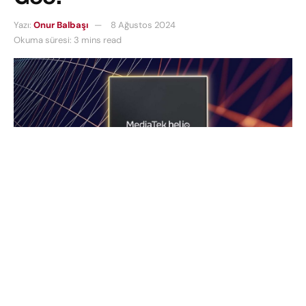
Yazı:
Onur Balbaşı
8 Ağustos 2024
Okuma süresi: 3 mins read
MediaTek cephesinin favori işlemcilerinden olan
Helio G99’un varisi olması beklenen
MediaTek
Helio G100
duyuruldu. Yıllardır uygun fiyatlı telefon
modellerine güç veren
MediaTek Helio G99
yerini
artık çok daha güçlü ve daha verimli olan
Helio