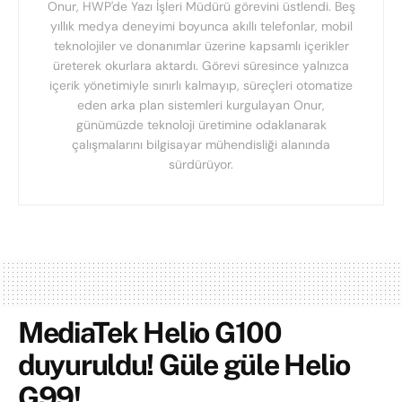
Onur, HWP'de Yazı İşleri Müdürü görevini üstlendi. Beş
yıllık medya deneyimi boyunca akıllı telefonlar, mobil
teknolojiler ve donanımlar üzerine kapsamlı içerikler
üreterek okurlara aktardı. Görevi süresince yalnızca
içerik yönetimiyle sınırlı kalmayıp, süreçleri otomatize
eden arka plan sistemleri kurgulayan Onur,
günümüzde teknoloji üretimine odaklanarak
çalışmalarını bilgisayar mühendisliği alanında
sürdürüyor.
MediaTek Helio G100
duyuruldu! Güle güle Helio
G99!