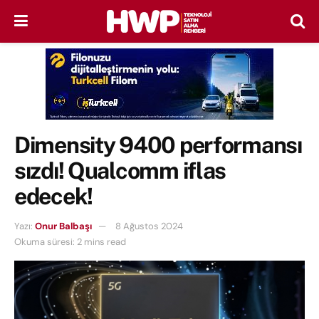
Dimensity 9400 performansı
sızdı! Qualcomm iflas
edecek!
Yazı:
Onur Balbaşı
8 Ağustos 2024
Okuma süresi: 2 mins read