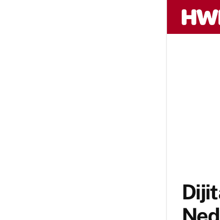
Diji
Ned