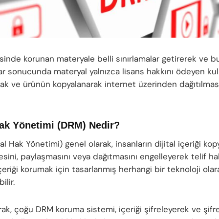
inde korunan materyale belli sınırlamalar getirerek ve b
ar sonucunda materyal yalnızca lisans hakkını ödeyen kull
cak ve ürünün kopyalanarak internet üzerinden dağıtılma
 Hak Yönetimi (DRM) Nedir?
al Hak Yönetimi) genel olarak, insanların dijital içeriği kop
sini, paylaşmasını veya dağıtmasını engelleyerek telif ha
eriği korumak için tasarlanmış herhangi bir teknoloji olar
ilir.
rak, çoğu DRM koruma sistemi, içeriği şifreleyerek ve şif