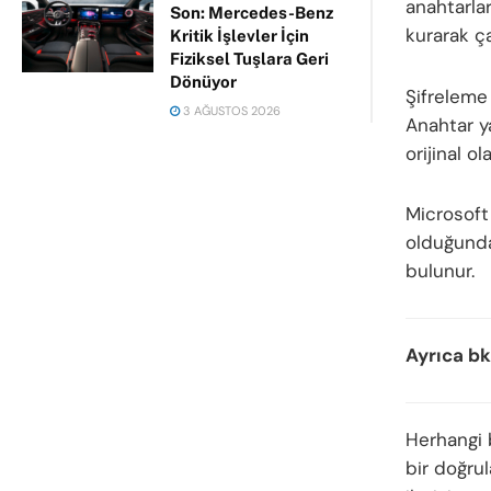
anahtarlar
Son: Mercedes-Benz
kurarak çal
Kritik İşlevler İçin
Fiziksel Tuşlara Geri
Dönüyor
Şifreleme 
3 AĞUSTOS 2026
Anahtar y
orijinal o
Microsoft
olduğunda
bulunur.
Ayrıca bk
Herhangi b
bir doğru