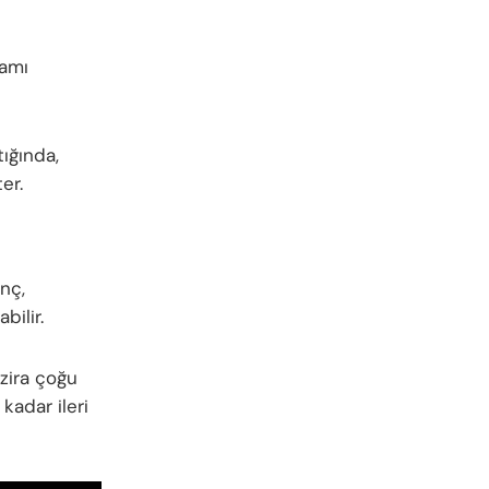
ramı
ığında,
er.
inç,
bilir.
 zira çoğu
kadar ileri