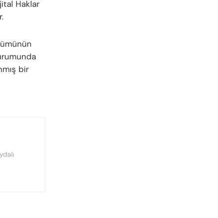
ital Haklar
.
albümünün
durumunda
nmış bir
ydalı