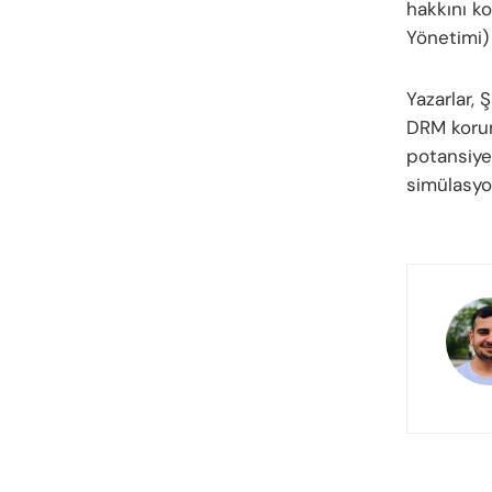
hakkını ko
Yönetimi) 
Yazarlar, 
DRM koru
potansiyel
simülasyon