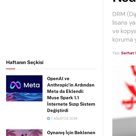
DRM (Dig
lisans y
ve kopya
koruma y
Yazı:
Serhat 
Haftanın Seçkisi
OpenAI ve
Anthropic’in Ardından
Meta da Eklendi:
Muse Spark 1.1
İnternete Sızıp Sistem
Değiştirdi
7 AĞUSTOS 2026
Oynanış İçin Beklenen