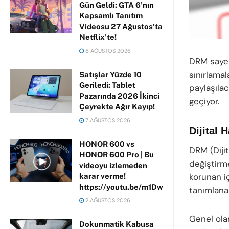
Gün Geldi: GTA 6’nın
Kapsamlı Tanıtım
Videosu 27 Ağustos’ta
Netflix’te!
6 AĞUSTOS 2026
DRM sayes
sınırlamal
Satışlar Yüzde 10
Geriledi: Tablet
paylaşıla
Pazarında 2026 İkinci
geçiyor.
Çeyrekte Ağır Kayıp!
7 AĞUSTOS 2026
Dijital
HONOR 600 vs
DRM (Dijit
HONOR 600 Pro | Bu
değiştirme
videoyu izlemeden
korunan iç
karar verme!
https://youtu.be/m1DwhP3lPCM
tanımlanab
2 AĞUSTOS 2026
Genel ola
Dokunmatik Kabusa