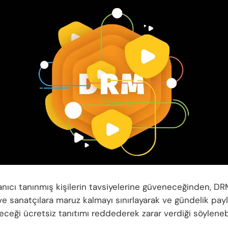
anıcı tanınmış kişilerin tavsiyelerine güveneceğinden, DR
ve sanatçılara maruz kalmayı sınırlayarak ve gündelik pay
eceği ücretsiz tanıtımı reddederek zarar verdiği söylenebi