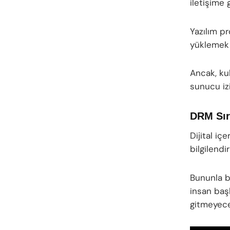
iletişime 
Yazılım pr
yüklemek i
Ancak, kul
sunucu izi
DRM Sır
Dijital içe
bilgilendi
Bununla bi
insan başk
gitmeyece