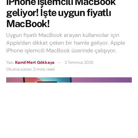
iPhone işlemcili MacBook
geliyor! İşte uygun fiyatlı
MacBook!
Uygun fiyatlı MacBook arayan kullanıcılar için
Apple'dan dikkat çeken bir hamle geliyor. Apple
iPhone işlemcili MacBook üzerinde çalışıyor.
Yazı:
Kamil Mert Gökkaya
2 Temmuz 2025
Okuma süresi: 2 mins read