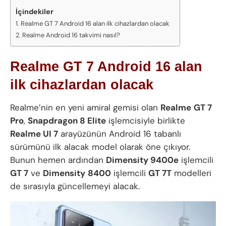
İçindekiler
Realme GT 7 Android 16 alan ilk cihazlardan olacak
Realme Android 16 takvimi nasıl?
Realme GT 7 Android 16 alan
ilk cihazlardan olacak
Realme’nin en yeni amiral gemisi olan
Realme
GT 7
Pro
,
Snapdragon 8 Elite
işlemcisiyle birlikte
Realme UI 7
arayüzünün Android 16 tabanlı
sürümünü ilk alacak model olarak öne çıkıyor.
Bunun hemen ardından
Dimensity 9400e
işlemcili
GT 7
ve
Dimensity
8400
işlemcili
GT 7T
modelleri
de sırasıyla güncellemeyi alacak.