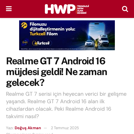
Realme GT 7 Android 16
müjdesi geldi! Ne zaman
gelecek?
Realme GT 7 serisi için heyecan verici bir gelişme
yaşandı. Realme GT 7 Android 16 alan ilk
cihazlardan olacak. Peki Realme Android 16
takvimi nasıl?
Yazı:
Doğuş Akman
2 Temmuz 2025