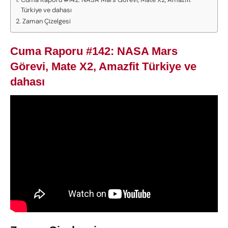
Türkiye ve dahası
Zaman Çizelgesi
Cuma Raporu #142: NASA Mars
Görevi, Mate X2, Amazfit Türkiye ve
dahası