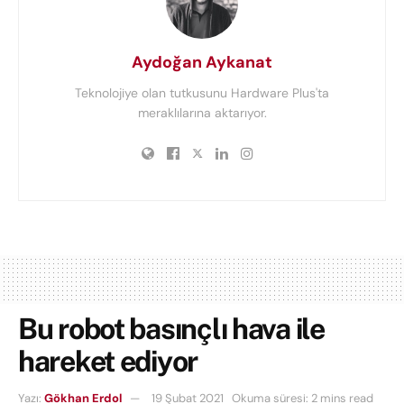
Aydoğan Aykanat
Teknolojiye olan tutkusunu Hardware Plus'ta
meraklılarına aktarıyor.
Bu robot basınçlı hava ile
hareket ediyor
Yazı:
Gökhan Erdol
19 Şubat 2021
Okuma süresi: 2 mins read