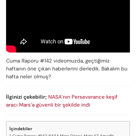
Cuma Raporu #142 videomuzda, geçtiğimiz
haftanın öne çıkan haberlerini derledik. Bakalım bu
hafta neler olmuş?
İlginizi çekebilir;
NASA’nın Perseverance keşif
aracı Mars’a güvenli bir şekilde indi
İçindekiler
Cuma Raporu #142: NASA Mars Görevi, Mate X2, Amazfit