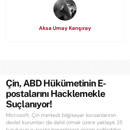
Aksa Umay Kanşıray
Çin, ABD Hükümetinin E-
postalarını Hacklemekle
Suçlanıyor!
Microsoft, Çin merkezli bilgisayar korsanlarının
devlet kurumları da dahil olmak üzere yaklaşık 25
kuruluşun e-posta hesaplarına erişim sağladığını