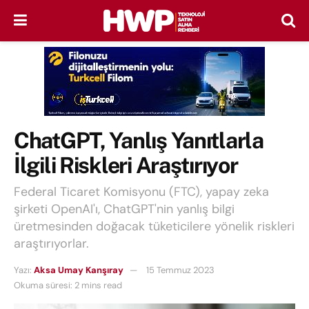
ChatGPT, Yanlış Yanıtlarla
İlgili Riskleri Araştırıyor
Federal Ticaret Komisyonu (FTC), yapay zeka
şirketi OpenAI'ı, ChatGPT'nin yanlış bilgi
üretmesinden doğacak tüketicilere yönelik riskleri
araştırıyorlar.
Yazı:
Aksa Umay Kanşıray
15 Temmuz 2023
Okuma süresi: 2 mins read