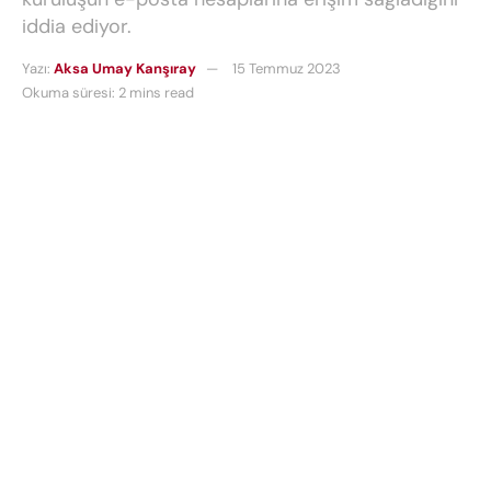
iddia ediyor.
Yazı:
Aksa Umay Kanşıray
15 Temmuz 2023
Okuma süresi: 2 mins read
Microsoft, Çin merkezli bilgisayar korsanlarının
devlet kurumları da dahil olmak üzere yaklaşık 25
kuruluşun e-posta hesaplarına erişim sağladığını
iddia ediyor. Yazılım devi, devlet kurumlarının