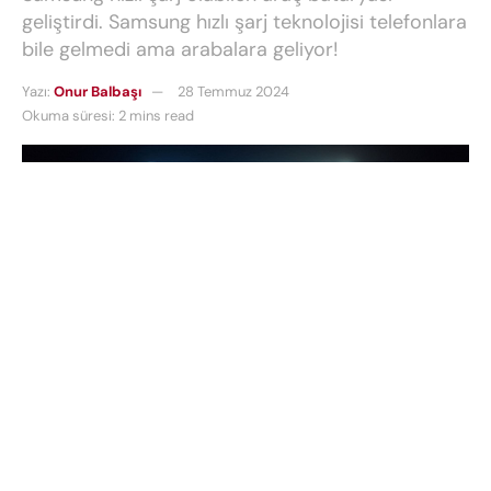
geliştirdi. Samsung hızlı şarj teknolojisi telefonlara
bile gelmedi ama arabalara geliyor!
Yazı:
Onur Balbaşı
28 Temmuz 2024
Okuma süresi: 2 mins read
Samsung hızlı şarj
olabilen
araç bataryası
geliştirdi. Bu yeni batarya elektrikli araçlarda menzili
ve şarj hızlarını önemli ölçüde artıran bir yenilik
oldu. Her sektöre el atan
Samsung
, şimdi de