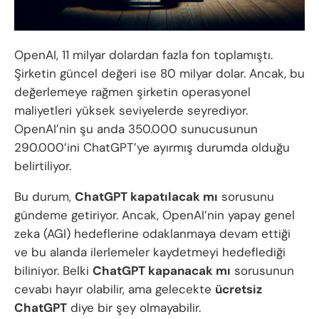
OpenAI, 11 milyar dolardan fazla fon toplamıştı.
Şirketin güncel değeri ise 80 milyar dolar. Ancak, bu
değerlemeye rağmen şirketin operasyonel
maliyetleri yüksek seviyelerde seyrediyor.
OpenAI’nin şu anda 350.000 sunucusunun
290.000’ini ChatGPT’ye ayırmış durumda olduğu
belirtiliyor.
Bu durum,
ChatGPT kapatılacak mı
sorusunu
gündeme getiriyor. Ancak, OpenAI’nin yapay genel
zeka (AGI) hedeflerine odaklanmaya devam ettiği
ve bu alanda ilerlemeler kaydetmeyi hedeflediği
biliniyor. Belki
ChatGPT kapanacak mı
sorusunun
cevabı hayır olabilir, ama gelecekte
ücretsiz
ChatGPT
diye bir şey olmayabilir.