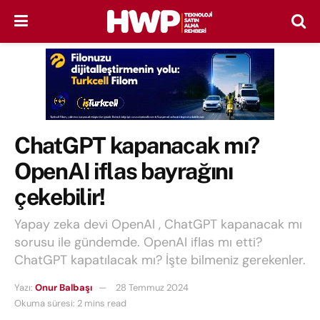
ChatGPT kapanacak mı?
OpenAI iflas bayrağını
çekebilir!
Yapay zeka devi OpenAI , ChatGPT kapanacak mı
sorusu ile gündemde. OpenAI iflas mı etti?
ChatGPT kapatılacak mı? İşte bilmeniz gerekenler.
Yazı:
Onur Balbaşı
28 Temmuz 2024
Okuma süresi: 2 mins read