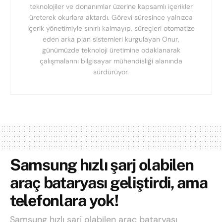
teknolojiler ve donanımlar üzerine kapsamlı içerikler
üreterek okurlara aktardı. Görevi süresince yalnızca
içerik yönetimiyle sınırlı kalmayıp, süreçleri otomatize
eden arka plan sistemleri kurgulayan Onur,
günümüzde teknoloji üretimine odaklanarak
çalışmalarını bilgisayar mühendisliği alanında
sürdürüyor.
Samsung hızlı şarj olabilen
araç bataryası geliştirdi, ama
telefonlara yok!
Samsung hızlı şarj olabilen araç bataryası