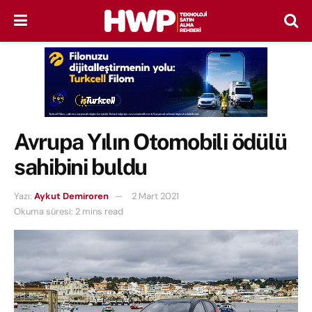
Avrupa Yılın Otomobili ödülü
sahibini buldu
Yazı:
Aykut Demiroren
2 Mart 2021
Okuma süresi: 2 mins read