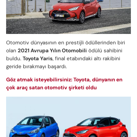
Otomotiv dünyasının en prestijli ödüllerinden biri
olan
2021 Avrupa Yılın Otomobili
ödülü sahibini
buldu.
Toyota Yaris
, final etabındaki altı rakibini
geride bırakmayı başardı.
Göz atmak isteyebilirsiniz: Toyota, dünyanın en
çok araç satan otomotiv şirketi oldu