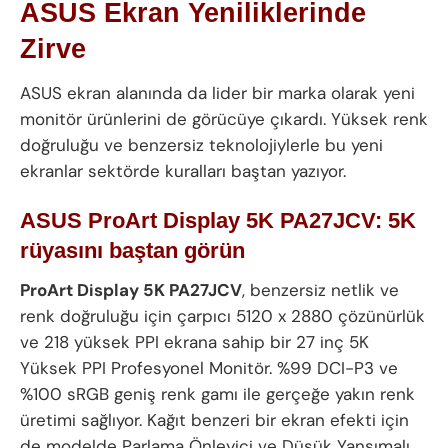
ASUS Ekran Yeniliklerinde
Zirve
ASUS ekran alanında da lider bir marka olarak yeni
monitör ürünlerini de görücüye çıkardı. Yüksek renk
doğruluğu ve benzersiz teknolojiylerle bu yeni
ekranlar sektörde kuralları baştan yazıyor.
ASUS ProArt Display 5K PA27JCV: 5K
rüyasını baştan görün
ProArt Display 5K PA27JCV
, benzersiz netlik ve
renk doğruluğu için çarpıcı 5120 x 2880 çözünürlük
ve 218 yüksek PPI ekrana sahip bir 27 inç 5K
Yüksek PPI Profesyonel Monitör. %99 DCI-P3 ve
%100 sRGB geniş renk gamı ile gerçeğe yakın renk
üretimi sağlıyor. Kağıt benzeri bir ekran efekti için
de modelde Parlama Önleyici ve Düşük Yansımalı