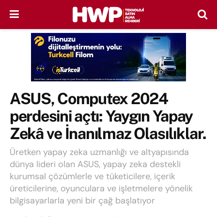
ASUS, Computex 2024
perdesini açtı: Yaygın Yapay
Zekâ ve İnanılmaz Olasılıklar.
Üretken yapay zeka uzmanlığı ve altyapısında
dünya lideri olan ASUS, yapay zeka destekli
kurumsal çözümlerle ve tüketicilere, içerik
üreticilerine, oyunculara ve işletmelere yönelik
bilgisayarlarla yeni bir çağ başlatıyor