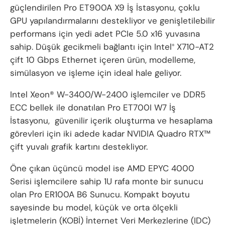
güçlendirilen Pro ET900A X9 İş İstasyonu, çoklu
GPU yapılandırmalarını destekliyor ve genişletilebilir
performans için yedi adet PCIe 5.0 x16 yuvasına
sahip. Düşük gecikmeli bağlantı için Intel
X710-AT2
®
çift 10 Gbps Ethernet içeren ürün, modelleme,
simülasyon ve işleme için ideal hale geliyor.
Intel Xeon® W-3400/W-2400 işlemciler ve DDR5
ECC bellek ile donatılan Pro ET700I W7 İş
İstasyonu, güvenilir içerik oluşturma ve hesaplama
görevleri için iki adede kadar NVIDIA Quadro RTX™
çift yuvalı grafik kartını destekliyor.
Öne çıkan üçüncü model ise AMD EPYC 4000
Serisi işlemcilere sahip 1U rafa monte bir sunucu
olan Pro ER100A B6 Sunucu. Kompakt boyutu
sayesinde bu model, küçük ve orta ölçekli
işletmelerin (KOBİ) İnternet Veri Merkezlerine (IDC)