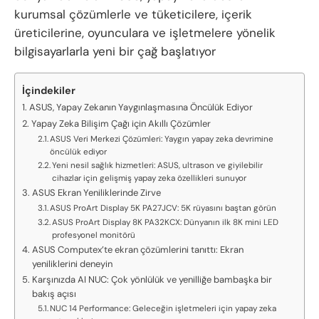
kurumsal çözümlerle ve tüketicilere, içerik
üreticilerine, oyunculara ve işletmelere yönelik
bilgisayarlarla yeni bir çağ başlatıyor
İçindekiler
ASUS, Yapay Zekanın Yaygınlaşmasına Öncülük Ediyor
Yapay Zeka Bilişim Çağı için Akıllı Çözümler
ASUS Veri Merkezi Çözümleri: Yaygın yapay zeka devrimine
öncülük ediyor
Yeni nesil sağlık hizmetleri: ASUS, ultrason ve giyilebilir
cihazlar için gelişmiş yapay zeka özellikleri sunuyor
ASUS Ekran Yeniliklerinde Zirve
ASUS ProArt Display 5K PA27JCV: 5K rüyasını baştan görün
ASUS ProArt Display 8K PA32KCX: Dünyanın ilk 8K mini LED
profesyonel monitörü
ASUS Computex’te ekran çözümlerini tanıttı: Ekran
yeniliklerini deneyin
Karşınızda AI NUC: Çok yönlülük ve yenilliğe bambaşka bir
bakış açısı
NUC 14 Performance: Geleceğin işletmeleri için yapay zeka