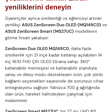
yeniliklerini deneyin
Ziyaretçiler ayrıca üretkenliği ve eğlenceyi artıran
yenilikçi
ASUS ZenScreen Duo OLED (MQ149CD)
ve
ASUS ZenScreen Smart (MS27UC)
modellerini
görme fırsatı yakalıyor.
ZenScreen Duo OLED MQ149CD
, daha fazla
üretkenlik için 21 inçe kadar katlanıp açılabilen 14
inç 16:10 FHD Çift OLED Ekrana sahip. 360°
katlanabilir menteşesi ve katlanabilir standıyla
yatay ve dikey modu destekleyen ürün, çok yönlü
bağlantı seçenekleri sayesinde de sorunsuz cihaz
entegrasyonu sağlıyor. Yalnızca 700 g ağırlığında
olan ürün, hareket halindeyken çalışmak için
mükemmel.
ZenScreen Smart MS27UC
, bir 27 inç UHD IPS