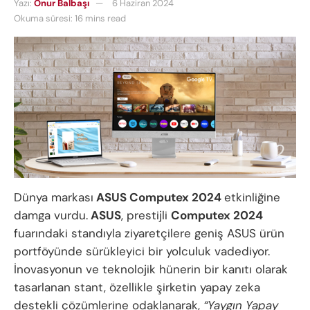
Yazı:
Onur Balbaşı
6 Haziran 2024
Okuma süresi: 16 mins read
Dünya markası
ASUS Computex 2024
etkinliğine
damga vurdu.
ASUS
, prestijli
Computex 2024
fuarındaki standıyla ziyaretçilere geniş ASUS ürün
portföyünde sürükleyici bir yolculuk vadediyor.
İnovasyonun ve teknolojik hünerin bir kanıtı olarak
tasarlanan stant, özellikle şirketin yapay zeka
destekli çözümlerine odaklanarak,
“Yaygın Yapay