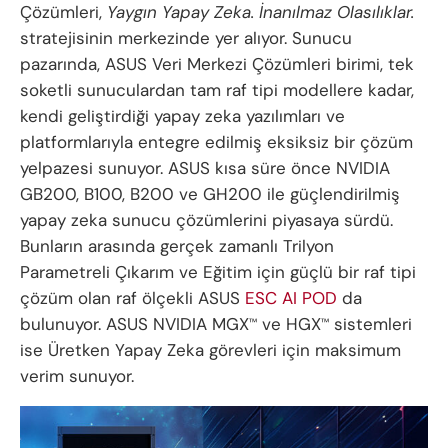
Çözümleri,
Yaygın Yapay Zeka. İnanılmaz Olasılıklar.
stratejisinin merkezinde yer alıyor. Sunucu
pazarında, ASUS Veri Merkezi Çözümleri birimi, tek
soketli sunuculardan tam raf tipi modellere kadar,
kendi geliştirdiği yapay zeka yazılımları ve
platformlarıyla entegre edilmiş eksiksiz bir çözüm
yelpazesi sunuyor. ASUS kısa süre önce NVIDIA
GB200, B100, B200 ve GH200 ile güçlendirilmiş
yapay zeka sunucu çözümlerini piyasaya sürdü.
Bunların arasında gerçek zamanlı Trilyon
Parametreli Çıkarım ve Eğitim için güçlü bir raf tipi
çözüm olan raf ölçekli ASUS
ESC AI POD
da
bulunuyor. ASUS NVIDIA MGX
ve HGX
sistemleri
™
™
ise Üretken Yapay Zeka görevleri için maksimum
verim sunuyor.