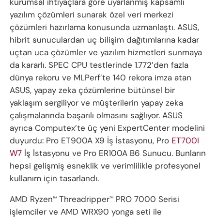
kurumsal ihtiyaçlara göre uyarlanmış kapsamlı
yazılım çözümleri sunarak özel veri merkezi
çözümleri hazırlama konusunda uzmanlaştı. ASUS,
hibrit sunuculardan uç bilişim dağıtımlarına kadar
uçtan uca çözümler ve yazılım hizmetleri sunmaya
da kararlı. SPEC CPU testlerinde 1.772’den fazla
dünya rekoru ve MLPerf’te 140 rekora imza atan
ASUS, yapay zeka çözümlerine bütünsel bir
yaklaşım sergiliyor ve müşterilerin yapay zeka
çalışmalarında başarılı olmasını sağlıyor. ASUS
ayrıca Computex’te üç yeni ExpertCenter modelini
duyurdu: Pro ET900A X9 İş İstasyonu, Pro
ET700I
W7
İş İstasyonu ve Pro ER100A B6 Sunucu. Bunların
hepsi gelişmiş esneklik ve verimlilikle profesyonel
kullanım için tasarlandı.
AMD Ryzen
Threadripper
PRO 7000 Serisi
™
™
işlemciler ve AMD WRX90 yonga seti ile