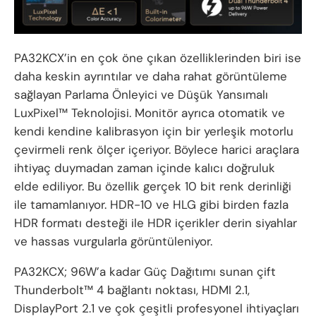
PA32KCX’in en çok öne çıkan özelliklerinden biri ise
daha keskin ayrıntılar ve daha rahat görüntüleme
sağlayan Parlama Önleyici ve Düşük Yansımalı
LuxPixel™ Teknolojisi. Monitör ayrıca otomatik ve
kendi kendine kalibrasyon için bir yerleşik motorlu
çevirmeli renk ölçer içeriyor. Böylece harici araçlara
ihtiyaç duymadan zaman içinde kalıcı doğruluk
elde ediliyor. Bu özellik gerçek 10 bit renk derinliği
ile tamamlanıyor. HDR-10 ve HLG gibi birden fazla
HDR formatı desteği ile HDR içerikler derin siyahlar
ve hassas vurgularla görüntüleniyor.
PA32KCX; 96W’a kadar Güç Dağıtımı sunan çift
Thunderbolt™ 4 bağlantı noktası, HDMI 2.1,
DisplayPort 2.1 ve çok çeşitli profesyonel ihtiyaçları