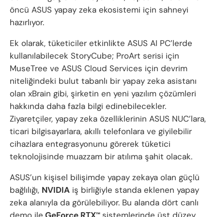
öncü ASUS yapay zeka ekosistemi için sahneyi
hazırlıyor.
Ek olarak, tüketiciler etkinlikte ASUS AI PC’lerde
kullanılabilecek StoryCube; ProArt serisi için
MuseTree ve ASUS Cloud Services için devrim
niteliğindeki bulut tabanlı bir yapay zeka asistanı
olan xBrain gibi, şirketin en yeni yazılım çözümleri
hakkında daha fazla bilgi edinebilecekler.
Ziyaretçiler, yapay zeka özelliklerinin ASUS NUC’lara,
ticari bilgisayarlara, akıllı telefonlara ve giyilebilir
cihazlara entegrasyonunu görerek tüketici
teknolojisinde muazzam bir atılıma şahit olacak.
ASUS’un kişisel bilişimde yapay zekaya olan güçlü
bağlılığı,
NVIDIA
iş birliğiyle standa eklenen yapay
zeka alanıyla da görülebiliyor. Bu alanda dört canlı
demo ile
GeForce RTX
sistemlerinde üst düzey
™