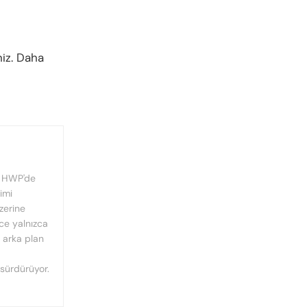
niz. Daha
, HWP'de
imi
üzerine
nce yalnızca
n arka plan
 sürdürüyor.