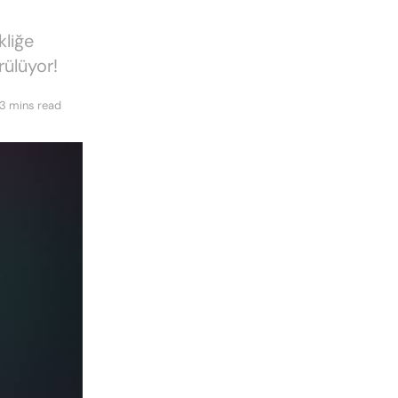
kliğe
rülüyor!
3 mins read