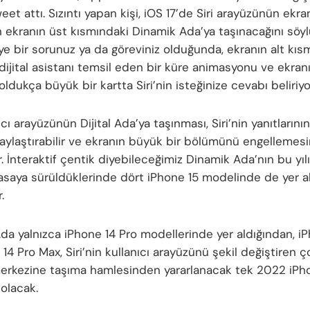
weet attı. Sızıntı yapan kişi, iOS 17’de Siri arayüzünün ekra
 ekranın üst kısmındaki Dinamik Ada’ya taşınacağını söyl
’ye bir sorunuz ya da göreviniz olduğunda, ekranın alt kıs
dijital asistanı temsil eden bir küre animasyonu ve ekran
ldukça büyük bir kartta Siri’nin isteğinize cevabı beliriyo
nıcı arayüzünün Dijital Ada’ya taşınması, Siri’nin yanıtları
laylaştırabilir ve ekranın büyük bir bölümünü engellemesi
r. İnteraktif çentik diyebileceğimiz Dinamik Ada’nın bu yıl
asaya sürüldüklerinde dört iPhone 15 modelinde de yer a
.
da yalnızca iPhone 14 Pro modellerinde yer aldığından, i
14 Pro Max, Siri’nin kullanıcı arayüzünü şekil değiştiren 
merkezine taşıma hamlesinden yararlanacak tek 2022 iPh
 olacak.