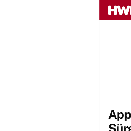
Appl
Sür