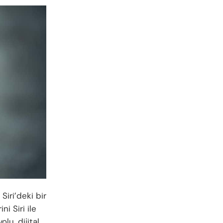
iri’deki bir
i Siri ile
lu, dijital