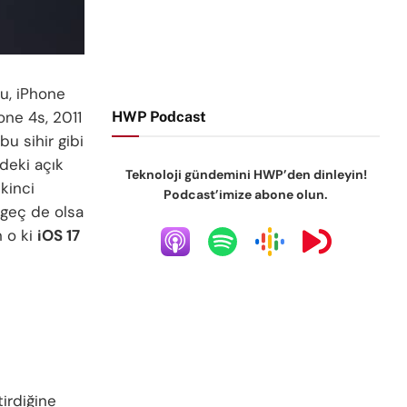
Bu, iPhone
hone 4s, 2011
HWP Podcast
bu sihir gibi
deki açık
Teknoloji gündemini HWP’den dinleyin!
ikinci
Podcast’imize abone olun.
, geç de olsa
n o ki
iOS 17
tirdiğine