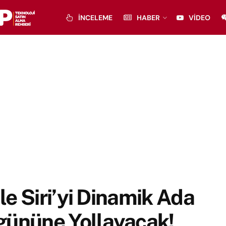
İNCELEME
HABER
VIDEO
e Siri’yi Dinamik Ada
gününe Yollayacak!