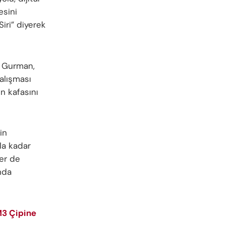
esini
iri” diyerek
. Gurman,
alışması
n kafasını
in
la kadar
ler de
nda
M3 Çipine