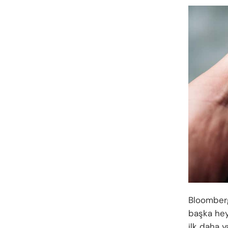
Bloomberg
başka heye
ilk daha y