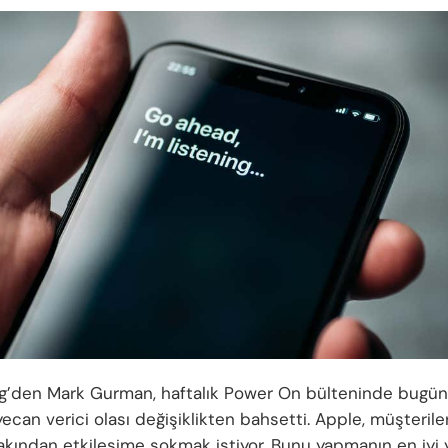
’den Mark Gurman, haftalık Power On bülteninde bugün S
can verici olası değişiklikten bahsetti. Apple, müşterilerin
akından etkileşime sokmak istiyor. Bunu yapmanın en iyi yo