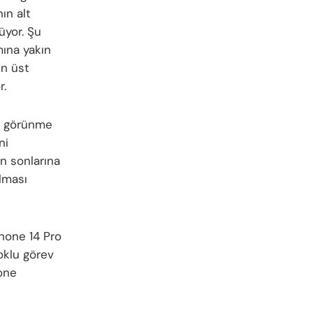
nın alt
üyor. Şu
mına yakın
ın üst
r.
nın görünme
ni
ın sonlarına
lması
Phone 14 Pro
çoklu görev
one