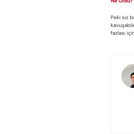
Ne Oldu?
Peki siz 
kavuşabil
fazlası iç