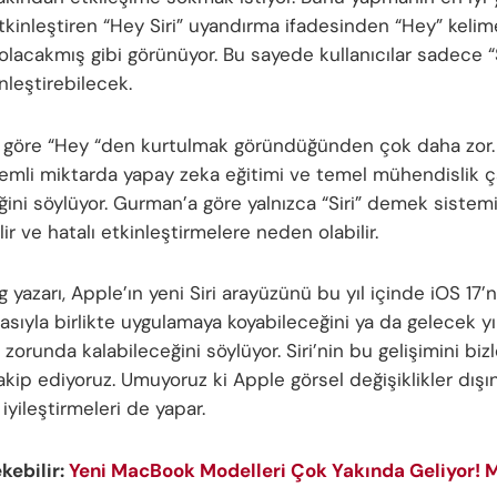
tkinleştiren “Hey Siri” uyandırma ifadesinden “Hey” kelim
olacakmış gibi görünüyor. Bu sayede kullanıcılar sadece “S
inleştirebilecek.
göre “Hey “den kurtulmak göründüğünden çok daha zor
mli miktarda yapay zeka eğitimi ve temel mühendislik ç
ğini söylüyor. Gurman’a göre yalnızca “Siri” demek sistemi
ilir ve hatalı etkinleştirmelere neden olabilir.
yazarı, Apple’ın yeni Siri arayüzünü bu yıl içinde iOS 17’n
asıyla birlikte uygulamaya koyabileceğini ya da gelecek yı
orunda kalabileceğini söylüyor. Siri’nin bu gelişimini biz
akip ediyoruz. Umuyoruz ki Apple görsel değişiklikler dışı
k iyileştirmeleri de yapar.
ekebilir:
Yeni MacBook Modelleri Çok Yakında Geliyor! 