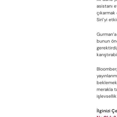
asistanı e
çıkarmak 
Siri’yi etk
Gurman’a 
bunun öne
gerektirdi
karıştırab
Bloomberg 
yayınlanm
beklemek z
merakla t
işlevselli
İlginizi Ç