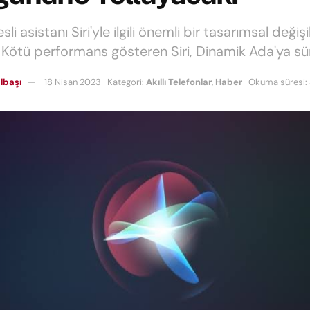
sli asistanı Siri'yle ilgili önemli bir tasarımsal değişi
 Kötü performans gösteren Siri, Dinamik Ada'ya sü
lbaşı
18 Nisan 2023
Kategori:
Akıllı Telefonlar
,
Haber
Okuma süresi: 