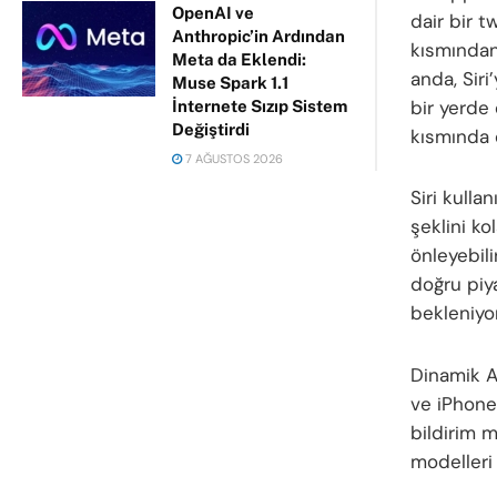
OpenAI ve
dair bir t
Anthropic’in Ardından
kısmından
Meta da Eklendi:
anda, Siri
Muse Spark 1.1
bir yerde 
İnternete Sızıp Sistem
Değiştirdi
kısmında o
7 AĞUSTOS 2026
Siri kulla
şeklini ko
önleyebili
doğru piy
bekleniyor
Dinamik A
ve iPhone 
bildirim 
modelleri