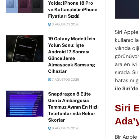
Yolda: iPhone 18 Pro
ve Katlanabilir iPhone
Fiyatları Sızdı!
3 AĞUSTOS 2026
Siri Apple
19 Galaxy Modeli İçin
kullanıcıl
Yolun Sonu: İşte
yılında di
Android 17 Sonrası
görünüyor
Güncelleme
ara en iyi
Almayacak Samsung
Cihazlar
sırada, Si
hatasını g
7 AĞUSTOS 2026
ile Siri’d
Snapdragon 8 Elite
Gen 5 Ambargosu:
Siri 
Temmuz Ayının En Hızlı
Telefonlarında Rekor
Ada’
Skorlar
6 AĞUSTOS 2026
Bir Apple 