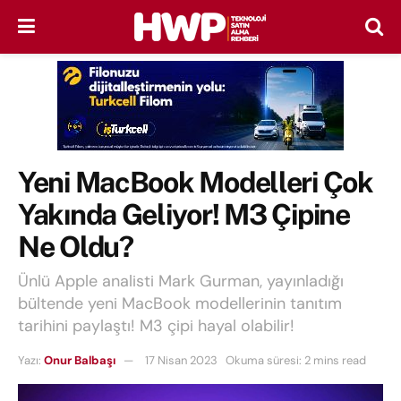
Yeni MacBook Modelleri Çok
Yakında Geliyor! M3 Çipine
Ne Oldu?
Ünlü Apple analisti Mark Gurman, yayınladığı
bültende yeni MacBook modellerinin tanıtım
tarihini paylaştı! M3 çipi hayal olabilir!
Yazı:
Onur Balbaşı
17 Nisan 2023
Okuma süresi: 2 mins read