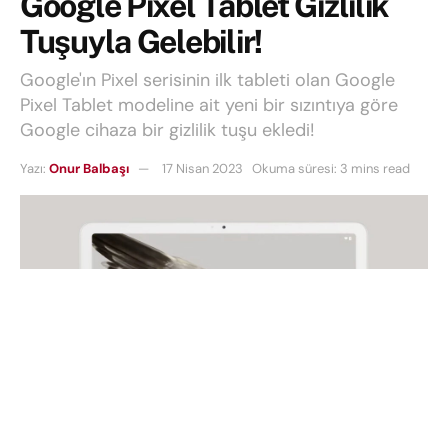
Google Pixel Tablet Gizlilik
Tuşuyla Gelebilir!
Google'ın Pixel serisinin ilk tableti olan Google
Pixel Tablet modeline ait yeni bir sızıntıya göre
Google cihaza bir gizlilik tuşu ekledi!
Yazı:
Onur Balbaşı
17 Nisan 2023
Okuma süresi: 3 mins read