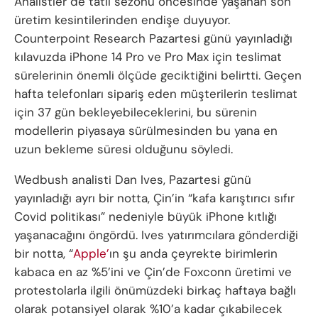
Analistler de tatil sezonu öncesinde yaşanan son
üretim kesintilerinden endişe duyuyor.
Counterpoint Research Pazartesi günü yayınladığı
kılavuzda iPhone 14 Pro ve Pro Max için teslimat
sürelerinin önemli ölçüde geciktiğini belirtti. Geçen
hafta telefonları sipariş eden müşterilerin teslimat
için 37 gün bekleyebileceklerini, bu sürenin
modellerin piyasaya sürülmesinden bu yana en
uzun bekleme süresi olduğunu söyledi.
Wedbush analisti Dan Ives, Pazartesi günü
yayınladığı ayrı bir notta, Çin’in “kafa karıştırıcı sıfır
Covid politikası” nedeniyle büyük iPhone kıtlığı
yaşanacağını öngördü. Ives yatırımcılara gönderdiği
bir notta, “
Apple’
ın şu anda çeyrekte birimlerin
kabaca en az %5’ini ve Çin’de Foxconn üretimi ve
protestolarla ilgili önümüzdeki birkaç haftaya bağlı
olarak potansiyel olarak %10’a kadar çıkabilecek