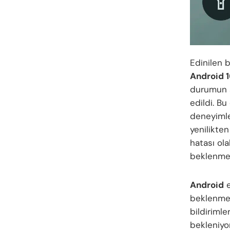
Edinilen b
Android 
durumun s
edildi. B
deneyimled
yenilikten
hatası ola
beklenmedi
Android
e
beklenme
bildirimle
bekleniyo