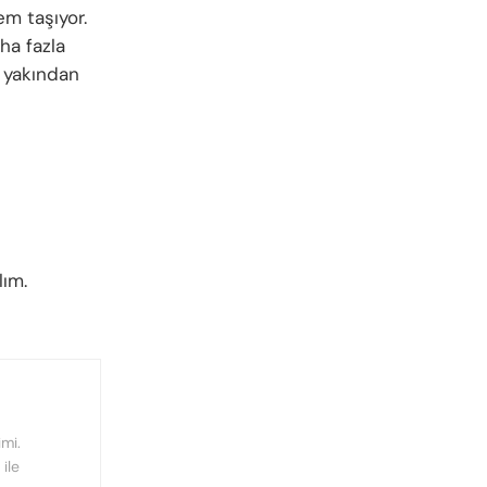
em taşıyor.
ha fazla
ı yakından
ım.
mi.
ile