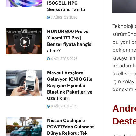
ISOCELL HPC
Sensörünü Tanıttı
7 AĞUSTOS 2026
Teknoloji
HONOR 600 Pro vs
sürümünde 
Xiaomi 17T Pro |
bu yeni b
Benzer fiyata hangisi
beklenmed
alınır?
kısayollar
4 AĞUSTOS 2026
ortadan ka
Mevcut Araçlara
özellikler
Gelmiyor, IONIQ 6 ile
için kolay
Başlıyor: Hyundai
deneyim ya
Bluelink Paketleri ve
Özellikleri
Andro
6 AĞUSTOS 2026
Dest
Nissan Qashqai e-
POWER’dan Guinness
Dünya Rekoru: Tek