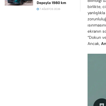
Bilindiği 
Depoyla 1980 km
birlikte, 
7 AĞUSTOS 2026
yanlışlıkl
zorunluluğ
ısınmasın
ekranın so
“Dokun ve 
Ancak,
An