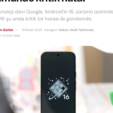
knoloji devi Google, Android'in 16. sürümü üzerinde 
16 şu anda kritik bir hatası ile gündemde.
n Gürlek
19 Nisan 2025
Kategori:
Haber
,
Akıllı Telefonlar
: 2 mins read