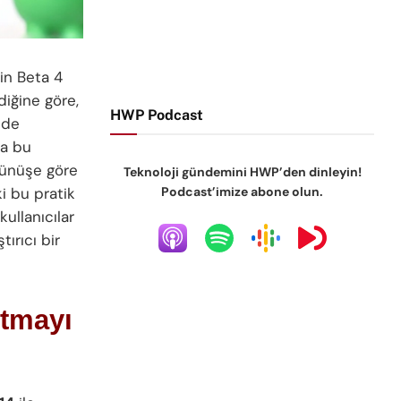
in Beta 4
diğine göre,
HWP Podcast
nde
da bu
örünüşe göre
Teknoloji gündemini HWP’den dinleyin!
Podcast’imize abone olun.
i bu pratik
kullanıcılar
tırıcı bir
utmayı