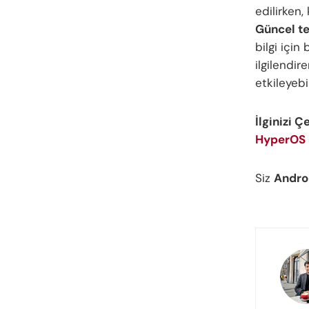
edilirken,
Güncel te
bilgi içi
ilgilendir
etkileyebil
İlginizi Ç
HyperOS 
Siz
Andro