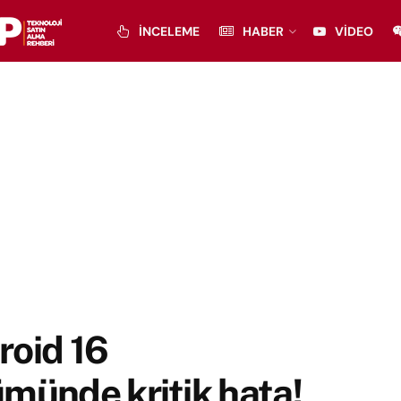
İNCELEME
HABER
VIDEO
roid 16
münde kritik hata!