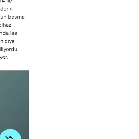
14
ile
klerin
 uzun basma
cihaz
nda ise
anıcıya
liyordu.
or.