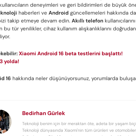
 kullanıcıların deneyimleri ve geri bildirimleri de büyük ön
knoloji
haberleri ve
Android
güncellemeleri hakkında da
n bizi takip etmeye devam edin.
Akıllı telefon
kullanıcıların
en bu tür yenilikler, cihaz kullanım alışkanlıklarını doğrudan
iyor.
ekebilir:
Xiaomi Android 16 beta testlerini başlattı!
3 yolda!
id 16
hakkında neler düşünüyorsunuz, yorumlarda buluşal
Bedirhan Gürlek
Teknoloji benim için bir meraktan öte, adeta bir yaşam biçi
Teknoloji dünyasında Xiaomi'nin tüm ürünleri ve otomobiler 