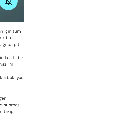
an için tüm
de, bu
iği tespit
n kasıtlı bir
yazılım
la bekliyor.
geri
yim sunması
n takip