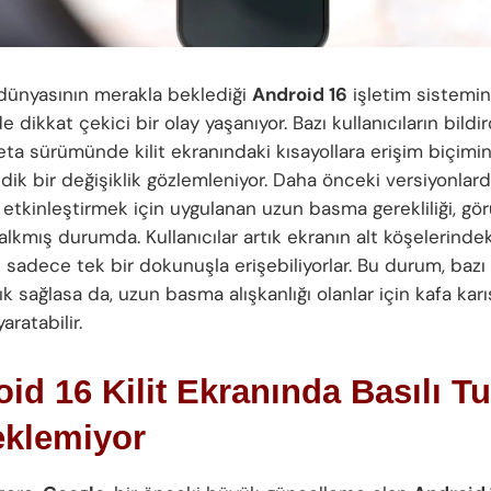
 dünyasının merakla beklediği
Android 16
işletim sistemin
dikkat çekici bir olay yaşanıyor. Bazı kullanıcıların bildir
eta sürümünde kilit ekranındaki kısayollara erişim biçimi
ik bir değişiklik gözlemleniyor. Daha önceki versiyonlar
ı etkinleştirmek için uygulanan uzun basma gerekliliği, g
lkmış durumda. Kullanıcılar artık ekranın alt köşelerindek
e sadece tek bir dokunuşla erişebiliyorlar. Bu durum, bazı 
lık sağlasa da, uzun basma alışkanlığı olanlar için kafa karış
ratabilir.
id 16 Kilit Ekranında Basılı T
eklemiyor