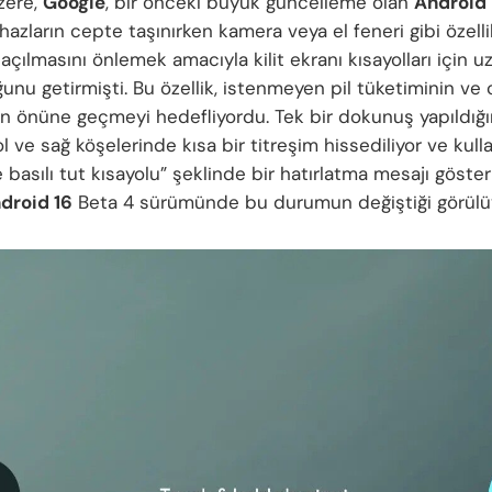
üzere,
Google
, bir önceki büyük güncelleme olan
Android 
cihazların cepte taşınırken kamera veya el feneri gibi özelli
a açılmasını önlemek amacıyla kilit ekranı kısayolları için
unu getirmişti. Bu özellik, istenmeyen pil tüketiminin ve 
ın önüne geçmeyi hedefliyordu. Tek bir dokunuş yapıldığı
l ve sağ köşelerinde kısa bir titreşim hissediliyor ve kull
basılı tut kısayolu” şeklinde bir hatırlatma mesajı gösteri
droid 16
Beta 4 sürümünde bu durumun değiştiği görülüy