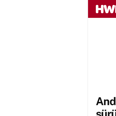
And
sürü