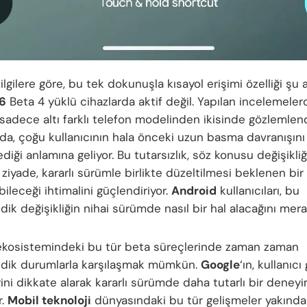
ilgilere göre, bu tek dokunuşla kısayol erişimi özelliği şu 
16
Beta 4 yüklü cihazlarda aktif değil. Yapılan incelemeler
adece altı farklı telefon modelinden ikisinde gözlemlend
u da, çoğu kullanıcının hala önceki uzun basma davranışını
iği anlamına geliyor. Bu tutarsızlık, söz konusu değişikliği
 ziyade, kararlı sürümle birlikte düzeltilmesi beklenen bir 
bileceği ihtimalini güçlendiriyor.
Android
kullanıcıları, bu
k değişikliğin nihai sürümde nasıl bir hal alacağını merak
kosistemindeki bu tür beta süreçlerinde zaman zaman
dik durumlarla karşılaşmak mümkün.
Google
‘ın, kullanıcı 
rini dikkate alarak kararlı sürümde daha tutarlı bir dene
r.
Mobil teknoloji
dünyasındaki bu tür gelişmeler yakında