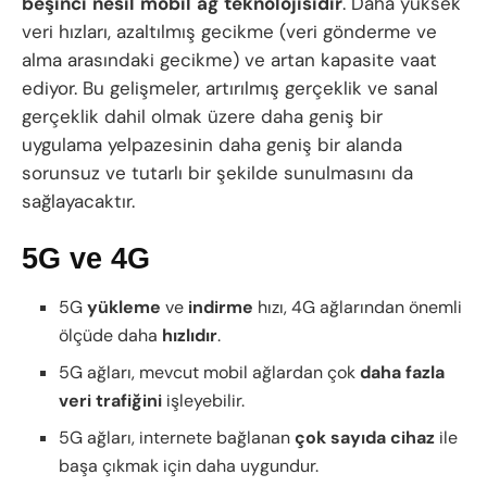
beşinci
nesil
mobil
ağ
teknolojisidir
. Daha yüksek
veri hızları, azaltılmış gecikme (veri gönderme ve
alma arasındaki gecikme) ve artan kapasite vaat
ediyor. Bu gelişmeler, artırılmış gerçeklik ve sanal
gerçeklik dahil olmak üzere daha geniş bir
uygulama yelpazesinin daha geniş bir alanda
sorunsuz ve tutarlı bir şekilde sunulmasını da
sağlayacaktır.
5G ve 4G
5G
yükleme
ve
indirme
hızı, 4G ağlarından önemli
ölçüde daha
hızlıdır
.
5G ağları, mevcut mobil ağlardan çok
daha
fazla
veri
trafiğini
işleyebilir.
5G ağları, internete bağlanan
çok
sayıda
cihaz
ile
başa çıkmak için daha uygundur.