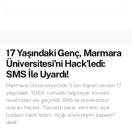
17 Yaşındaki Genç, Marmara
Üniversitesi’ni Hack’ledi:
SMS İle Uyardı!
Marmara Üniversitesi’nde 5 bin kişinin verileri 17
yaşındaki ‘YUBA’ rumuzlu bilgisayar korsanı
tarafından ele geçirildi. SMS ile üniversiteyi
uyaran hacker, “Devlete zarar vermem, açık
buldum hack’ledim. Açığı söyleyeyim kapatın”
dedi.