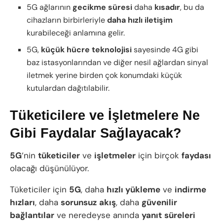
5G ağlarının
gecikme
süresi
daha
kısadır
, bu da
cihazların birbirleriyle
daha
hızlı
iletişim
kurabileceği anlamına gelir.
5G,
küçük
hücre
teknolojisi
sayesinde 4G gibi
baz istasyonlarından ve diğer nesil ağlardan sinyal
iletmek yerine birden çok konumdaki küçük
kutulardan dağıtılabilir.
Tüketicilere ve İşletmelere Ne
Gibi Faydalar Sağlayacak?
5G
‘nin
tüketiciler
ve
işletmeler
için birçok
faydası
olacağı düşünülüyor.
Tüketiciler için
5G
, daha
hızlı yükleme
ve
indirme
hızları
, daha
sorunsuz
akış
, daha
güvenilir
bağlantılar
ve neredeyse anında
yanıt
süreleri