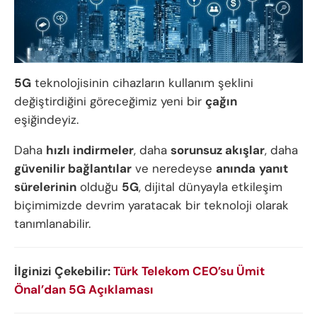
5G
teknolojisinin cihazların kullanım şeklini
değiştirdiğini göreceğimiz yeni bir
çağın
eşiğindeyiz.
Daha
hızlı indirmeler
, daha
sorunsuz akışlar
, daha
güvenilir bağlantılar
ve neredeyse
anında
yanıt
sürelerinin
olduğu
5G
, dijital dünyayla etkileşim
biçimimizde devrim yaratacak bir teknoloji olarak
tanımlanabilir.
İlginizi Çekebilir:
Türk Telekom CEO’su Ümit
Önal’dan 5G Açıklaması