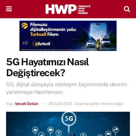
5G Hayatımızı Nasıl
Değiştirecek?
5G, dijital dünyayla etkileşim biçimimizde devrim
yaratmaya hazırlanıyor.
Yazı:
Vecdi Üstün
28 Eylül 2022
Okuma süresi: 5 mins read