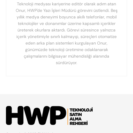
Teknoloji medyası kariyerine editör olarak adım atan
Onur, HWP'de Yazı İşleri Müdürü görevini üstlendi. Beş
yıllık medya deneyimi boyunca akıllı telefonlar, mobil
teknolojiler ve donanımlar üzerine kapsamlı içerikler
üreterek okurlara aktardı. Görevi süresince yalnızca
içerik yönetimiyle sınırlı kalmayıp, süreçleri otomatize
eden arka plan sistemleri kurgulayan Onur,
günümüzde teknoloji üretimine odaklanarak
çalışmalarını bilgisayar mühendisliği alanında
sürdürüyor.