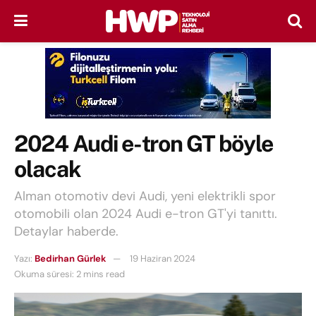
2024 Audi e-tron GT böyle
olacak
Alman otomotiv devi Audi, yeni elektrikli spor
otomobili olan 2024 Audi e-tron GT'yi tanıttı.
Detaylar haberde.
Yazı:
Bedirhan Gürlek
19 Haziran 2024
Okuma süresi: 2 mins read