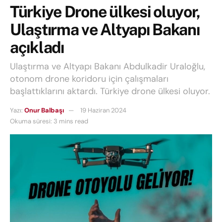
Türkiye Drone ülkesi oluyor,
Ulaştırma ve Altyapı Bakanı
açıkladı
Ulaştırma ve Altyapı Bakanı Abdulkadir Uraloğlu,
otonom drone koridoru için çalışmaları
başlattıklarını aktardı. Türkiye drone ülkesi oluyor.
Yazı:
Onur Balbaşı
19 Haziran 2024
Okuma süresi: 3 mins read