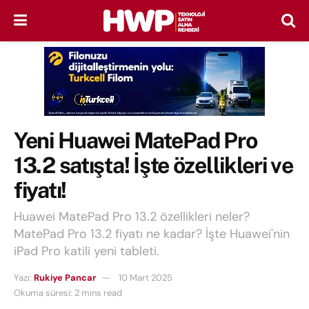
Yeni Huawei MatePad Pro
13.2 satışta! İşte özellikleri ve
fiyatı!
Huawei MatePad Pro 13.2 özellikleri neler?
MatePad Pro 13.2 fiyatı ne kadar? İşte Huawei'nin
iPad Pro katili yeni tableti.
Yazı:
Rukiye Pancar
10 Mart 2025
Okuma süresi: 2 mins read