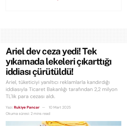
Ariel dev ceza yedi! Tek
yıkamada lekeleri çıkarttığı
iddiası çürütüldü!
Ariel, tüketiciyi yanıltıcı reklamlarla kandırdığı
iddiasıyla Ticaret Bakanlığı tarafından 2,2 milyon
TL'lik para cezası aldı.
Yazı:
Rukiye Pancar
10 Mart 2025
Okuma süresi: 2 mins read